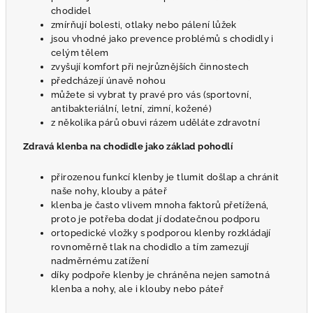
chodidel
zmírňují bolesti, otlaky nebo pálení lůžek
jsou vhodné jako prevence problémů s chodidly i
celým tělem
zvyšují komfort při nejrůznějších činnostech
předcházejí únavě nohou
můžete si vybrat ty pravé pro vás (sportovní,
antibakteriální, letní, zimní, kožené)
z několika párů obuvi rázem uděláte zdravotní
Zdravá klenba na chodidle jako základ pohodlí
přirozenou funkcí klenby je tlumit došlap a chránit
naše nohy, klouby a páteř
klenba je často vlivem mnoha faktorů přetížená,
proto je potřeba dodat jí dodatečnou podporu
ortopedické vložky s podporou klenby rozkládají
rovnoměrně tlak na chodidlo a tím zamezují
nadměrnému zatížení
díky podpoře klenby je chráněna nejen samotná
klenba a nohy, ale i klouby nebo páteř