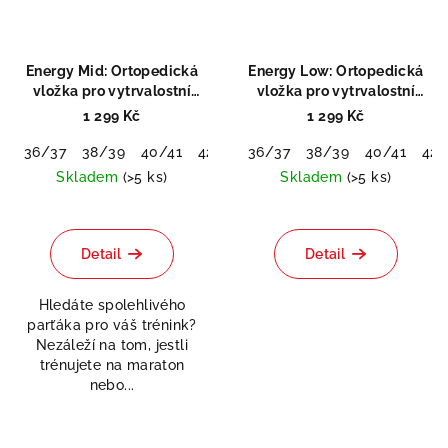
Energy Mid: Ortopedická
Energy Low: Ortopedická
vložka pro vytrvalostní
vložka pro vytrvalostní
Odeslat
sporty
sporty
1 299 Kč
1 299 Kč
Powered by chaterimo
36/37
38/39
40/41
42/43
36/37
44/45
38/39
46/48
40/41
42/
Skladem
(>5 ks)
Skladem
(>5 ks)
Průměrné
hodnocení
produktu
Detail
Detail
je
0,0
Hledáte spolehlivého
z
parťáka pro váš trénink?
5
Nezáleží na tom, jestli
hvězdiček.
trénujete na maraton
nebo...