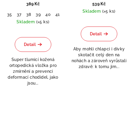
389 Kč
539 Kč
Skladem
(>5 ks)
35
37
38
39
40
41
42
Průměrné
Skladem
(>5 ks)
hodnocení
Průměrné
produktu
Detail
hodnocení
je
produktu
5,0
Detail
je
Aby mohli chlapci i dívky
z
5,0
skotačit celý den na
5
Super tlumicí kožená
z
nohách a zároveň vyrůstali
hvězdiček.
ortopedická vložka pro
5
zdravě: k tomu jim...
zmírnění a prevenci
hvězdiček.
deformací chodidel, jako
jsou...