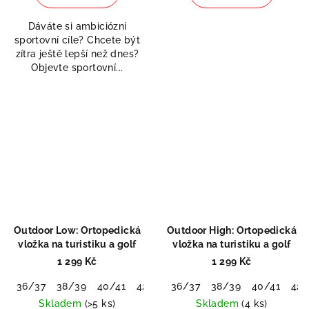
je
5,0
Dáváte si ambiciózní
z
sportovní cíle? Chcete být
5
zítra ještě lepší než dnes?
hvězdiček.
Objevte sportovní...
Outdoor Low: Ortopedická
Outdoor High: Ortopedická
vložka na turistiku a golf
vložka na turistiku a golf
1 299 Kč
1 299 Kč
36/37
38/39
40/41
42/43
36/37
44/45
38/39
46/48
40/41
42/
Skladem
(>5 ks)
Skladem
(4 ks)