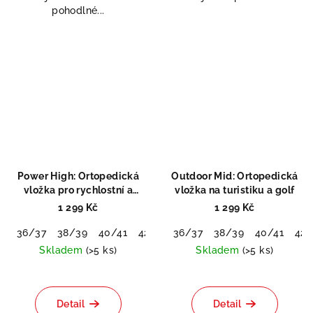
pohodlné...
Power High: Ortopedická
Outdoor Mid: Ortopedická
vložka pro rychlostní a
vložka na turistiku a golf
silové sporty
1 299 Kč
1 299 Kč
36/37
38/39
40/41
42/43
36/37
44/45
38/39
46/48
40/41
42/
Skladem
(>5 ks)
Skladem
(>5 ks)
Průměrné
hodnocení
produktu
Detail
Detail