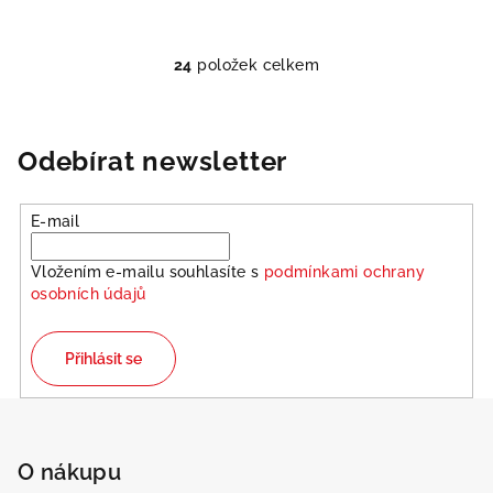
24
položek celkem
O
v
l
á
Odebírat newsletter
d
a
E-mail
c
í
Vložením e-mailu souhlasíte s
podmínkami ochrany
p
osobních údajů
r
v
k
Přihlásit se
y
v
Z
ý
á
p
p
O nákupu
i