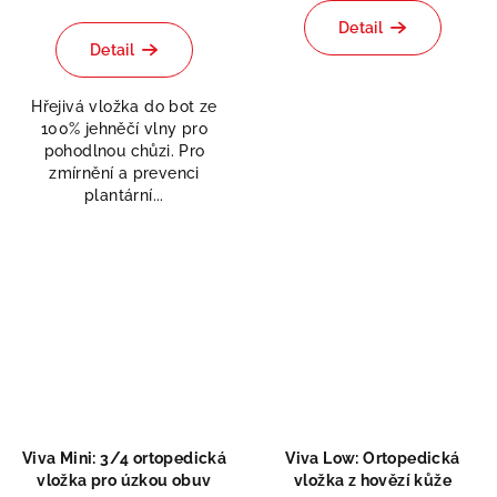
Průměrné
hodnocení
hodnocení
produktu
Detail
produktu
je
Detail
je
5,0
5,0
z
Hřejivá vložka do bot ze
z
5
100% jehněčí vlny pro
5
hvězdiček.
pohodlnou chůzi. Pro
hvězdiček.
zmírnění a prevenci
plantární...
Viva Mini: 3/4 ortopedická
Viva Low: Ortopedická
vložka pro úzkou obuv
vložka z hovězí kůže