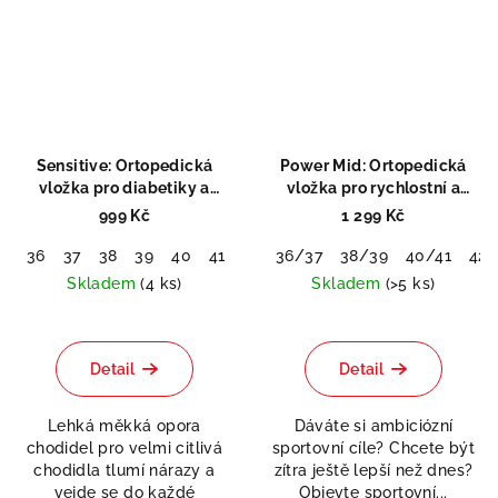
Sensitive: Ortopedická
Power Mid: Ortopedická
vložka pro diabetiky a
vložka pro rychlostní a
revmatiky
silové sporty
999 Kč
1 299 Kč
36
37
38
39
40
41
42
36/37
43
44
38/39
45
46
40/41
42/
Skladem
(4 ks)
Skladem
(>5 ks)
Průměrné
Průměrné
hodnocení
hodnocení
produktu
produktu
Detail
Detail
je
je
5,0
5,0
Lehká měkká opora
Dáváte si ambiciózní
z
z
chodidel pro velmi citlivá
sportovní cíle? Chcete být
5
5
chodidla tlumí nárazy a
zítra ještě lepší než dnes?
hvězdiček.
hvězdiček.
vejde se do každé
Objevte sportovní...