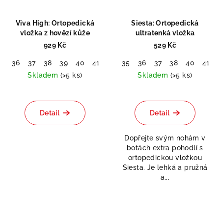
Viva High: Ortopedická
Siesta: Ortopedická
vložka z hovězí kůže
ultratenká vložka
929 Kč
529 Kč
36
37
38
39
40
41
42
35
43
36
44
37
45
38
46
40
41
Skladem
(>5 ks)
Skladem
(>5 ks)
Průměrné
hodnocení
produktu
Detail
Detail
je
5,0
Dopřejte svým nohám v
z
botách extra pohodlí s
5
ortopedickou vložkou
hvězdiček.
Siesta. Je lehká a pružná
a...