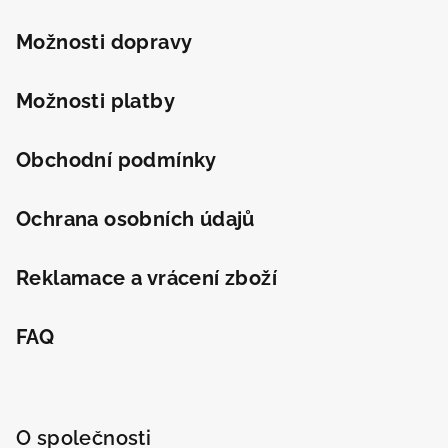
a
s
u
t
Možnosti dopravy
í
Možnosti platby
Obchodní podmínky
Ochrana osobních údajů
Reklamace a vrácení zboží
FAQ
O společnosti