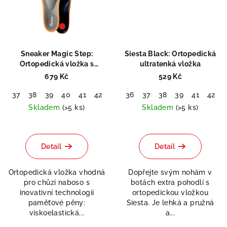
Sneaker Magic Step:
Siesta Black: Ortopedická
Ortopedická vložka s
ultratenká vložka
paměťovou pěnou
679 Kč
529 Kč
37
38
39
40
41
42
43
36
44
37
45
38
46
39
47
41
48
42
Skladem
(>5 ks)
Skladem
(>5 ks)
Průměrné
hodnocení
produktu
Detail
Detail
je
5,0
Ortopedická vložka vhodná
Dopřejte svým nohám v
z
pro chůzi naboso s
botách extra pohodlí s
5
inovativní technologií
ortopedickou vložkou
hvězdiček.
paměťové pěny:
Siesta. Je lehká a pružná
viskoelastická...
a...