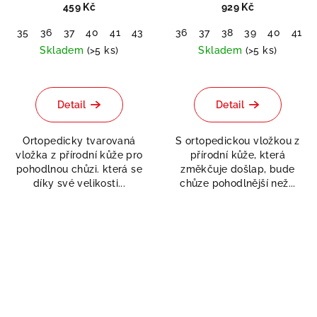
459 Kč
929 Kč
35
36
37
40
41
43
44
36
45
37
46
38
39
40
41
Skladem
(>5 ks)
Skladem
(>5 ks)
Průměrné
Průměrné
hodnocení
hodnocení
produktu
produktu
Detail
Detail
je
je
5,0
5,0
Ortopedicky tvarovaná
S ortopedickou vložkou z
z
z
vložka z přírodní kůže pro
přírodní kůže, která
5
5
pohodlnou chůzi. která se
změkčuje došlap, bude
hvězdiček.
hvězdiček.
díky své velikosti...
chůze pohodlnější než...