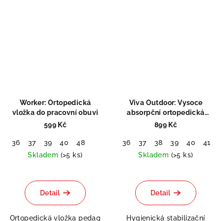
Worker: Ortopedická
Viva Outdoor: Vysoce
vložka do pracovní obuvi
absorpční ortopedická
vložka
599 Kč
899 Kč
36
37
39
40
48
36
37
38
39
40
41
Skladem
(>5 ks)
Skladem
(>5 ks)
Průměrné
Průměrné
hodnocení
hodnocení
produktu
produktu
Detail
Detail
je
je
5,0
5,0
Ortopedická vložka pedag
Hygienická stabilizační
z
z