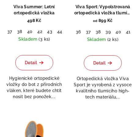
r
Viva Summer: Letní
Viva Sport: Vypolstrovaná
o
ortopedická vložka
ortopedická vložka tlumící
nárazy
d
498 Kč
899 Kč
od
u
37
38
40
42
43
44
45
46
36
37
38
39
40
41
k
Skladem
(3 ks)
Skladem
(2 ks)
t
Průměrné
Průměrné
ů
hodnocení
hodnocení
produktu
produktu
Detail
Detail
je
je
5,0
5,0
Hygienické ortopedické
Ortopedická vložka Viva
z
z
vložky do bot z přírodních
Sport je vyrobená z vysoce
5
5
vláken, které budete chtít
kvalitního tlumicího high-
hvězdiček.
hvězdiček.
nosit bez ponožek....
tech materiálu,...