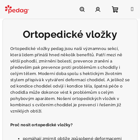
Přejít
na
Asistent Pedag
obsah
Nákupní
Hledat
Přihlášení
Ortopedické vložky
košík
Ortopedické vložky pedag jsou naší významnou sekcí,
která lidem přináší hned několik benefitů. Patří mezi ně
větší pohodlí, zmírnění bolestí, prevence zranění a
především pak prevence proti problémům s chodidly i
celým tělem. Moderní doba spolu s hektickým životním
stylem přispívá k vytváření deformací chodidel. A jelikož se
od kondice chodidel odvíjí i kondice těla, špatná péče o
chodidla může dokonce vést k problémům s celým
pohybovým aparátem. Nošení ortopedických vložek v
kombinaci s cvičením chodidel je prevencí i řešením již
vzniklých obtíží.
Proč nosit ortopedické vložky?
pomáhají zmírnit obtíže způsobené deformacemi