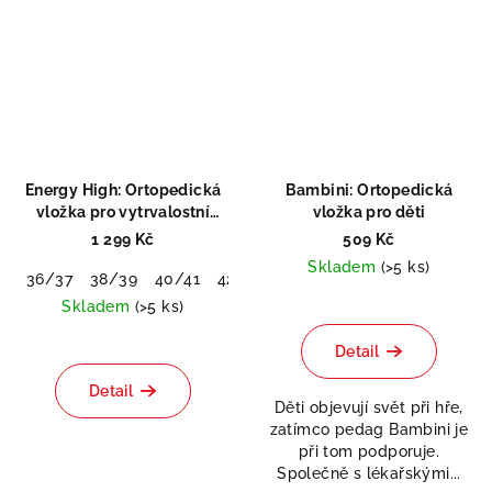
Energy High: Ortopedická
Bambini: Ortopedická
vložka pro vytrvalostní
vložka pro děti
sporty
1 299 Kč
509 Kč
Skladem
(>5 ks)
36/37
38/39
40/41
42/43
44/45
46/48
Skladem
(>5 ks)
Detail
Detail
Děti objevují svět při hře,
zatímco pedag Bambini je
při tom podporuje.
Společně s lékařskými...