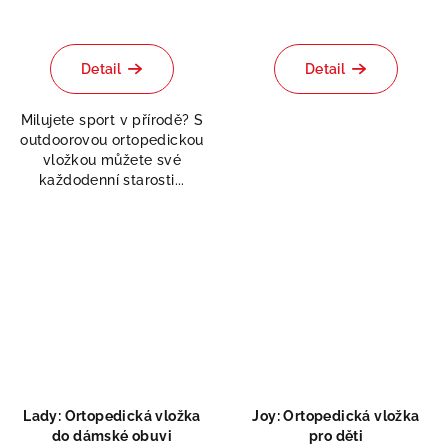
Průměrné
hodnocení
produktu
Detail
Detail
je
5,0
Milujete sport v přírodě? S
z
outdoorovou ortopedickou
5
vložkou můžete své
hvězdiček.
každodenní starosti...
Lady: Ortopedická vložka
Joy: Ortopedická vložka
do dámské obuvi
pro děti