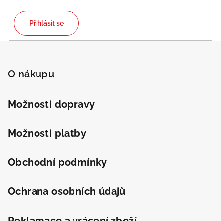
Přihlásit se
Z
á
p
O nákupu
a
t
Možnosti dopravy
í
Možnosti platby
Obchodní podmínky
Ochrana osobních údajů
Reklamace a vrácení zboží