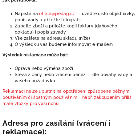
Jak postupovat:
Napište na
office@pedag.cz
— uveďte číslo objednávky,
popis vady a přiložte fotografii
Zabalte zboží a přiložte kopii faktury (daňového
dokladu) i popis závady
Vše zašlete na adresu skladu (níže)
O výsledku vás budeme informovat e-mailem
Výsledek reklamace může být:
Oprava nebo výměna zboží
Sleva z ceny nebo vrácení peněz — dle povahy vady a
vašeho požadavku
Reklamaci nelze uplatnit na opotřebení způsobené běžným
používáním či špatným používáním - např. zakoupením příliš
malé vložky pro vaši nohu.
Adresa pro zasílání (vrácení i
reklamace):