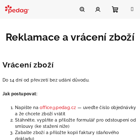
Přejít
na
Asistent Pedag
obsah
Nákupní
Hledat
Přihlášení
Reklamace a vrácení zboží
košík
Vrácení zboží
Do 14 dní od převzetí bez udání důvodu.
Jak postupovat:
Napište na
office@pedag.cz
— uveďte číslo objednávky
a že chcete zboží vrátit
Stáhněte, vyplňte a přiložte formulář pro odstoupení od
smlouvy (ke stažení níže)
Zabalte zboží a přiložte kopii faktury (daňového
dokladu)