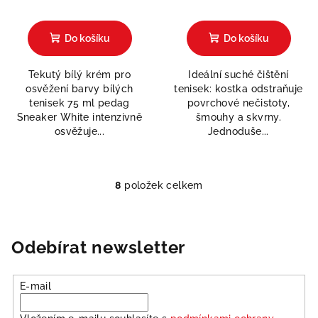
Průměrné
Průměrné
hodnocení
hodnocení
produktu
produktu
Do košíku
Do košíku
je
je
5,0
5,0
Tekutý bílý krém pro
Ideální suché čištění
z
z
osvěžení barvy bílých
tenisek: kostka odstraňuje
5
5
tenisek 75 ml pedag
povrchové nečistoty,
hvězdiček.
hvězdiček.
Sneaker White intenzivně
šmouhy a skvrny.
osvěžuje...
Jednoduše...
8
položek celkem
O
v
l
á
Odebírat newsletter
d
a
E-mail
c
í