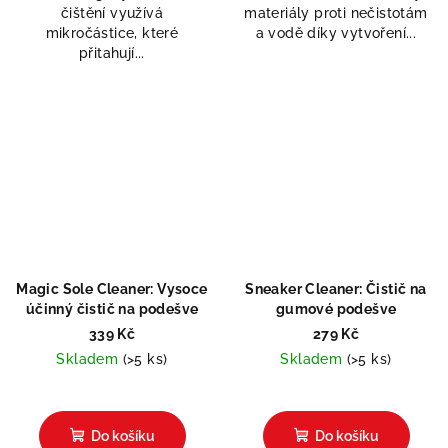
čištění využívá
materiály proti nečistotám
hvězdiček.
mikročástice, které
a vodě díky vytvoření...
přitahují...
Magic Sole Cleaner: Vysoce
Sneaker Cleaner: Čistič na
účinný čistič na podešve
gumové podešve
339 Kč
279 Kč
Skladem
(>5 ks)
Skladem
(>5 ks)
Průměrné
hodnocení
produktu
Do košíku
Do košíku