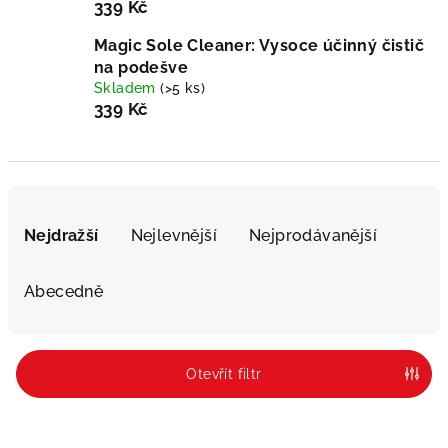
339 Kč
Magic Sole Cleaner: Vysoce účinný čistič
na podešve
Skladem
(>5 ks)
339 Kč
Ř
a
Nejdražší
Nejlevnější
Nejprodávanější
z
e
Abecedně
n
í
p
Otevřít filtr
r
o