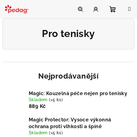
Přejít
na
Asistent Pedag
obsah
Nákupní
Hledat
Přihlášení
Pro tenisky
košík
Nejprodávanější
Magic: Kouzelná péče nejen pro tenisky
Skladem
(>5 ks)
889 Kč
Magic Protector: Vysoce výkonná
ochrana proti vlhkosti a špíně
Skladem
(>5 ks)