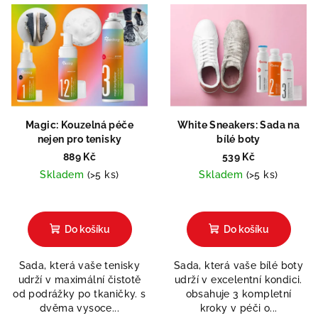
V
d
ý
u
p
k
i
t
s
ů
p
r
Magic: Kouzelná péče
White Sneakers: Sada na
o
nejen pro tenisky
bílé boty
d
889 Kč
539 Kč
Skladem
(>5 ks)
Skladem
(>5 ks)
u
k
Průměrné
hodnocení
t
produktu
Do košíku
Do košíku
ů
je
4,8
Sada, která vaše tenisky
Sada, která vaše bílé boty
z
udrží v maximální čistotě
udrží v excelentní kondici.
5
od podrážky po tkaničky. s
obsahuje 3 kompletní
hvězdiček.
dvěma vysoce...
kroky v péči o...