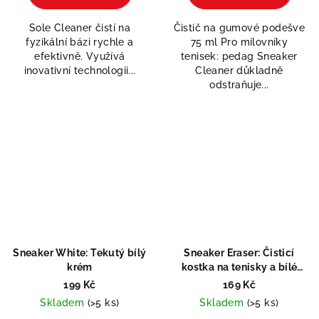
je
5,0
Sole Cleaner čistí na
Čistič na gumové podešve
z
fyzikální bázi rychle a
75 ml Pro milovníky
5
efektivně. Využívá
tenisek: pedag Sneaker
hvězdiček.
inovativní technologii...
Cleaner důkladně
odstraňuje...
Sneaker White: Tekutý bílý
Sneaker Eraser: Čisticí
krém
kostka na tenisky a bílé
podešve
199 Kč
169 Kč
Skladem
(>5 ks)
Skladem
(>5 ks)