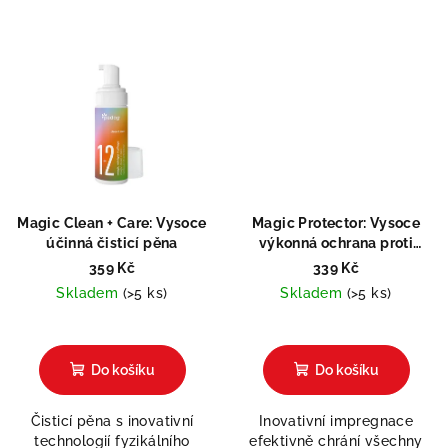
Magic Clean + Care: Vysoce
Magic Protector: Vysoce
účinná čisticí pěna
výkonná ochrana proti
vlhkosti a špíně
359 Kč
339 Kč
Skladem
(>5 ks)
Skladem
(>5 ks)
Průměrné
hodnocení
produktu
Do košíku
Do košíku
je
5,0
Čisticí pěna s inovativní
Inovativní impregnace
z
technologií fyzikálního
efektivně chrání všechny
5