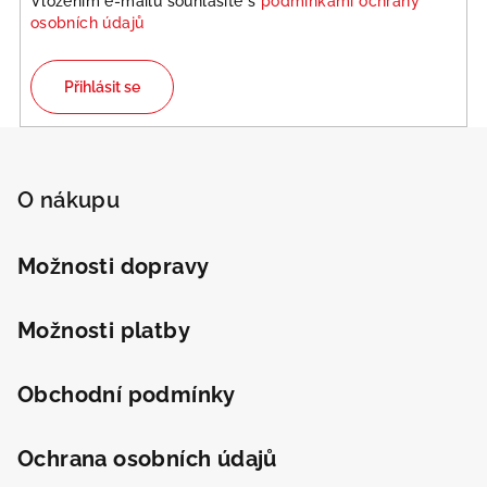
Vložením e-mailu souhlasíte s
podmínkami ochrany
p
osobních údajů
r
v
k
Přihlásit se
y
v
Z
ý
á
p
p
O nákupu
i
a
s
u
t
Možnosti dopravy
í
Možnosti platby
Obchodní podmínky
Ochrana osobních údajů