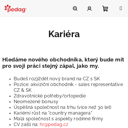
Přejít
na
Asistent Pedag
obsah
Nákupní
Hledat
Přihlášení
Kariéra
košík
Hledáme nového obchodníka, který bude mít
pro svoji práci stejný zápal, jako my.
Budeš rozjíždět nový brand na CZ s SK
Pozice: akviziční obchodník - sales representative
CZ & SK
Zdravotnické potřeby/ortopedie
Neomezené bonusy
Úspěšná společnost na trhu (více než 30 let)
Kariérní růst na "country managera"
Malá společnost s aspekty rodinné firmy
CV zašli na:
hr@pedag.cz