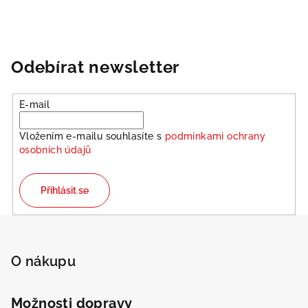
Odebírat newsletter
E-mail
Vložením e-mailu souhlasíte s
podmínkami ochrany
osobních údajů
Přihlásit se
Z
á
p
O nákupu
a
t
Možnosti dopravy