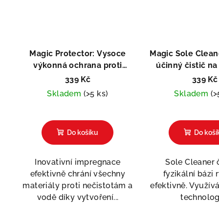
Magic Protector: Vysoce
Magic Sole Clean
výkonná ochrana proti
účinný čistič n
vlhkosti a špíně
339 Kč
339 Kč
Skladem
(>5 ks)
Skladem
(>
Prů
hod
Do košíku
Do koší
pro
je
5,0
Inovativní impregnace
Sole Cleaner č
z
efektivně chrání všechny
fyzikální bázi 
5
materiály proti nečistotám a
efektivně. Využívá
hvě
vodě díky vytvoření...
technologii