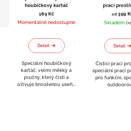
d
r
houbičkový kartáč
prací prost
Asis
u
189 Kč
399 K
od
o
Momentálně nedostupné
Skladem
(>
k
d
t
u
ů
Detail
Detail
k
t
Speciální houbičkový
Čisticí prací p
kartáč, velmi měkký a
speciální prací 
ů
pružný, který čistí a
pro funkční, sp
oživuje broušenou useň...
outdoorové