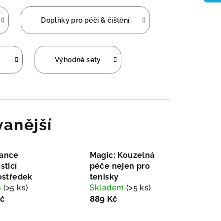
Doplňky pro péči & čištění
Výhodné sety
anější
ance
Magic: Kouzelná
sticí
péče nejen pro
ostředek
tenisky
m
(>5 ks)
Skladem
(>5 ks)
č
889 Kč