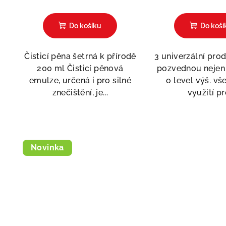
Do košíku
Do koší
Čisticí pěna šetrná k přírodě
3 univerzální prod
200 ml Čisticí pěnová
pozvednou nejen
emulze, určená i pro silné
o level výš. vš
znečištění, je...
využití pro
Novinka