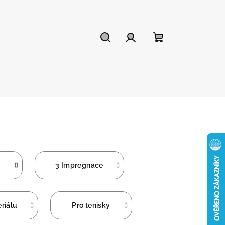
Hledat
Přihlášení
Nákupní
košík
3 Impregnace
riálu
Pro tenisky