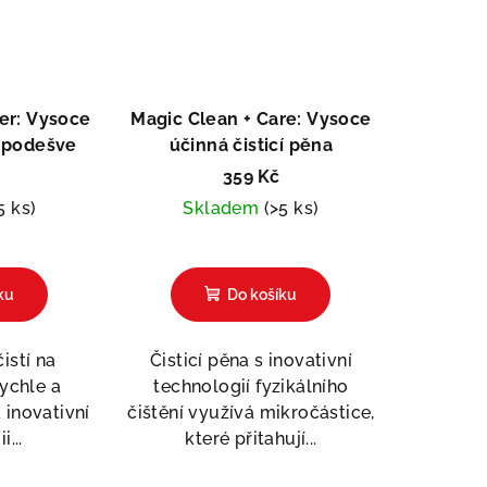
er: Vysoce
Magic Clean + Care: Vysoce
a podešve
účinná čisticí pěna
359 Kč
5 ks)
Skladem
(>5 ks)
měrné
Průměrné
nocení
hodnocení
ku
Do košíku
duktu
produktu
je
5,0
istí na
Čisticí pěna s inovativní
z
rychle a
technologií fyzikálního
5
 inovativní
čištění využívá mikročástice,
zdiček.
hvězdiček.
...
které přitahují...