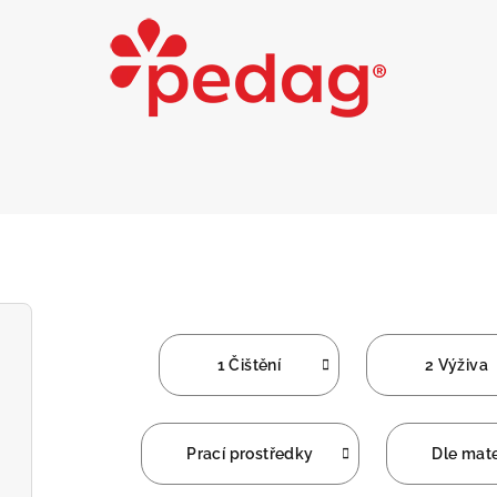
1 Čištění
2 Výživa
Prací prostředky
Dle mate