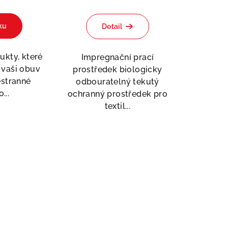
Průměrné
hodnocení
ku
Detail
produktu
je
4,0
ukty, které
Impregnační prací
z
 vaši obuv
prostředek biologicky
5
estranné
odbouratelný tekutý
hvězdiček.
...
ochranný prostředek pro
textil...