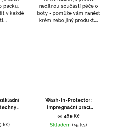
o packu,
nedílnou součástí péče o
it v každé
boty - pomůže vám nanést
....
krém nebo jiný produkt,...
 základní
Wash-In-Protector:
všechny
Impregnační prací
ly
prostředek
489 Kč
od
5 ks)
Skladem
(>5 ks)