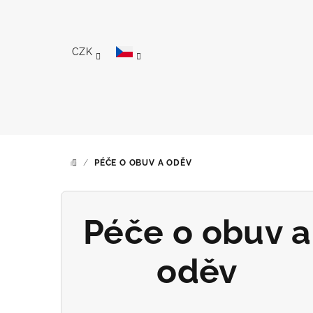
Přejít
na
obsah
CZK
/
PÉČE O OBUV A ODĚV
DOMŮ
Péče o obuv a
oděv