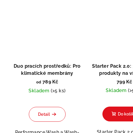
Duo pracích prostředků: Pro
Starter Pack 2.0:
klimatické membrány
produkty na 
materiá
789 Kč
799 Kč
od
Skladem
(>
Skladem
(>5 ks)
Do koší
Detail
Starter Pack 2.0
Performance Wash a Wash-