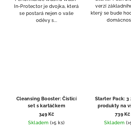
verzí základníh
In-Protector je dvojka, která
který se bude hod
se postará nejen o vaše
domácnosti
oděvy s...
Cleansing Booster: Čisticí
Starter Pack: 3
set s kartáčkem
produkty na 
materiá
349 Kč
739 Kč
Skladem
(>5 ks)
Skladem
(>