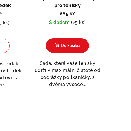
ředek
pro tenisky
tent Pedag
č
889 Kč
Skladem
(>5 ks)
5 ks)
Do košíku
Sada, která vaše tenisky
rostředek
udrží v maximální čistotě od
prostředek
podrážky po tkaničky. s
ortovní a
dvěma vysoce...
...