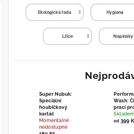
Ekologická řada
Hygiena
Lžíce
Napínáky
Nejprodáv
Super Nubuk:
Perform
Speciální
Wash: Či
houbičkový
prací pr
kartáč
Sklade
Momentálně
399 K
od
nedostupné
189 Kč