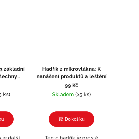
 3 základní
Hadřík z mikrovlákna: K
všechny
nanášení produktů a leštění
ly
99 Kč
5 ks)
Skladem
(>5 ks)
ku
Do košíku
 je další
Tento hadřík je prostě