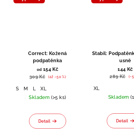
Asis
Doprodej
Doprodej
Correct: Kožená
Stabil: Podpatěnk
podpatěnka
usně
154 Kč
144 Kč
od
289 Kč
309 Kč
(–5
(až –50 %)
XL
S
M
L
XL
Skladem
(
Skladem
(>5 ks)
Detail
Detail