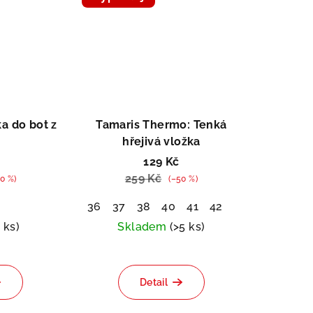
tent Pedag
Doprodej
a do bot z
Tamaris Thermo: Tenká
hřejivá vložka
129 Kč
259 Kč
0 %)
(–50 %)
36
37
38
40
41
42
1 ks)
Skladem
(>5 ks)
Detail