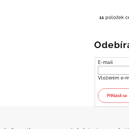
11
položek c
O
v
l
Odebír
á
d
a
E-mail
c
í
Vložením e-m
p
r
Přihlásit se
v
k
y
v