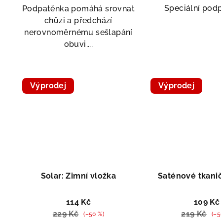
Speciální pod
Podpatěnka pomáhá srovnat
chůzi a předchází
nerovnoměrnému sešlapání
obuvi....
Výprodej
Výprodej
Doprodej
Solar: Zimní vložka
Saténové tkaničk
114 Kč
109 Kč
229 Kč
219 Kč
(–50 %)
(–5