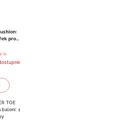
ushion:
řek pro
prsty
0 %)
dostupné
měrné
nocení
duktu
ER TOE
balení: 1
sy
zdiček.