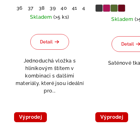
36
37
38
39
40
41
42
43
44
45
46
4
Skladem
(>5 ks)
Skladem
(>
Detail
Detail
Jednoduchá vložka s
Saténové tk
hliníkovým štítem v
kombinaci s dalšími
materiály, které jsou ideální
pro...
Výprodej
Výprodej
Doprodej