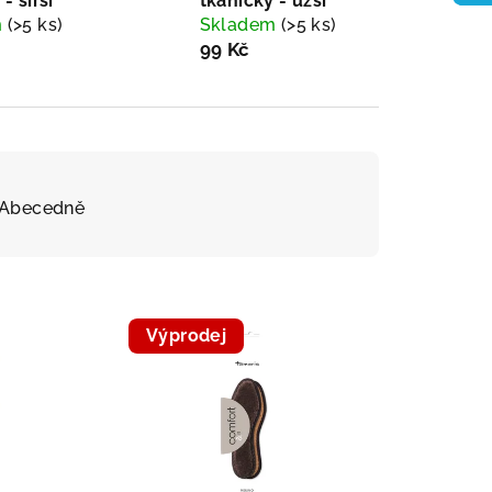
- širší
tkaničky - užší
m
(>5 ks)
Skladem
(>5 ks)
99 Kč
Abecedně
Výprodej