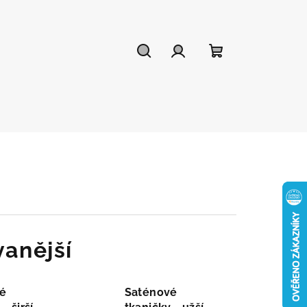
Hledat
Přihlášení
Nákupní
košík
anější
é
Saténové