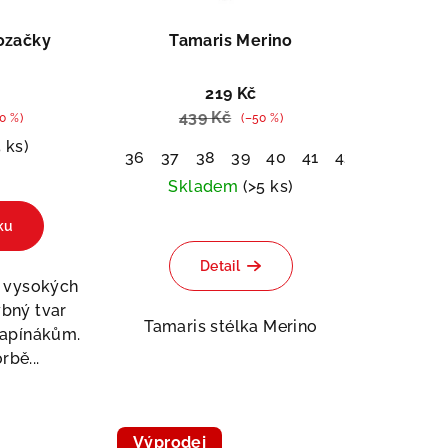
ozačky
Tamaris Merino
219 Kč
439 Kč
0 %)
(–50 %)
5 ks)
36
37
38
39
40
41
42
Skladem
(>5 ks)
ku
Detail
h vysokých
bný tvar
Tamaris stélka Merino
napínákům.
rbě...
Výprodej