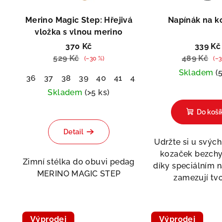
o
p
Merino Magic Step: Hřejivá
Napínák na k
d
r
vložka s vlnou merino
u
370 Kč
339 Kč
o
529 Kč
489 Kč
(–30 %)
(–3
k
d
Skladem
(
36
37
38
39
40
41
42
43
44
45
46
t
u
Skladem
(>5 ks)
ů
k
Do koší
t
Detail
Udržte si u svýc
ů
kozaček bezchy
Zimní stélka do obuvi pedag
díky speciálním 
MERINO MAGIC STEP
zamezují tvo
Výprodej
Výprodej