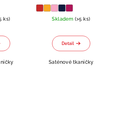
7
48
5 ks)
Skladem
(>5 ks)
Detail
aničky
Saténové tkaničky