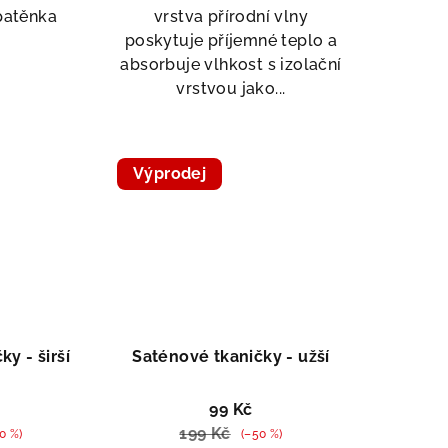
patěnka
vrstva přírodní vlny
poskytuje příjemné teplo a
absorbuje vlhkost s izolační
vrstvou jako...
Výprodej
Doprodej
y - širší
Saténové tkaničky - užší
99 Kč
199 Kč
0 %)
(–50 %)