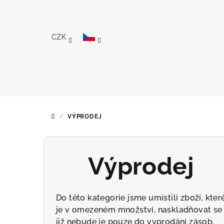
Přejít
na
obsah
CZK
/
VÝPRODEJ
DOMŮ
Výprodej
Do této kategorie jsme umístili zboží, kter
je v omezeném množství, naskladňovat se
již nebude je pouze do vyprodání zásob.