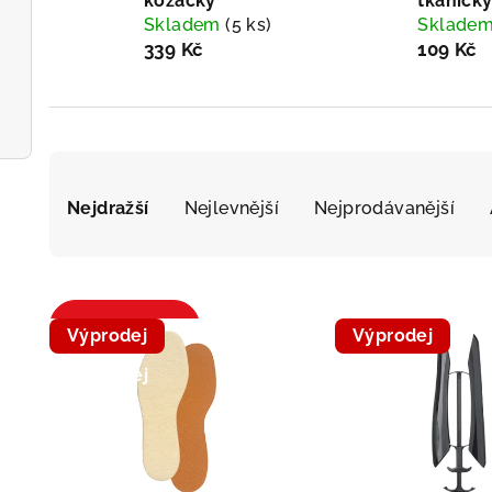
kozačky
tkaničky 
Skladem
(5 ks)
Sklade
339 Kč
109 Kč
Ř
Nejdražší
Nejlevnější
Nejprodávanější
a
z
e
V
Otevřít filtr
Výprodej
Výprodej
n
ý
Doprodej
Doprodej
í
p
p
i
r
s