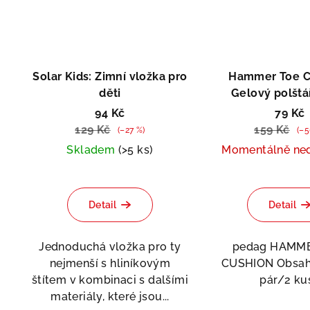
Solar Kids: Zimní vložka pro
Hammer Toe C
děti
Gelový polštá
kladívkové 
94 Kč
79 Kč
129 Kč
159 Kč
(–27 %)
(–5
Skladem
(>5 ks)
Momentálně ne
Prů
hod
Detail
Detail
pro
je
5,0
Jednoduchá vložka pro ty
pedag HAMM
z
nejmenší s hliníkovým
CUSHION Obsah 
5
štítem v kombinaci s dalšími
pár/2 ku
hvě
materiály, které jsou...