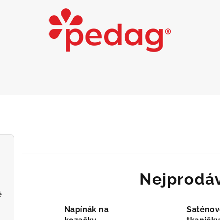
Nejprodáv
é
Napínák na
Saténov