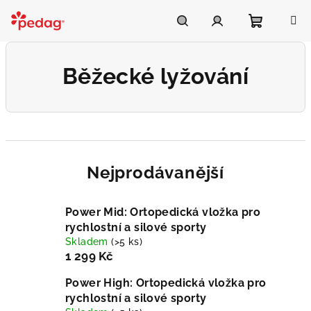
Přejít
na
Asistent Pedag
obsah
Nákupní
Hledat
Přihlášení
Běžecké lyžování
košík
Nejprodávanější
Power Mid: Ortopedická vložka pro
rychlostní a silové sporty
Skladem
(>5 ks)
1 299 Kč
Power High: Ortopedická vložka pro
rychlostní a silové sporty