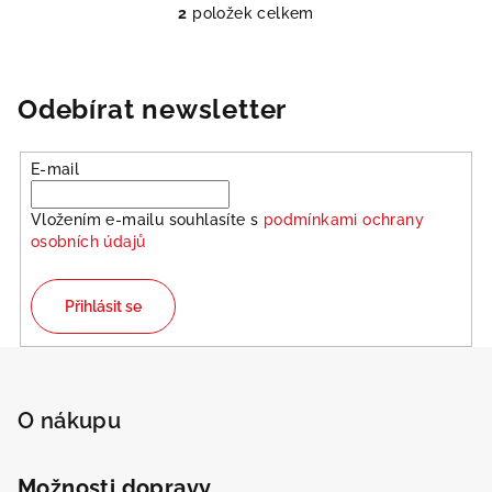
2
položek celkem
O
v
l
á
Odebírat newsletter
d
a
E-mail
c
í
Vložením e-mailu souhlasíte s
podmínkami ochrany
p
osobních údajů
r
v
k
Přihlásit se
y
v
Z
ý
á
p
p
O nákupu
i
a
s
u
t
Možnosti dopravy