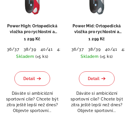
i
t
s
ů
p
r
Power High: Ortopedická
Power Mid: Ortopedická
o
vložka pro rychlostní a
vložka pro rychlostní a
silové sporty
silové sporty
d
1 299 Kč
1 299 Kč
u
36/37
38/39
40/41
42/43
36/37
44/45
38/39
46/48
40/41
42/
k
Skladem
(>5 ks)
Skladem
(>5 ks)
t
Průměrné
Průměrné
ů
hodnocení
hodnocení
produktu
produktu
Detail
Detail
je
je
5,0
5,0
Dáváte si ambiciózní
Dáváte si ambiciózní
z
z
sportovní cíle? Chcete být
sportovní cíle? Chcete být
5
5
zítra ještě lepší než dnes?
zítra ještě lepší než dnes?
hvězdiček.
hvězdiček.
Objevte sportovní...
Objevte sportovní...