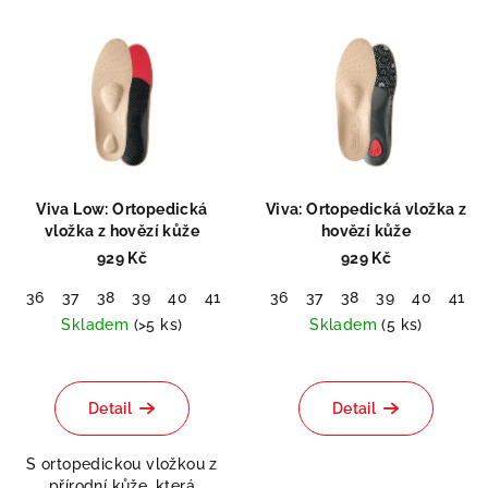
V
d
ý
u
p
k
i
t
s
ů
p
r
Viva Low: Ortopedická
Viva: Ortopedická vložka z
o
vložka z hovězí kůže
hovězí kůže
d
929 Kč
929 Kč
u
36
37
38
39
40
41
42
36
43
37
44
38
45
39
46
40
47
41
48
k
Skladem
(>5 ks)
Skladem
(5 ks)
t
Průměrné
Průměrné
ů
hodnocení
hodnocení
produktu
produktu
Detail
Detail
je
je
5,0
5,0
S ortopedickou vložkou z
z
z
přírodní kůže, která