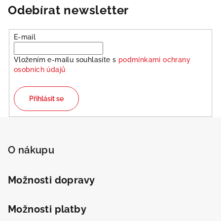
á
Odebírat newsletter
d
a
E-mail
c
í
Vložením e-mailu souhlasíte s
podmínkami ochrany
p
osobních údajů
r
v
k
Přihlásit se
y
v
Z
ý
á
p
p
O nákupu
i
a
s
u
t
Možnosti dopravy
í
Možnosti platby