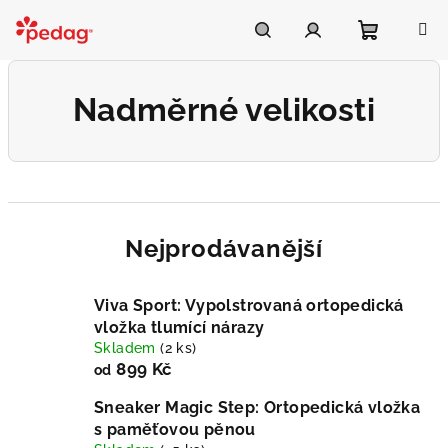
Přejít
na
Asistent Pedag
obsah
Nákupní
Hledat
Přihlášení
Nadměrné velikosti
košík
Nejprodávanější
Viva Sport: Vypolstrovaná ortopedická
vložka tlumící nárazy
Skladem
(2 ks)
899 Kč
od
Sneaker Magic Step: Ortopedická vložka
s paměťovou pěnou