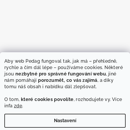
Aby web Pedag fungoval tak, jak má – přehledně,
rychle a čím dál lépe – používáme cookies. Některé
jsou
nezbytné pro správné fungování webu
, jiné
nám pomáhají
porozumět, co vás zajímá
, a díky
tomu náš obsah i nabídku dál zlepšovat.
O tom,
které cookies povolíte
, rozhodujete vy. Více
infa
zde
.
Sledovat na Instagramu
Nastavení
Copyright 2026
Pedag
. Všechna práva vyhrazena.
Upravit