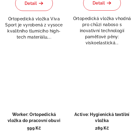
produktu
produktu
Detail
Detail
je
je
5,0
5,0
Ortopedická vložka vhodná
Ortopedická vložka Viva
z
z
pro chůzi naboso s
Sport je vyrobená z vysoce
5
5
inovativní technologií
kvalitního tlumicího high-
hvězdiček.
hvězdiček.
paměťové pěny:
tech materiálu,...
viskoelastická...
Worker: Ortopedická
Active: Hygienická textilní
vložka do pracovní obuvi
vložka
599 Kč
289 Kč