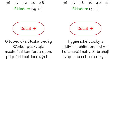
36
37
39
40
48
36
37
38
39
40
41
Skladem
(>5 ks)
Skladem
(4 ks)
Průměrné
hodnocení
produktu
Detail
Detail
je
5,0
Ortopedická vložka pedag
Hygienické vložky s
z
Worker poskytuje
aktivním uhlím pro aktivní
5
maximální komfort a oporu
lidi a svěží nohy: Zabraňují
hvězdiček.
při práci i outdoorových...
zápachu nohou a díky...