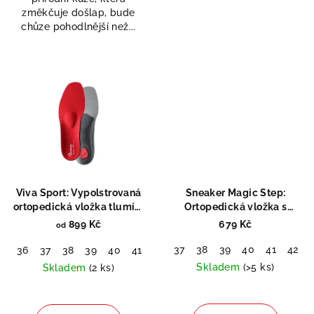
5
5
změkčuje došlap, bude
hvězdiček.
hvězdiček.
chůze pohodlnější než...
Viva Sport: Vypolstrovaná
Sneaker Magic Step:
ortopedická vložka tlumící
Ortopedická vložka s
nárazy
paměťovou pěnou
899 Kč
679 Kč
od
37
38
39
40
41
42
36
37
38
39
40
41
42
43
44
45
46
48
51
Skladem
(>5 ks)
Skladem
(2 ks)
Průměrné
Průměrné
hodnocení
hodnocení