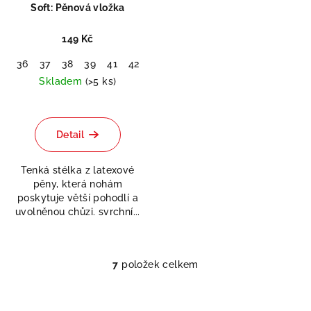
Soft: Pěnová vložka
149 Kč
36
37
38
39
41
42
43
44
45
46
47
48
Skladem
(>5 ks)
Průměrné
hodnocení
produktu
Detail
je
5,0
Tenká stélka z latexové
z
pěny, která nohám
5
poskytuje větší pohodlí a
hvězdiček.
uvolněnou chůzi. svrchní...
7
položek celkem
O
v
l