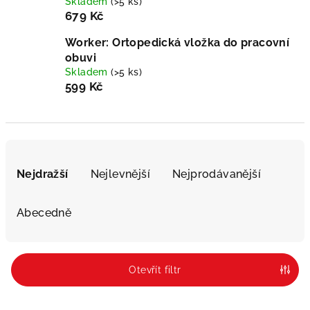
Skladem
(>5 ks)
679 Kč
Worker: Ortopedická vložka do pracovní
obuvi
Skladem
(>5 ks)
599 Kč
Ř
a
Nejdražší
Nejlevnější
Nejprodávanější
z
e
Abecedně
n
í
p
Otevřít filtr
r
o