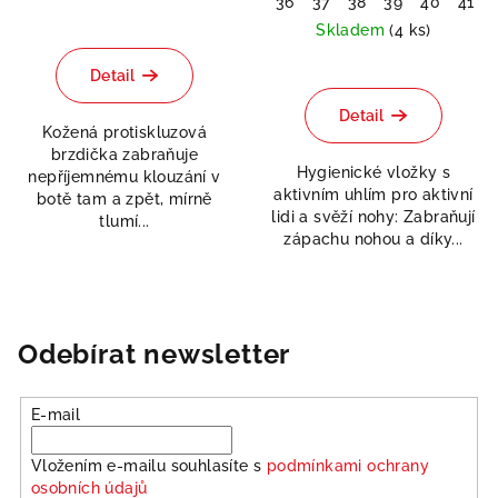
36
37
38
39
40
41
Skladem
(4 ks)
Detail
Detail
Kožená protiskluzová
Odeslat
brzdička zabraňuje
Hygienické vložky s
nepříjemnému klouzání v
aktivním uhlím pro aktivní
Powered by chaterimo
botě tam a zpět, mírně
lidi a svěží nohy: Zabraňují
tlumí...
zápachu nohou a díky...
Odebírat newsletter
E-mail
Vložením e-mailu souhlasíte s
podmínkami ochrany
osobních údajů