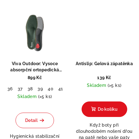
Viva Outdoor: Vysoce
Antislip: Gelová zápatěnka
absorpční ortopedická
vložka
899 Kč
139 Kč
Skladem
(>5 ks)
36
37
38
39
40
41
42
43
44
45
46
47
48
Skladem
(>5 ks)
Průměrné
Do košíku
hodnocení
produktu
Detail
je
Když boty při
5,0
dlouhodobém nošení dřou
Hygienická stabilizační
z
na patě nebo vaše paty