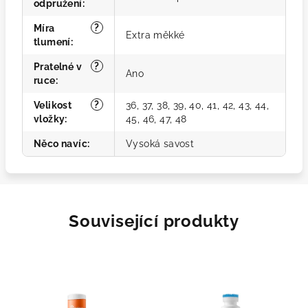
odpružení
:
?
Míra
Extra měkké
tlumení
:
?
Pratelné v
Ano
ruce
:
?
Velikost
36, 37, 38, 39, 40, 41, 42, 43, 44,
vložky
:
45, 46, 47, 48
Něco navíc
:
Vysoká savost
Související produkty