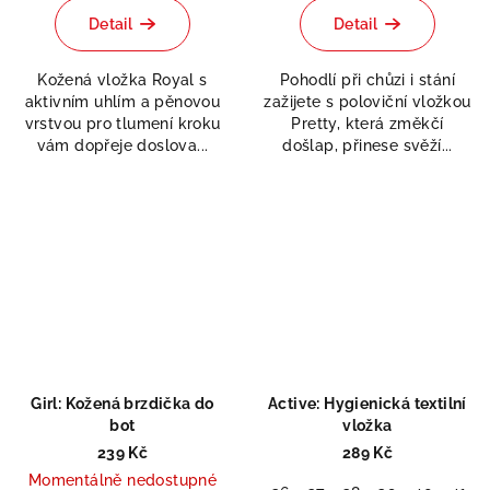
produktu
Detail
Detail
je
0,0
Kožená vložka Royal s
Pohodlí při chůzi i stání
z
aktivním uhlím a pěnovou
zažijete s poloviční vložkou
5
vrstvou pro tlumení kroku
Pretty, která změkčí
hvězdiček.
vám dopřeje doslova...
došlap, přinese svěží...
Girl: Kožená brzdička do
Active: Hygienická textilní
bot
vložka
239 Kč
289 Kč
Momentálně nedostupné