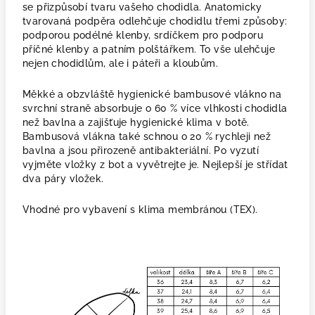
se přizpůsobí tvaru vašeho chodidla. Anatomicky
tvarovaná podpěra odlehčuje chodidlu třemi způsoby:
podporou podélné klenby, srdíčkem pro podporu
příčné klenby a patním polštářkem. To vše ulehčuje
nejen chodidlům, ale i páteři a kloubům.
Měkké a obzvláště hygienické bambusové vlákno na
svrchní straně absorbuje o 60 % více vlhkosti chodidla
než bavlna a zajišťuje hygienické klima v botě.
Bambusová vlákna také schnou o 20 % rychleji než
bavlna a jsou přirozeně antibakteriální. Po vyzutí
vyjměte vložky z bot a vyvětrejte je. Nejlepší je střídat
dva páry vložek.
Vhodné pro vybavení s klima membránou (TEX).