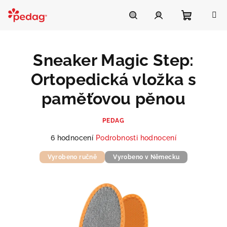
Přejít
na
Asistent Pedag
obsah
Nákupní
Hledat
Přihlášení
Sneaker Magic Step:
košík
Ortopedická vložka s
paměťovou pěnou
PEDAG
Průměrné
6 hodnocení
Podrobnosti hodnocení
hodnocení
Vyrobeno ručně
produktu
Vyrobeno v Německu
je
5,0
z
5
hvězdiček.