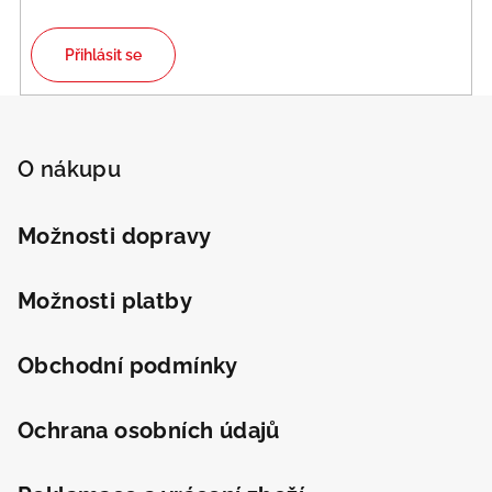
Přihlásit se
Z
á
p
O nákupu
a
t
Možnosti dopravy
í
Možnosti platby
Obchodní podmínky
Ochrana osobních údajů