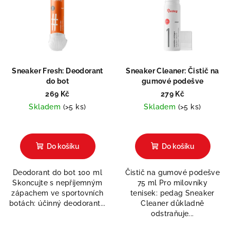
Sneaker Fresh: Deodorant
Sneaker Cleaner: Čistič na
do bot
gumové podešve
269 Kč
279 Kč
Skladem
(>5 ks)
Skladem
(>5 ks)
Průměrné
hodnocení
produktu
Do košíku
Do košíku
je
5,0
Deodorant do bot 100 ml
Čistič na gumové podešve
z
Skoncujte s nepříjemným
75 ml Pro milovníky
5
zápachem ve sportovních
tenisek: pedag Sneaker
hvězdiček.
botách: účinný deodorant...
Cleaner důkladně
odstraňuje...