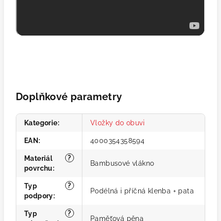
Doplňkové parametry
Kategorie
:
Vložky do obuvi
EAN
:
4000354358594
?
Materiál
Bambusové vlákno
povrchu
:
?
Typ
Podélná i příčná klenba + pata
podpory
:
?
Typ
Paměťová pěna