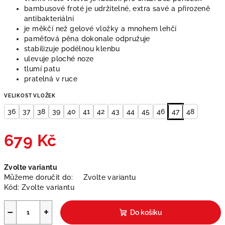
bambusové froté je udržitelné, extra savé a přirozeně
antibakteriální
je měkčí než gelové vložky a mnohem lehčí
paměťová pěna dokonale odpružuje
stabilizuje podélnou klenbu
ulevuje ploché noze
tlumí patu
pratelná v ruce
VELIKOST VLOŽEK
36
37
38
39
40
41
42
43
44
45
46
47
48
679 Kč
Měrná
Zvolte variantu
cena:
Můžeme doručit do:
Zvolte variantu
Kód:
Zvolte variantu
−
+
Do košíku