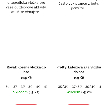
ortopedická vložka pro
5
často vyklouznou z boty,
vaše outdoorové aktivity.
hvězdiček.
pomůže...
Ať už se věnujete...
Royal: Kožená vložka do
Pretty: Latexová 1/2 vložka
bot
do bot
289 Kč
119 Kč
36
37
38
39
40
41
42
35/36
43
44
37/38
45
46
39/40
41/
Skladem
(>5 ks)
Skladem
(>5 ks)
Průměrné
hodnocení