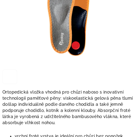
Ortopedická vložka vhodná pro chůzi naboso s inovativní
technologií paměťové pěny: viskoelastická gelová pěna tlumí
došlap individuálně podle daného chodidla a také jemně
podporuje chodidlo, kotník a kolenní klouby. Absorpční froté
látka je vyrobená z udržitelného bambusového vlákna, které
absorbuje vlhkost nohou.
vrchní froté vrstva je ideální pro chůzi bez ponožek