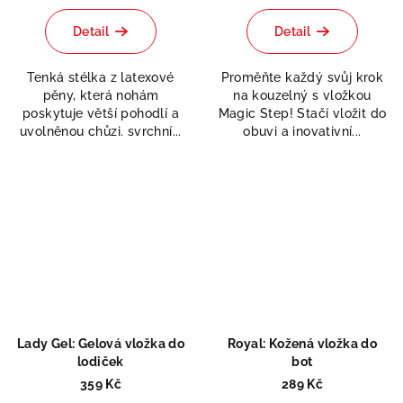
hodnocení
produktu
Detail
Detail
je
5,0
Tenká stélka z latexové
Proměňte každý svůj krok
z
pěny, která nohám
na kouzelný s vložkou
5
poskytuje větší pohodlí a
Magic Step! Stačí vložit do
hvězdiček.
uvolněnou chůzi. svrchní...
obuvi a inovativní...
Lady Gel: Gelová vložka do
Royal: Kožená vložka do
lodiček
bot
359 Kč
289 Kč