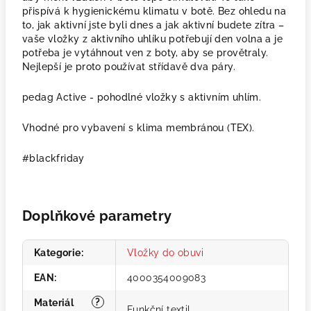
přispívá k hygienickému klimatu v botě. Bez ohledu na
to, jak aktivní jste byli dnes a jak aktivní budete zítra –
vaše vložky z aktivního uhlíku potřebují den volna a je
potřeba je vytáhnout ven z boty, aby se provětraly.
Nejlepší je proto používat střídavě dva páry.
pedag Active - pohodlné vložky s aktivním uhlím.
Vhodné pro vybavení s klima membránou (TEX).
#blackfriday
Doplňkové parametry
Kategorie
:
Vložky do obuvi
EAN
:
4000354009083
?
Materiál
Funkční textil