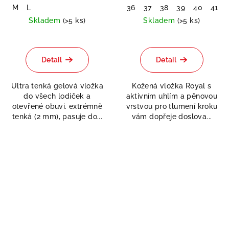
M
L
36
37
38
39
40
41
Skladem
(>5 ks)
Skladem
(>5 ks)
Průměrné
hodnocení
produktu
Detail
Detail
je
5,0
Ultra tenká gelová vložka
Kožená vložka Royal s
z
do všech lodiček a
aktivním uhlím a pěnovou
5
otevřené obuvi. extrémně
vrstvou pro tlumení kroku
hvězdiček.
tenká (2 mm), pasuje do...
vám dopřeje doslova...