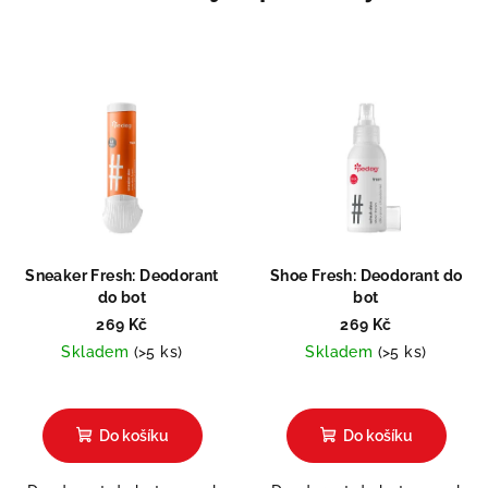
Sneaker Fresh: Deodorant
Shoe Fresh: Deodorant do
do bot
bot
269 Kč
269 Kč
Skladem
(>5 ks)
Skladem
(>5 ks)
Průměrné
hodnocení
produktu
Do košíku
Do košíku
je
5,0