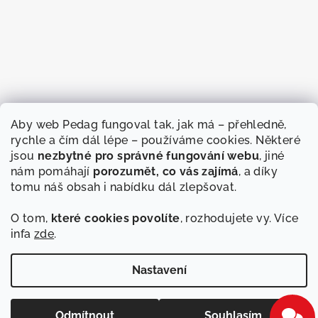
Aby web Pedag fungoval tak, jak má – přehledně,
rychle a čím dál lépe – používáme cookies. Některé
jsou
nezbytné pro správné fungování webu
, jiné
nám pomáhají
porozumět, co vás zajímá
, a díky
tomu náš obsah i nabídku dál zlepšovat.
O tom,
které cookies povolíte
, rozhodujete vy. Více
infa
zde
.
Sledovat na Instagramu
Nastavení
Copyright 2026
Pedag
. Všechna práva vyhrazena.
Upravit
nastavení cookies
Odmítnout
Souhlasím