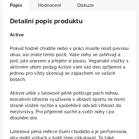
Popis
Hodnocení
Diskuze
Detailní popis produktu
Active
Pokud hodně chodíte nebo v práci musíte nosit pevnou
obuv, asi znáte tento pocit: Vaše nohy se zahřívají a
potí, jste unavení a přejete si pauzu. Veganské vložky s
aktivním uhlím pedag Active vám váš den zpříjemní a
jednou pro vždy skoncují se zápachem ve vašich
botách.
Aktivní uhlík v latexové pěně pohlcuje pach nohou,
inovativní síťovina využívaná v oblasti sportu na horní
straně vložek rychle a spolehlivě odvádí vlhkost do
mezivrstvy. Pro příjemně suché a svěží nohy i po
dlouhém dni.
Latexová pěna měkce tlumí chodidlo a je perforovaná,
aby mohl vzduch v botě lépe cirkulovat. To také