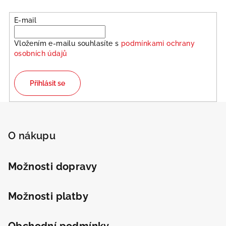
Odeslat
E-mail
Powered by chaterimo
Vložením e-mailu souhlasíte s
podmínkami ochrany
osobních údajů
Přihlásit se
Z
á
p
O nákupu
a
t
Možnosti dopravy
í
Možnosti platby
Obchodní podmínky