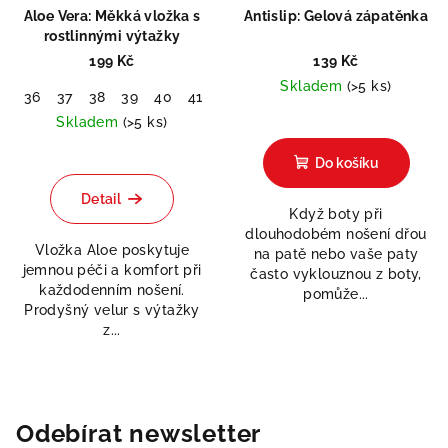
Aloe Vera: Měkká vložka s
Antislip: Gelová zápatěnka
rostlinnými výtažky
199 Kč
139 Kč
Skladem
(>5 ks)
36
37
38
39
40
41
42
43
44
45
46
Skladem
(>5 ks)
Do košíku
Detail
Když boty při
dlouhodobém nošení dřou
Vložka Aloe poskytuje
na patě nebo vaše paty
jemnou péči a komfort při
často vyklouznou z boty,
každodenním nošení.
pomůže...
Prodyšný velur s výtažky
z...
Odebírat newsletter