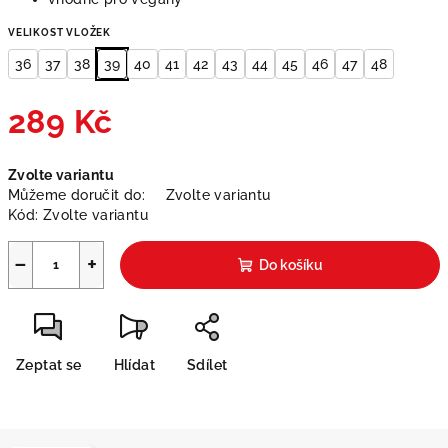
VELIKOST VLOŽEK
36
37
38
39
40
41
42
43
44
45
46
47
48
289 Kč
Měrná
Zvolte variantu
cena:
Můžeme doručit do:
Zvolte variantu
Kód:
Zvolte variantu
−
+
Do košíku
Zeptat se
Hlídat
Sdílet