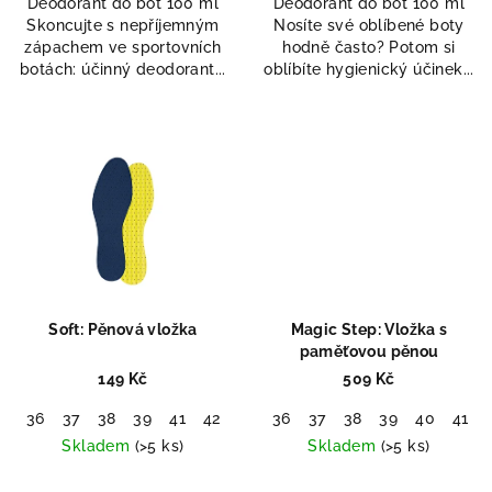
Deodorant do bot 100 ml
Deodorant do bot 100 ml
z
Skoncujte s nepříjemným
Nosíte své oblíbené boty
5
zápachem ve sportovních
hodně často? Potom si
hvězdiček.
botách: účinný deodorant...
oblíbíte hygienický účinek...
Soft: Pěnová vložka
Magic Step: Vložka s
paměťovou pěnou
149 Kč
509 Kč
36
37
38
39
41
42
43
36
44
37
45
38
46
39
47
40
48
41
Skladem
(>5 ks)
Skladem
(>5 ks)
Průměrné