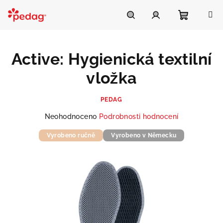
Přejít
na
Asistent Pedag
obsah
Nákupní
Hledat
Přihlášení
Active: Hygienická textilní
košík
vložka
PEDAG
Průměrné
Neohodnoceno
Podrobnosti hodnocení
hodnocení
produktu
Vyrobeno ručně
Vyrobeno v Německu
je
0,0
z
5
hvězdiček.