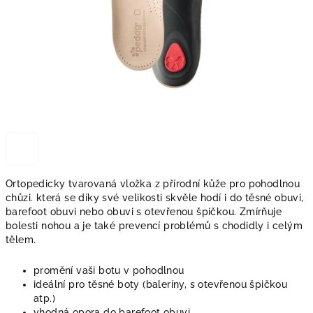
Ortopedicky tvarovaná vložka z přírodní kůže pro pohodlnou
chůzi. která se díky své velikosti skvěle hodí i do těsné obuvi,
barefoot obuvi nebo obuvi s otevřenou špičkou. Zmírňuje
bolesti nohou a je také prevencí problémů s chodidly i celým
tělem.
promění vaši botu v pohodlnou
ideální pro těsné boty (baleríny, s otevřenou špičkou
atp.)
vhodná opora do barefoot obuvi