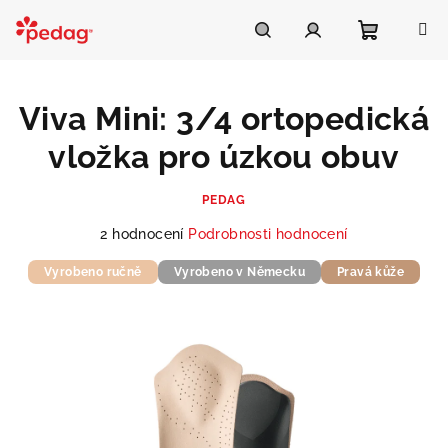
Přejít
na
Asistent Pedag
obsah
Nákupní
Hledat
Přihlášení
Viva Mini: 3/4 ortopedická
košík
vložka pro úzkou obuv
PEDAG
Průměrné
2 hodnocení
Podrobnosti hodnocení
hodnocení
Vyrobeno ručně
produktu
Vyrobeno v Německu
Pravá kůže
je
5,0
z
5
hvězdiček.