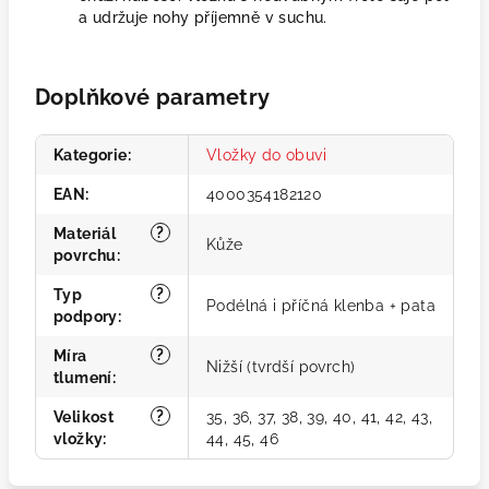
a udržuje nohy příjemně v suchu.
Doplňkové parametry
Kategorie
:
Vložky do obuvi
EAN
:
4000354182120
?
Materiál
Kůže
povrchu
:
?
Typ
Podélná i příčná klenba + pata
podpory
:
?
Míra
Nižší (tvrdší povrch)
tlumení
:
?
Velikost
35, 36, 37, 38, 39, 40, 41, 42, 43,
vložky
:
44, 45, 46