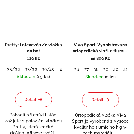
Pretty: Latexová 1/2 vložka
Viva Sport: Vypolstrovaná
do bot
ortopedická vložka tlumící
nárazy
119 Kč
899 Kč
od
35/36
37/38
39/40
41/42
36
37
38
39
40
41
Skladem
(>5 ks)
Skladem
(2 ks)
Průměrné
Průměrné
hodnocení
hodnocení
produktu
produktu
Detail
Detail
je
je
0,0
5,0
Pohodlí při chůzi i stání
Ortopedická vložka Viva
z
z
zažijete s poloviční vložkou
Sport je vyrobená z vysoce
5
5
Pretty, která změkčí
kvalitního tlumicího high-
hvězdiček.
hvězdiček.
došlap, přinese svěží...
tech materiálu,...