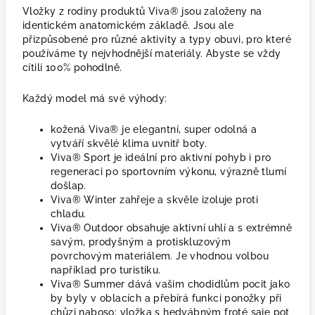
Vložky z rodiny produktů Viva® jsou založeny na
identickém anatomickém základě. Jsou ale
přizpůsobené pro různé aktivity a typy obuvi, pro které
používáme ty nejvhodnější materiály. Abyste se vždy
cítili 100% pohodlně.
Každý model má své výhody:
kožená Viva® je elegantní, super odolná a
vytváří skvělé klima uvnitř boty.
Viva® Sport je ideální pro aktivní pohyb i pro
regeneraci po sportovním výkonu, výrazně tlumí
došlap.
Viva® Winter zahřeje a skvěle izoluje proti
chladu.
Viva® Outdoor obsahuje aktivní uhlí a s extrémně
savým, prodyšným a protiskluzovým
povrchovým materiálem. Je vhodnou volbou
například pro turistiku.
Viva® Summer dává vašim chodidlům pocit jako
by byly v oblacích a přebírá funkci ponožky při
chůzi naboso: vložka s hedvábným froté saje pot