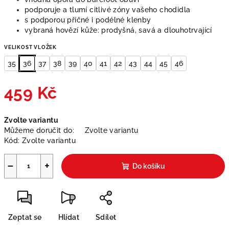
podporuje a tlumí citlivé zóny vašeho chodidla
s podporou příčné i podélné klenby
vybraná hovězí kůže: prodyšná, savá a dlouhotrvající
VELIKOST VLOŽEK
35
36
37
38
39
40
41
42
43
44
45
46
459 Kč
Měrná
Zvolte variantu
cena:
Můžeme doručit do:
Zvolte variantu
Kód:
Zvolte variantu
−
+
Do košíku
Zeptat se
Hlídat
Sdílet