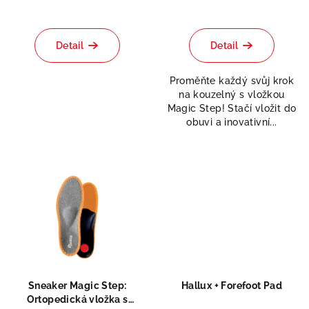
Průměrné
hodnocení
produktu
Detail
Detail
je
5,0
Proměňte každý svůj krok
z
na kouzelný s vložkou
5
Magic Step! Stačí vložit do
hvězdiček.
obuvi a inovativní...
Sneaker Magic Step:
Hallux + Forefoot Pad
Ortopedická vložka s