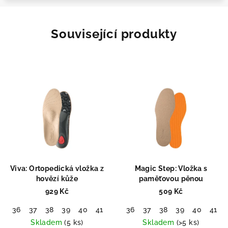
Související produkty
Viva: Ortopedická vložka z
Magic Step: Vložka s
hovězí kůže
paměťovou pěnou
929 Kč
509 Kč
36
37
38
39
40
41
42
36
43
37
44
38
45
39
46
40
47
41
48
Skladem
(5 ks)
Skladem
(>5 ks)