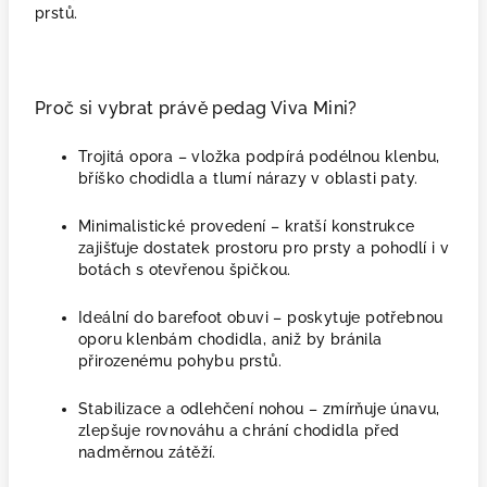
prstů.
Proč si vybrat právě pedag Viva Mini?
Trojitá opora – vložka podpírá podélnou klenbu,
bříško chodidla a tlumí nárazy v oblasti paty.
Minimalistické provedení – kratší konstrukce
zajišťuje dostatek prostoru pro prsty a pohodlí i v
botách s otevřenou špičkou.
Ideální do barefoot obuvi – poskytuje potřebnou
oporu klenbám chodidla, aniž by bránila
přirozenému pohybu prstů.
Stabilizace a odlehčení nohou – zmírňuje únavu,
zlepšuje rovnováhu a chrání chodidla před
nadměrnou zátěží.