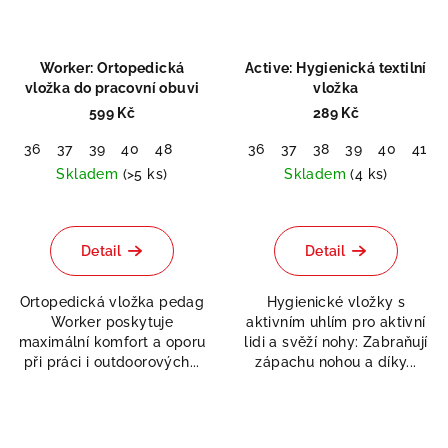
Worker: Ortopedická
Active: Hygienická textilní
vložka do pracovní obuvi
vložka
599 Kč
289 Kč
36
37
39
40
48
36
37
38
39
40
41
Skladem
(>5 ks)
Skladem
(4 ks)
Průměrné
hodnocení
produktu
Detail
Detail
je
5,0
Ortopedická vložka pedag
Hygienické vložky s
z
Worker poskytuje
aktivním uhlím pro aktivní
5
maximální komfort a oporu
lidi a svěží nohy: Zabraňují
Odeslat
hvězdiček.
při práci i outdoorových...
zápachu nohou a díky...
Powered by chaterimo