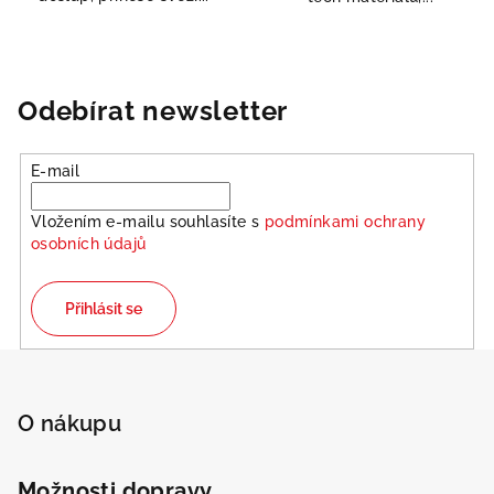
Odebírat newsletter
E-mail
Vložením e-mailu souhlasíte s
podmínkami ochrany
osobních údajů
Přihlásit se
Z
á
p
O nákupu
a
t
Možnosti dopravy