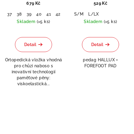
paměťovou pěnou
679 Kč
529 Kč
37
38
39
40
41
42
43
S/M
44
45
L/LX
46
47
48
Skladem
(>5 ks)
Skladem
(>5 ks)
Průměrné
hodnocení
produktu
Detail
Detail
je
5,0
Ortopedická vložka vhodná
pedag HALLUX +
z
pro chůzi naboso s
FOREFOOT PAD
5
inovativní technologií
hvězdiček.
paměťové pěny:
viskoelastická...