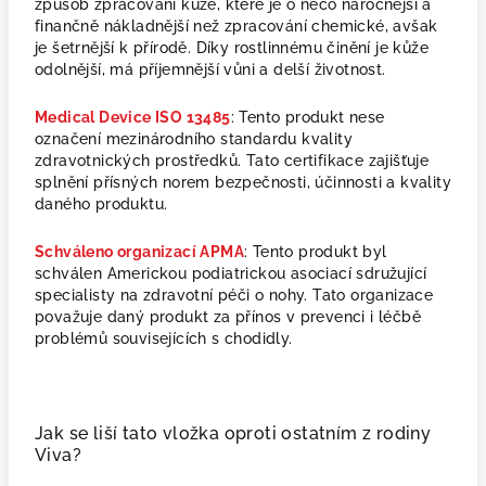
způsob zpracování kůže, které je o něco náročnější a
finančně nákladnější než zpracování chemické, avšak
je šetrnější k přírodě. Díky rostlinnému činění je kůže
odolnější, má příjemnější vůni a delší životnost.
Medical Device ISO 13485
: Tento produkt nese
označení mezinárodního standardu kvality
zdravotnických prostředků. Tato certifikace zajišťuje
splnění přísných norem bezpečnosti, účinnosti a kvality
daného produktu.
Schváleno organizací APMA
: Tento produkt byl
schválen Americkou podiatrickou asociací sdružující
specialisty na zdravotní péči o nohy. Tato organizace
považuje daný produkt za přínos v prevenci i léčbě
problémů souvisejících s chodidly.
Jak se liší tato vložka oproti ostatním z rodiny
Viva?