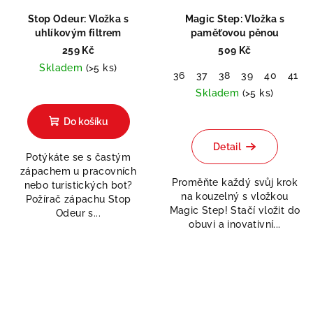
Stop Odeur: Vložka s
Magic Step: Vložka s
uhlíkovým filtrem
paměťovou pěnou
259 Kč
509 Kč
Skladem
(>5 ks)
36
37
38
39
40
41
Skladem
(>5 ks)
Do košíku
Odeslat
Detail
Potýkáte se s častým
Powered by chaterimo
zápachem u pracovních
Proměňte každý svůj krok
nebo turistických bot?
na kouzelný s vložkou
Požírač zápachu Stop
Magic Step! Stačí vložit do
Odeur s...
obuvi a inovativní...