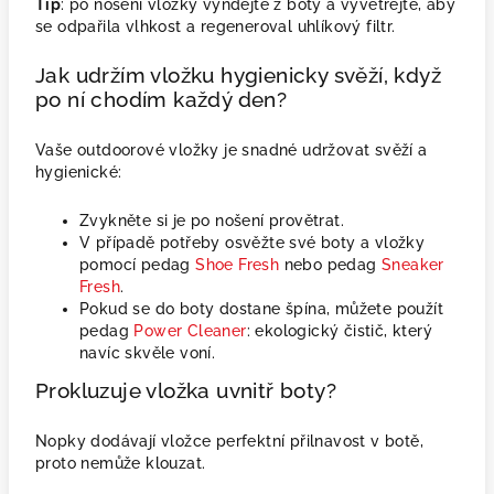
Tip
: po nošení vložky vyndejte z boty a vyvětrejte, aby
se odpařila vlhkost a regeneroval uhlíkový filtr.
Jak udržím vložku hygienicky svěží, když
po ní chodím každý den?
Vaše outdoorové vložky je snadné udržovat svěží a
hygienické:
Zvykněte si je po nošení provětrat.
V případě potřeby osvěžte své boty a vložky
pomocí pedag
Shoe Fresh
nebo pedag
Sneaker
Fresh
.
Pokud se do boty dostane špína, můžete použít
pedag
Power Cleaner
: ekologický čistič, který
navíc skvěle voní.
Prokluzuje vložka uvnitř boty?
Nopky dodávají vložce perfektní přilnavost v botě,
proto nemůže klouzat.