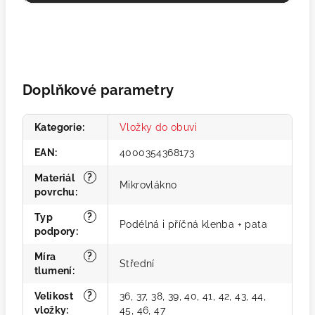
Doplňkové parametry
Kategorie
:
Vložky do obuvi
EAN
:
4000354368173
?
Materiál
Mikrovlákno
povrchu
:
?
Typ
Podélná i příčná klenba + pata
podpory
:
?
Míra
Střední
tlumení
:
?
Velikost
36, 37, 38, 39, 40, 41, 42, 43, 44,
vložky
:
45, 46, 47