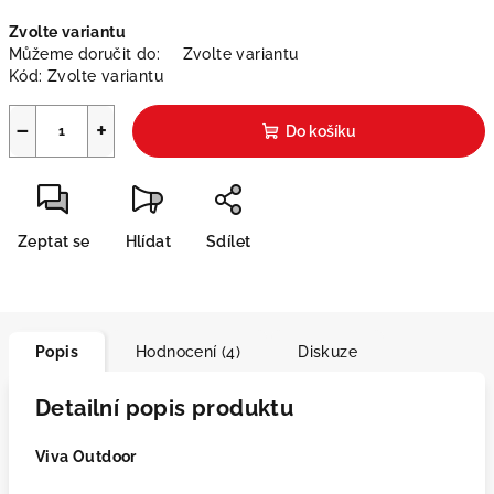
Měrná
Zvolte variantu
cena:
Můžeme doručit do:
Zvolte variantu
Kód:
Zvolte variantu
−
+
Do košíku
Zeptat se
Hlídat
Sdílet
Popis
Hodnocení (4)
Diskuze
Detailní popis produktu
Viva Outdoor