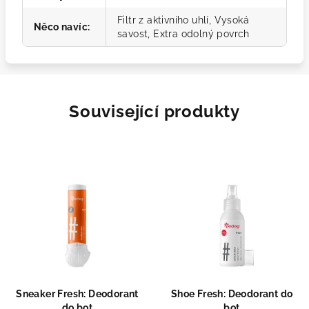
Filtr z aktivního uhlí, Vysoká
Něco navíc
:
savost, Extra odolný povrch
Související produkty
Sneaker Fresh: Deodorant
Shoe Fresh: Deodorant do
do bot
bot