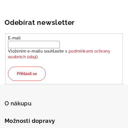
Odebírat newsletter
E-mail
Vložením e-mailu souhlasíte s
podmínkami ochrany
osobních údajů
Přihlásit se
Z
á
p
O nákupu
a
t
Možnosti dopravy
í