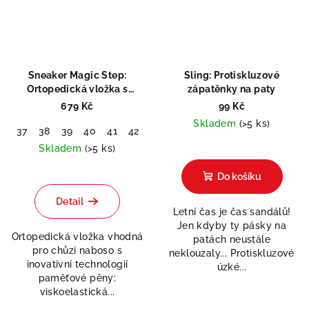
Sneaker Magic Step:
Sling: Protiskluzové
Ortopedická vložka s
zápatěnky na paty
paměťovou pěnou
679 Kč
99 Kč
Skladem
(>5 ks)
37
38
39
40
41
42
43
44
45
46
47
48
Průměrné
Skladem
(>5 ks)
hodnocení
Průměrné
produktu
Do košíku
hodnocení
je
produktu
1,0
Detail
je
Letní čas je čas sandálů!
z
5,0
Jen kdyby ty pásky na
5
Ortopedická vložka vhodná
z
patách neustále
hvězdiček.
pro chůzi naboso s
5
neklouzaly... Protiskluzové
inovativní technologií
hvězdiček.
úzké...
paměťové pěny:
viskoelastická...