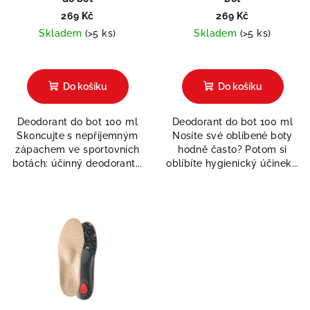
269 Kč
269 Kč
Skladem
(>5 ks)
Skladem
(>5 ks)
Průměrné
hodnocení
produktu
Do košíku
Do košíku
je
5,0
Deodorant do bot 100 ml
Deodorant do bot 100 ml
z
Skoncujte s nepříjemným
Nosíte své oblíbené boty
5
zápachem ve sportovních
hodně často? Potom si
hvězdiček.
botách: účinný deodorant...
oblíbíte hygienický účinek...