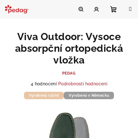
Přejít
na
Asistent Pedag
obsah
Nákupní
Hledat
Přihlášení
Viva Outdoor: Vysoce
košík
absorpční ortopedická
vložka
PEDAG
Průměrné
4 hodnocení
Podrobnosti hodnocení
hodnocení
Vyrobeno ručně
produktu
Vyrobeno v Německu
je
5,0
z
5
hvězdiček.