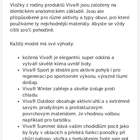
Vložky z rodiny produktů Viva® jsou založeny na
identickém anatomickém základě. Jsou ale
přizpůsobené pro různé aktivity a typy obuvi, pro které
používáme ty nejvhodnější materiály. Abyste se vždy
cítili 100% pohodlně.
Každý model má své výhody:
kožená Viva® je elegantní, super odolná a
vytváří skvělé klima uvnitř boty.
Viva® Sport je ideální pro aktivní pohyb i pro
regeneraci po sportovním výkonu, výrazně tlumí
došlap.
Viva® Winter zahřeje a skvěle izoluje proti
chladu.
Viva® Outdoor obsahuje aktivní uhlí a s extrémně
savým, prodyšným a protiskluzovým
povrchovým materiálem. Je vhodnou volbou
například pro turistiku.
Viva® Summer dává vašim chodidlům pocit jako
by byly v oblacích a přebírá funkci ponožky při
chůzi naboso: vložka s hedvábným froté saje pot