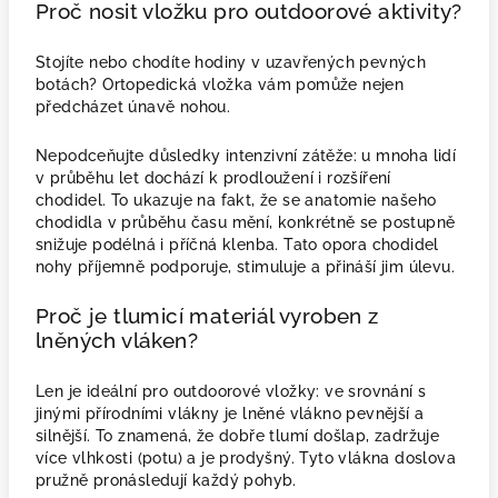
Proč nosit vložku pro outdoorové aktivity?
Stojíte nebo chodíte hodiny v uzavřených pevných
botách? Ortopedická vložka vám pomůže nejen
předcházet únavě nohou.
Nepodceňujte důsledky intenzivní zátěže: u mnoha lidí
v průběhu let dochází k prodloužení i rozšíření
chodidel. To ukazuje na fakt, že se anatomie našeho
chodidla v průběhu času mění, konkrétně se postupně
snižuje podélná i příčná klenba. Tato opora chodidel
nohy příjemně podporuje, stimuluje a přináší jim úlevu.
Proč je tlumicí materiál vyroben z
lněných vláken?
Len je ideální pro outdoorové vložky: ve srovnání s
jinými přírodními vlákny je lněné vlákno pevnější a
silnější. To znamená, že dobře tlumí došlap, zadržuje
více vlhkosti (potu) a je prodyšný. Tyto vlákna doslova
pružně pronásledují každý pohyb.