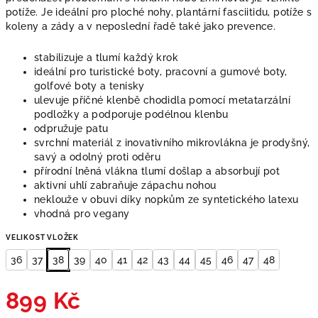
potíže.
Je i
deální pro ploché nohy, plantární fasciitidu, potíže s
koleny a zády a v neposlední řadě také jako prevence.
stabilizuje a tlumí každý krok
ideální pro turistické boty, pracovní a gumové boty,
golfové boty a tenisky
ulevuje příčné klenbě chodidla pomocí metatarzální
podložky a podporuje podélnou klenbu
odpružuje patu
svrchní materiál z inovativního mikrovlákna je prodyšný,
savý a odolný proti oděru
přírodní lněná vlákna tlumí došlap a absorbují pot
aktivní uhlí zabraňuje zápachu nohou
neklouže v obuvi díky nopkům ze syntetického latexu
vhodná pro vegany
VELIKOST VLOŽEK
36
37
38
39
40
41
42
43
44
45
46
47
48
899 Kč