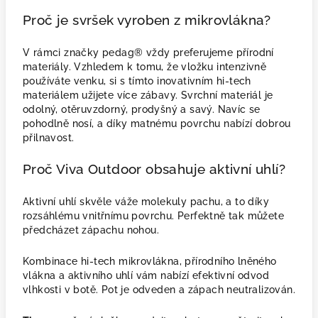
Proč je svršek vyroben z mikrovlákna?
V rámci značky pedag® vždy preferujeme přírodní
materiály. Vzhledem k tomu, že vložku intenzivně
používáte venku, si s tímto inovativním hi-tech
materiálem užijete více zábavy. Svrchní materiál je
odolný, otěruvzdorný, prodyšný a savý. Navíc se
pohodlně nosí, a díky matnému povrchu nabízí dobrou
přilnavost.
Proč Viva Outdoor obsahuje aktivní uhlí?
Aktivní uhlí skvěle váže molekuly pachu, a to díky
rozsáhlému vnitřnímu povrchu. Perfektně tak můžete
předcházet zápachu nohou.
Kombinace hi-tech mikrovlákna, přírodního lněného
vlákna a aktivního uhlí vám nabízí efektivní odvod
vlhkosti v botě. Pot je odveden a zápach neutralizován.