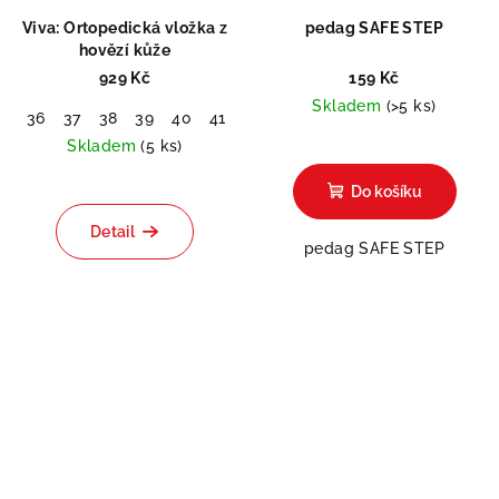
Viva: Ortopedická vložka z
pedag SAFE STEP
hovězí kůže
929 Kč
159 Kč
Skladem
(>5 ks)
36
37
38
39
40
41
42
43
44
45
46
47
48
Skladem
(5 ks)
Průměrné
Do košíku
hodnocení
produktu
Detail
je
pedag SAFE STEP
5,0
z
5
hvězdiček.