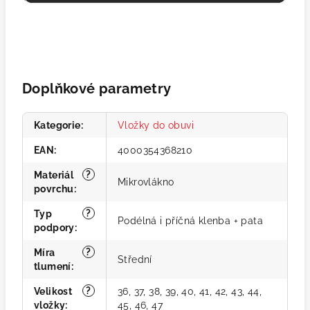
Doplňkové parametry
Kategorie
:
Vložky do obuvi
EAN
:
4000354368210
?
Materiál
Mikrovlákno
povrchu
:
?
Typ
Podélná i příčná klenba + pata
podpory
:
?
Míra
Střední
tlumení
:
?
Velikost
36, 37, 38, 39, 40, 41, 42, 43, 44,
vložky
:
45, 46, 47