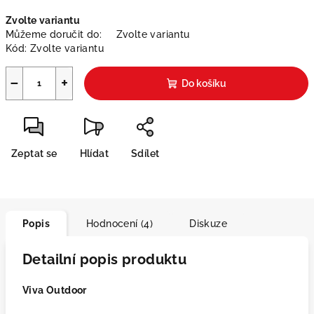
Měrná
Zvolte variantu
cena:
Můžeme doručit do:
Zvolte variantu
Kód:
Zvolte variantu
−
+
Do košíku
Zeptat se
Hlídat
Sdílet
Popis
Hodnocení (4)
Diskuze
Detailní popis produktu
Viva Outdoor