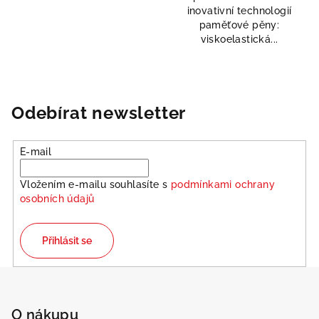
inovativní technologií
hvězdiček.
paměťové pěny:
viskoelastická...
Odebírat newsletter
E-mail
Vložením e-mailu souhlasíte s
podmínkami ochrany
osobních údajů
Přihlásit se
Z
á
p
O nákupu