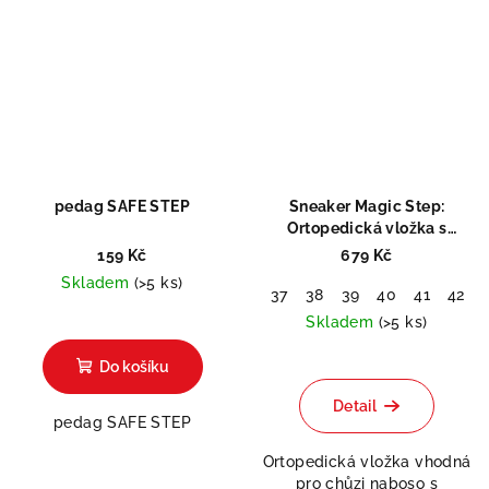
pedag SAFE STEP
Sneaker Magic Step:
Ortopedická vložka s
paměťovou pěnou
159 Kč
679 Kč
Skladem
(>5 ks)
37
38
39
40
41
42
Skladem
(>5 ks)
Průměrné
Do košíku
hodnocení
produktu
Detail
pedag SAFE STEP
je
5,0
Ortopedická vložka vhodná
z
pro chůzi naboso s
5