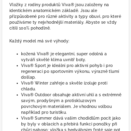
Vložky z rodiny produktů Viva® jsou založeny na
identickém anatomickém základě. Jsou ale
přizpůsobené pro různé aktivity a typy obuvi, pro které
používáme ty nejvhodnější materiály. Abyste se vždy
cítili 100% pohodlně.
Každý model má své výhody:
kožená Viva® je elegantní, super odolná a
vytváří skvělé klima uvnitř boty.
Viva® Sport je ideální pro aktivní pohyb i pro
regeneraci po sportovním výkonu, výrazně tlumí
došlap.
Viva® Winter zahřeje a skvěle izoluje proti
chladu.
Viva® Outdoor obsahuje aktivní uhlí a s extrémně
savým, prodyšným a protiskluzovým
povrchovým materiálem. Je vhodnou volbou
například pro turistiku.
Viva® Summer dává vašim chodidlům pocit jako
by byly v oblacích a přebírá funkci ponožky při
chůzi naboso: vložka s hedvábným froté saje pot