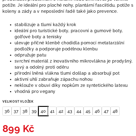
potíže.
Je i
deální pro ploché nohy, plantární fasciitidu, potíže s
koleny a zády a v neposlední řadě také jako prevence.
stabilizuje a tlumí každý krok
ideální pro turistické boty, pracovní a gumové boty,
golfové boty a tenisky
ulevuje příčné klenbě chodidla pomocí metatarzální
podložky a podporuje podélnou klenbu
odpružuje patu
svrchní materiál z inovativního mikrovlákna je prodyšný,
savý a odolný proti oděru
přírodní lněná vlákna tlumí došlap a absorbují pot
aktivní uhlí zabraňuje zápachu nohou
neklouže v obuvi díky nopkům ze syntetického latexu
vhodná pro vegany
VELIKOST VLOŽEK
36
37
38
39
40
41
42
43
44
45
46
47
48
899 Kč