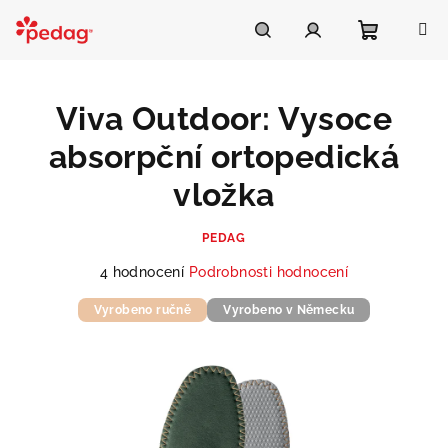
Přejít
na
Asistent Pedag
obsah
Nákupní
Hledat
Přihlášení
Viva Outdoor: Vysoce
košík
absorpční ortopedická
vložka
PEDAG
Průměrné
4 hodnocení
Podrobnosti hodnocení
hodnocení
Vyrobeno ručně
produktu
Vyrobeno v Německu
je
5,0
z
5
hvězdiček.