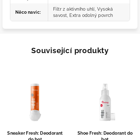
Filtr z aktivního uhlí, Vysoká
Něco navíc
:
savost, Extra odolný povrch
Související produkty
Sneaker Fresh: Deodorant
Shoe Fresh: Deodorant do
do bot
bot