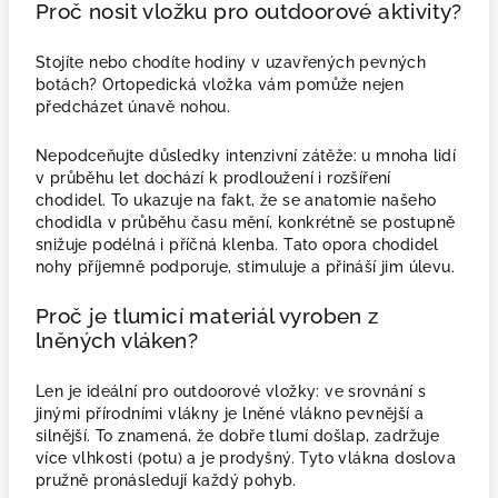
Proč nosit vložku pro outdoorové aktivity?
Stojíte nebo chodíte hodiny v uzavřených pevných
botách? Ortopedická vložka vám pomůže nejen
předcházet únavě nohou.
Nepodceňujte důsledky intenzivní zátěže: u mnoha lidí
v průběhu let dochází k prodloužení i rozšíření
chodidel. To ukazuje na fakt, že se anatomie našeho
chodidla v průběhu času mění, konkrétně se postupně
snižuje podélná i příčná klenba. Tato opora chodidel
nohy příjemně podporuje, stimuluje a přináší jim úlevu.
Proč je tlumicí materiál vyroben z
lněných vláken?
Len je ideální pro outdoorové vložky: ve srovnání s
jinými přírodními vlákny je lněné vlákno pevnější a
silnější. To znamená, že dobře tlumí došlap, zadržuje
více vlhkosti (potu) a je prodyšný. Tyto vlákna doslova
pružně pronásledují každý pohyb.