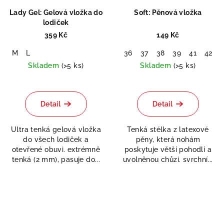
Lady Gel: Gelová vložka do
Soft: Pěnová vložka
lodiček
359 Kč
149 Kč
M
L
36
37
38
39
41
42
Skladem
(>5 ks)
Skladem
(>5 ks)
Průměrné
Průměrné
hodnocení
hodnocení
produktu
produktu
Detail
Detail
je
je
5,0
5,0
Ultra tenká gelová vložka
Tenká stélka z latexové
z
z
do všech lodiček a
pěny, která nohám
5
5
otevřené obuvi. extrémně
poskytuje větší pohodlí a
hvězdiček.
hvězdiček.
tenká (2 mm), pasuje do...
uvolněnou chůzi. svrchní...