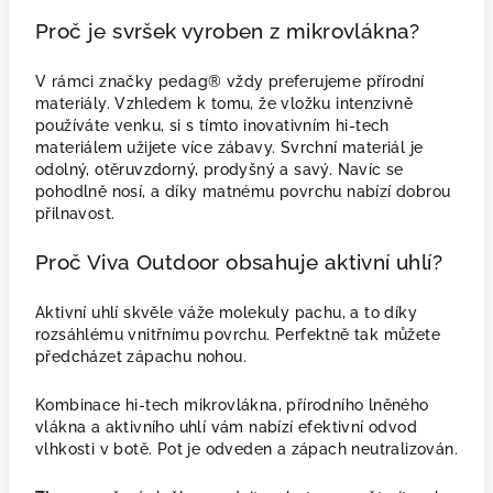
Proč je svršek vyroben z mikrovlákna?
V rámci značky pedag® vždy preferujeme přírodní
materiály. Vzhledem k tomu, že vložku intenzivně
používáte venku, si s tímto inovativním hi-tech
materiálem užijete více zábavy. Svrchní materiál je
odolný, otěruvzdorný, prodyšný a savý. Navíc se
pohodlně nosí, a díky matnému povrchu nabízí dobrou
přilnavost.
Proč Viva Outdoor obsahuje aktivní uhlí?
Aktivní uhlí skvěle váže molekuly pachu, a to díky
rozsáhlému vnitřnímu povrchu. Perfektně tak můžete
předcházet zápachu nohou.
Kombinace hi-tech mikrovlákna, přírodního lněného
vlákna a aktivního uhlí vám nabízí efektivní odvod
vlhkosti v botě. Pot je odveden a zápach neutralizován.