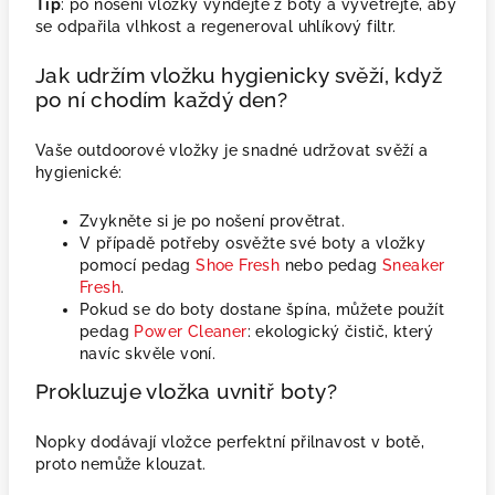
Tip
: po nošení vložky vyndejte z boty a vyvětrejte, aby
se odpařila vlhkost a regeneroval uhlíkový filtr.
Jak udržím vložku hygienicky svěží, když
po ní chodím každý den?
Vaše outdoorové vložky je snadné udržovat svěží a
hygienické:
Zvykněte si je po nošení provětrat.
V případě potřeby osvěžte své boty a vložky
pomocí pedag
Shoe Fresh
nebo pedag
Sneaker
Fresh
.
Pokud se do boty dostane špína, můžete použít
pedag
Power Cleaner
: ekologický čistič, který
navíc skvěle voní.
Prokluzuje vložka uvnitř boty?
Nopky dodávají vložce perfektní přilnavost v botě,
proto nemůže klouzat.