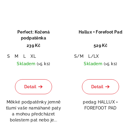
Perfect: Kožená
Hallux + Forefoot Pad
podpatěnka
239 Kč
529 Kč
S
M
L
XL
S/M
L/LX
Skladem
(>5 ks)
Skladem
(>5 ks)
Odeslat
Powered by chaterimo
Detail
Detail
Měkké podpatěnky jemně
pedag HALLUX +
tlumí vaše namáhané paty
FOREFOOT PAD
a mohou předcházet
bolestem pat nebo je...