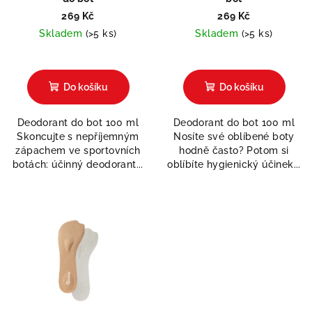
269 Kč
269 Kč
Skladem
(>5 ks)
Skladem
(>5 ks)
Průměrné
hodnocení
produktu
Do košíku
Do košíku
je
5,0
Deodorant do bot 100 ml
Deodorant do bot 100 ml
z
Skoncujte s nepříjemným
Nosíte své oblíbené boty
5
zápachem ve sportovních
hodně často? Potom si
hvězdiček.
botách: účinný deodorant...
oblíbíte hygienický účinek...