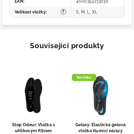
EAN
:
4000354133030
?
Velikost vložky
:
S, M, L, XL
Související produkty
Novinka
Stop Odeur: Vložka s
Gelaxy: Elastická gelová
uhlíkovým filtrem
vložka tlumící nárazy