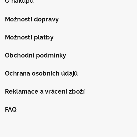
p
O nákupu
a
t
Možnosti dopravy
í
Možnosti platby
Obchodní podmínky
Ochrana osobních údajů
Reklamace a vrácení zboží
FAQ