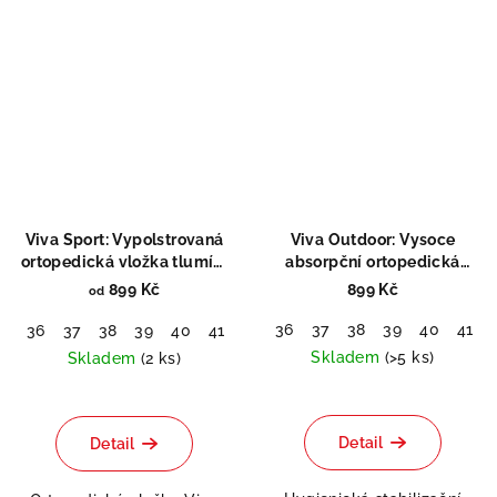
Viva Sport: Vypolstrovaná
Viva Outdoor: Vysoce
ortopedická vložka tlumící
absorpční ortopedická
nárazy
vložka
899 Kč
899 Kč
od
36
37
38
39
40
41
36
37
38
39
40
41
42
43
44
45
46
48
51
Skladem
(>5 ks)
Skladem
(2 ks)
Průměrné
Průměrné
hodnocení
hodnocení
produktu
produktu
Detail
Detail
je
je
5,0
5,0