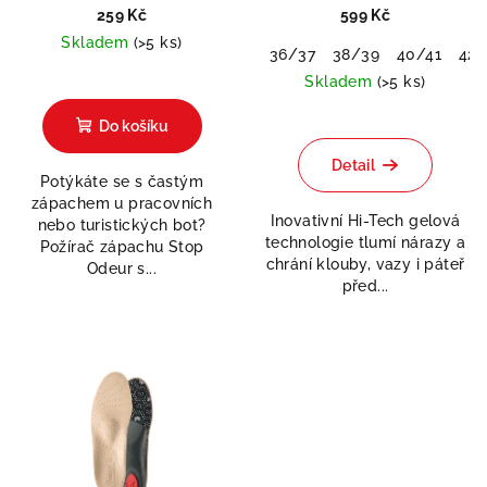
259 Kč
599 Kč
Skladem
(>5 ks)
36/37
38/39
40/41
42/
Skladem
(>5 ks)
Průměrné
Do košíku
hodnocení
produktu
Detail
Potýkáte se s častým
je
zápachem u pracovních
0,0
Inovativní Hi-Tech gelová
nebo turistických bot?
z
technologie tlumí nárazy a
Požírač zápachu Stop
5
chrání klouby, vazy i páteř
Odeur s...
hvězdiček.
před...