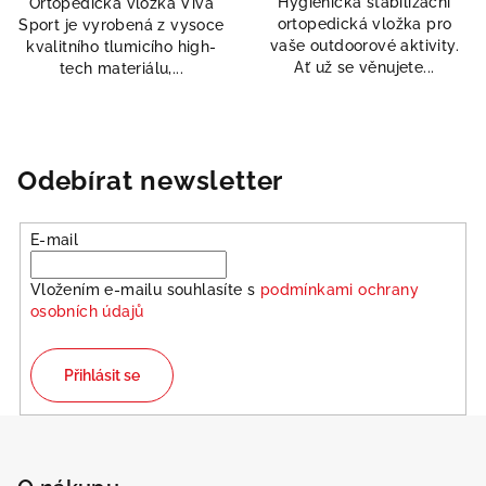
Hygienická stabilizační
Ortopedická vložka Viva
z
z
ortopedická vložka pro
Sport je vyrobená z vysoce
5
5
vaše outdoorové aktivity.
kvalitního tlumicího high-
hvězdiček.
hvězdiček.
Ať už se věnujete...
tech materiálu,...
Odebírat newsletter
E-mail
Vložením e-mailu souhlasíte s
podmínkami ochrany
osobních údajů
Odeslat
Powered by chaterimo
Přihlásit se
Z
á