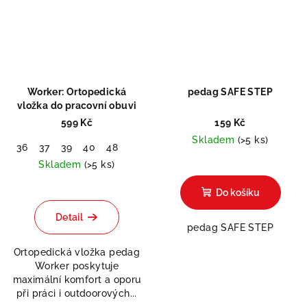
Worker: Ortopedická
pedag SAFE STEP
vložka do pracovní obuvi
599 Kč
159 Kč
Skladem
(>5 ks)
36
37
39
40
48
Skladem
(>5 ks)
Průměrné
Do košíku
hodnocení
produktu
Detail
je
pedag SAFE STEP
5,0
Ortopedická vložka pedag
z
Worker poskytuje
5
maximální komfort a oporu
hvězdiček.
při práci i outdoorových...