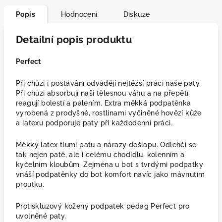
Popis
Hodnocení
Diskuze
Detailní popis produktu
Perfect
Při chůzi i postávání odvádějí nejtěžší práci naše paty.
Při chůzi absorbují naši tělesnou váhu a na přepětí
reagují bolestí a pálením. Extra měkká podpatěnka
vyrobená z prodyšné, rostlinami vyčiněné hovězí kůže
a latexu podporuje paty při každodenní práci.
Měkký latex tlumí patu a nárazy došlapu. Odlehčí se
tak nejen patě, ale i celému chodidlu, kolenním a
kyčelním kloubům. Zejména u bot s tvrdými podpatky
vnáší podpatěnky do bot komfort navíc jako mávnutím
proutku.
Protiskluzový kožený podpatek pedag Perfect pro
uvolněné paty.