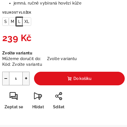
jemná, ručně vybíraná hovězí kůže
VELIKOST VLOŽEK
S
M
L
XL
239 Kč
Měrná
Zvolte variantu
cena:
Můžeme doručit do:
Zvolte variantu
Kód:
Zvolte variantu
−
+
Do košíku
Zeptat se
Hlídat
Sdílet