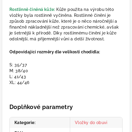
Rostlinně činěná kůže:
Kůže použita na výrobu této
vložky byla rostlinně vyčiněna. Rostlinné činění je
způsob zpracování kůže, které je o něco náročnější a
finančně nákladnější než zpracování chemické, avšak
je šetrnější k přírodě. Díky rostlinnému činění je kůže
odolnější, má příjemnější vůni a delší životnost.
Odpovídající rozměry dle velikosti chodidla:
S: 35/37
M: 38/40
L: 41/43
XL: 44/46
Doplňkové parametry
Kategorie
:
Vložky do obuvi