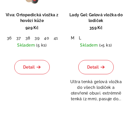
Viva: Ortopedická vložka z
Lady Gel: Gelová vložka do
hovězí kůže
lodiček
929 Kč
359 Kč
36
37
38
39
40
41
42
M
43
L
44
45
46
47
48
Skladem
(5 ks)
Skladem
(>5 ks)
Průměrné
Průměrné
hodnocení
hodnocení
produktu
produktu
Detail
Detail
je
je
5,0
5,0
Ultra tenká gelová vložka
z
z
do všech lodiček a
5
5
otevřené obuvi. extrémně
hvězdiček.
hvězdiček.
tenká (2 mm), pasuje do...