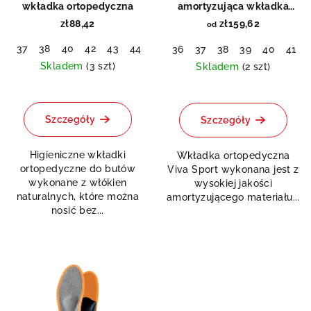
o
wkładka ortopedyczna
amortyzująca wkładka
t
ortopedyczna
d
zł88,42
zł159,62
od
ó
u
w
37
38
40
42
43
44
45
46
36
37
38
39
40
41
k
Skladem
(3 szt)
Skladem
(2 szt)
t
Średnia
Średnia
ó
ocena
ocena
produktu
produktu
Szczegóły
w
Szczegóły
wynosi
wynosi
5,0
5,0
Higieniczne wkładki
Wkładka ortopedyczna
na
na
ortopedyczne do butów
Viva Sport wykonana jest z
5
5
wykonane z włókien
wysokiej jakości
gwiazdek.
gwiazdek.
naturalnych, które można
amortyzującego materiału...
nosić bez...