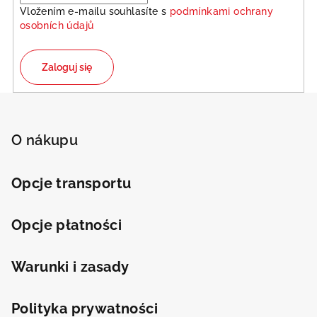
s
Vložením e-mailu souhlasíte s
podmínkami ochrany
t
osobních údajů
y
Zaloguj się
S
t
o
O nákupu
p
k
Opcje transportu
a
Opcje płatności
Warunki i zasady
Polityka prywatności