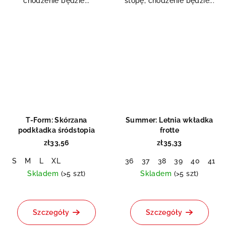
chodzenie będzie...
stopę, chodzenie będzie...
T-Form: Skórzana
Summer: Letnia wkładka
podkładka śródstopia
frotte
zł33,56
zł35,33
S
M
L
XL
36
37
38
39
40
41
Skladem
(>5 szt)
Skladem
(>5 szt)
Szczegóły
Szczegóły