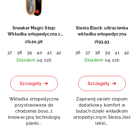
Sneaker Magic Step:
Siesta Black: ultracienka
Wkładka ortopedyczna z
wkładka ortopedyczna
pianką memory
zł120,56
zł93,93
37
38
39
40
41
42
43
36
44
37
45
38
46
39
47
41
48
42
Skladem
(>5 szt)
Skladem
(>5 szt)
Średnia
ocena
produktu
Szczegóły
Szczegóły
wynosi
5,0
Wkładka ortopedyczna
Zapewnij swoim stopom
na
przystosowana do
dodatkowy komfort w
5
chodzenia boso, z
butach dzięki wkładkom
gwiazdek.
innowacyjną technologią
ortopedycznym Siesta.Jest
pianki...
lekki...