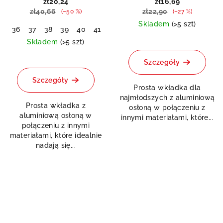
zł20,24
zł16,69
zł40,66
zł22,90
(–50 %)
(–27 %)
Skladem
(>5 szt)
36
37
38
39
40
41
42
43
44
45
46
47
48
Odeslat
Skladem
(>5 szt)
Powered by chaterimo
Szczegóły
Szczegóły
Prosta wkładka dla
najmłodszych z aluminiową
Prosta wkładka z
osłoną w połączeniu z
aluminiową osłoną w
innymi materiałami, które...
połączeniu z innymi
materiałami, które idealnie
nadają się...