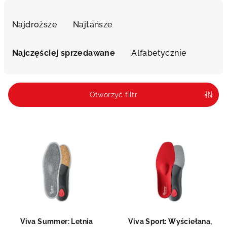
S
o
Najdroższe
Najtańsze
r
t
Najczęściej sprzedawane
Alfabetycznie
o
w
a
Otworzyć filtr
n
i
L
e
i
p
s
r
t
o
a
d
p
u
r
k
Viva Summer: Letnia
Viva Sport: Wyściełana,