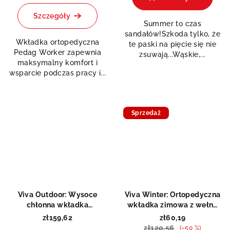
ocena
wynosi
produktu
1,0
Szczegóły
wynosi
Summer to czas
na
5,0
sandałów!Szkoda tylko, że
5
Wkładka ortopedyczna
na
te paski na pięcie się nie
gwiazdek.
Pedag Worker zapewnia
5
zsuwają...Wąskie,...
maksymalny komfort i
gwiazdek.
wsparcie podczas pracy i...
Sprzedaż
Viva Outdoor: Wysoce
Viva Winter: Ortopedyczna
chłonna wkładka
wkładka zimowa z wełną
ortopedyczna
jagnięcą
zł159,62
zł60,19
zł120,56
(–50 %)