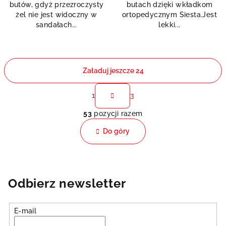
butów, gdyż przezroczysty
butach dzięki wkładkom
gwiazdek.
gwiazdek.
żel nie jest widoczny w
ortopedycznym Siesta.Jest
sandałach...
lekki...
Załaduj jeszcze 24
P
a
1
3
K
g
53
pozycji razem
i
o
n
n
Do góry
a
t
c
r
j
o
a
l
Odbierz newsletter
k
i
l
E-mail
i