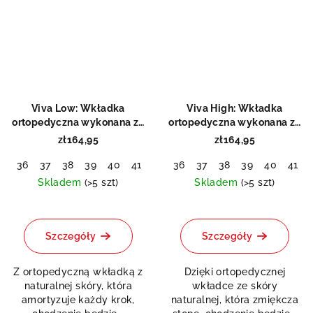
Viva Low: Wkładka
Viva High: Wkładka
ortopedyczna wykonana ze
ortopedyczna wykonana ze
skóry bydlęcej
skóry bydlęcej
zł164,95
zł164,95
36
37
38
39
40
41
42
36
43
37
44
38
45
39
46
40
47
41
48
Skladem
(>5 szt)
Skladem
(>5 szt)
Średnia
ocena
produktu
Szczegóły
Szczegóły
wynosi
5,0
Z ortopedyczną wkładką z
Dzięki ortopedycznej
na
naturalnej skóry, która
wkładce ze skóry
5
amortyzuje każdy krok,
naturalnej, która zmiękcza
gwiazdek.