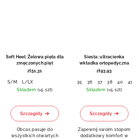
Soft Heel: Żelowa pięta dla
Siesta: ultracienka
zmęczonych pięt
wkładka ortopedyczna
zł51,31
zł93,93
S/M
L/LX
35
36
37
38
40
41
Skladem
(>5 szt)
Skladem
(>5 szt)
Średnia
Średnia
ocena
ocena
produktu
produktu
Szczegóły
Szczegóły
wynosi
wynosi
5,0
5,0
Obcas pasuje do
Zapewnij swoim stopom
na
na
wszystkich otwartych
dodatkowy komfort w
5
5