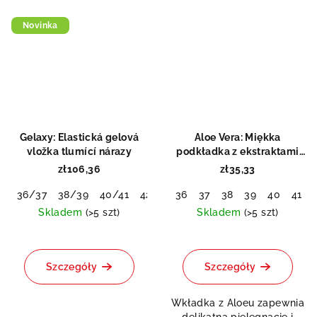
Novinka
Gelaxy: Elastická gelová
Aloe Vera: Miękka
vložka tlumící nárazy
podkładka z ekstraktami
roślinnymi
zł106,36
zł35,33
36/37
38/39
40/41
42/43
36
44/45
37
38
46/48
39
40
41
Skladem
(>5 szt)
Skladem
(>5 szt)
Średnia
ocena
produktu
Szczegóły
Szczegóły
wynosi
0,0
Wkładka z Aloeu zapewnia
na
delikatną pielęgnację i