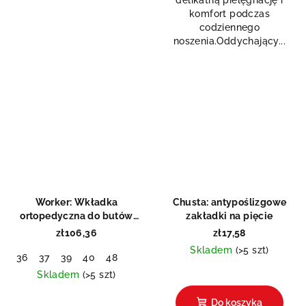
5
komfort podczas
gwiazdek.
codziennego
noszenia.Oddychający...
Worker: Wkładka
Chusta: antypoślizgowe
ortopedyczna do butów
zakładki na pięcie
roboczych
zł106,36
zł17,58
Skladem
(>5 szt)
36
37
39
40
48
Średnia
Skladem
(>5 szt)
ocena
Średnia
produktu
Do koszyka