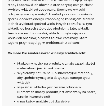
poprawić mikroklimat w butach. Chcesz odciążyć swoje
stopy i poprawić ich ułożenie oraz pozycję całego ciała?
Wybierz wkładki ortopedyczne. Sportowe wkładki
ortopedyczne zapewnią Ci komfort podczas uprawiania
sportu, dodadzą energii i zapobiegną kontuzjom. Możesz
jednak wybierać spośród wielu innych rodzajów, w tym
wkładki do bosych stóp odpowiednie na lato, wkładki
termiczne na chłodne dni, wkładki zmiękczające do
wysokich obcasów, a nawet żelowe korektory, które
szybko przyniosą ulgę w problemach z palcami.
Co może Cię zainteresować w naszych wkładkach?
Kładziemy nacisk na produkcję z najwyższej jakości
materiałów i jakość wykonania
Wybieramy naturalne lub innowacyjne materiały,
aby spełnić wymagania dotyczące danego typu
wkładek
większość wkładek jest ręcznie robiona w
Niemczech (każdy produkt jest oznaczony na naszej
stronie internetowej)
u nas każdy znajdzie coś dla siebie