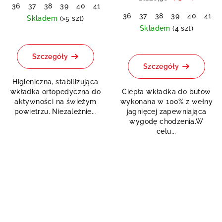
36
37
38
39
40
41
42
43
44
45
46
47
48
36
37
38
39
40
41
Skladem
(>5 szt)
Skladem
(4 szt)
Średnia
ocena
Średnia
produktu
ocena
Szczegóły
wynosi
produktu
Szczegóły
5,0
wynosi
Higieniczna, stabilizująca
na
5,0
wkładka ortopedyczna do
Ciepła wkładka do butów
5
na
aktywności na świeżym
wykonana w 100% z wełny
gwiazdek.
5
powietrzu. Niezależnie...
jagnięcej zapewniająca
gwiazdek.
wygodę chodzenia.W
celu...