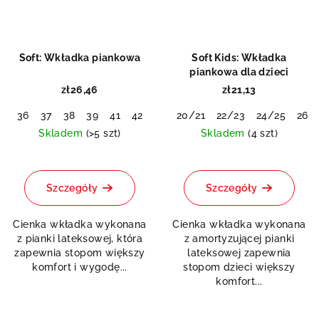
Soft: Wkładka piankowa
Soft Kids: Wkładka
piankowa dla dzieci
zł26,46
zł21,13
36
37
38
39
41
42
43
20/21
44
45
22/23
46
47
24/25
48
26/
Skladem
(>5 szt)
Skladem
(4 szt)
Średnia
ocena
produktu
Szczegóły
Szczegóły
wynosi
5,0
Cienka wkładka wykonana
Cienka wkładka wykonana
na
z pianki lateksowej, która
z amortyzującej pianki
5
zapewnia stopom większy
lateksowej zapewnia
gwiazdek.
komfort i wygodę...
stopom dzieci większy
komfort...