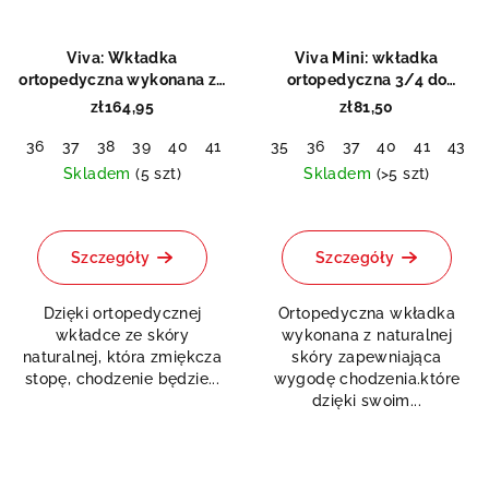
Viva: Wkładka
Viva Mini: wkładka
ortopedyczna wykonana ze
ortopedyczna 3/4 do
skóry bydlęcej
wąskich butów
zł164,95
zł81,50
36
37
38
39
40
41
42
35
43
36
44
37
45
40
46
41
47
43
48
Skladem
(5 szt)
Skladem
(>5 szt)
Średnia
Średnia
ocena
ocena
produktu
produktu
Szczegóły
Szczegóły
wynosi
wynosi
5,0
5,0
Dzięki ortopedycznej
Ortopedyczna wkładka
na
na
wkładce ze skóry
wykonana z naturalnej
5
5
naturalnej, która zmiękcza
skóry zapewniająca
gwiazdek.
gwiazdek.
stopę, chodzenie będzie...
wygodę chodzenia.które
dzięki swoim...