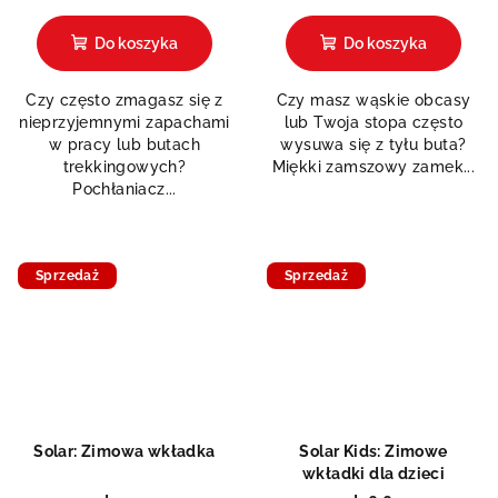
ocena
produktu
Do koszyka
Do koszyka
wynosi
5,0
Czy często zmagasz się z
Czy masz wąskie obcasy
na
nieprzyjemnymi zapachami
lub Twoja stopa często
5
w pracy lub butach
wysuwa się z tyłu buta?
gwiazdek.
trekkingowych?
Miękki zamszowy zamek...
Pochłaniacz...
Sprzedaż
Sprzedaż
Solar: Zimowa wkładka
Solar Kids: Zimowe
wkładki dla dzieci