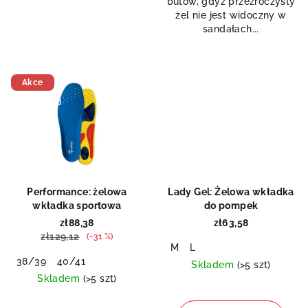
butów, gdyż przezroczysty
gwiazdek.
gwiazdek.
żel nie jest widoczny w
sandałach...
Akce
Doprodej
Performance: żelowa
Lady Gel: Żelowa wkładka
wkładka sportowa
do pompek
zł88,38
zł63,58
zł129,12
(–31 %)
M
L
38/39
40/41
Skladem
(>5 szt)
Skladem
(>5 szt)
Średnia
ocena