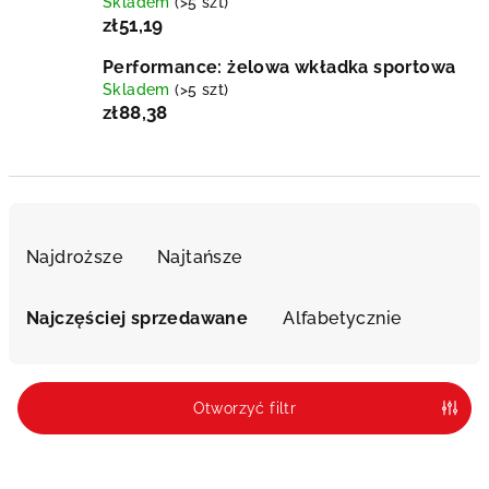
Skladem
(>5 szt)
zł51,19
Performance: żelowa wkładka sportowa
Skladem
(>5 szt)
zł88,38
S
o
Najdroższe
Najtańsze
r
t
Najczęściej sprzedawane
Alfabetycznie
o
w
a
Otworzyć filtr
n
i