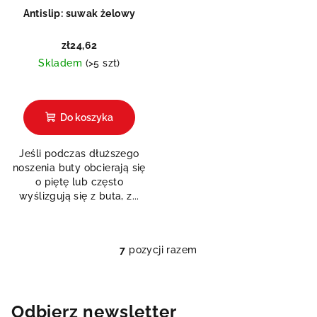
Antislip: suwak żelowy
zł24,62
Skladem
(>5 szt)
Do koszyka
Jeśli podczas dłuższego
noszenia buty obcierają się
o piętę lub często
wyślizgują się z buta, z...
7
pozycji razem
K
o
n
t
Odbierz newsletter