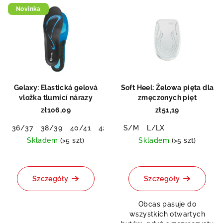
L
e
Novinka
i
p
s
r
t
o
a
d
p
u
r
k
Gelaxy: Elastická gelová
Soft Heel: Żelowa pięta dla
o
vložka tlumící nárazy
zmęczonych pięt
t
d
zł106,09
zł51,19
ó
u
w
36/37
38/39
40/41
42/43
S/M
44/45
L/LX
46/48
k
Skladem
(>5 szt)
Skladem
(>5 szt)
t
Średnia
Średnia
ó
ocena
ocena
produktu
produktu
Szczegóły
Szczegóły
w
wynosi
wynosi
0,0
5,0
Obcas pasuje do
na
na
wszystkich otwartych
5
5