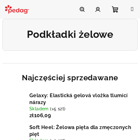
Przejść
do
Asistent Pedag
treści
Koszyk
Szukaj
Zaloguj
Podkładki żelowe
się
Najczęściej sprzedawane
Gelaxy: Elastická gelová vložka tlumící
nárazy
Skladem
(>5 szt)
zł106,09
Soft Heel: Żelowa pięta dla zmęczonych
pięt