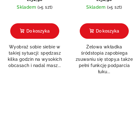
Skladem
(>5 szt)
Skladem
(>5 szt)
Do koszyka
Do koszyka
Wyobraź sobie siebie w
Żelowa wkładka
takiej sytuacji: spędzasz
śródstopia zapobiega
kilka godzin na wysokich
zsuwaniu się stopy,a także
obcasach i nadal masz...
pełni funkcję podparcia
łuku...