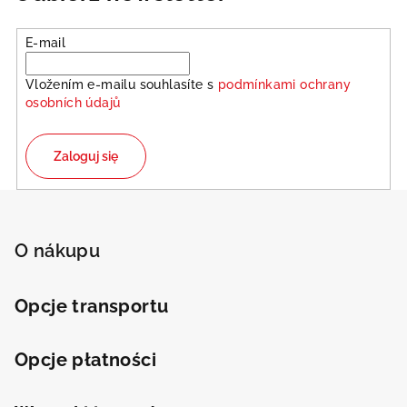
r
o
E-mail
l
k
Vložením e-mailu souhlasíte s
podmínkami ochrany
i
osobních údajů
l
i
s
Zaloguj się
t
y
S
t
o
O nákupu
p
k
Opcje transportu
a
Opcje płatności