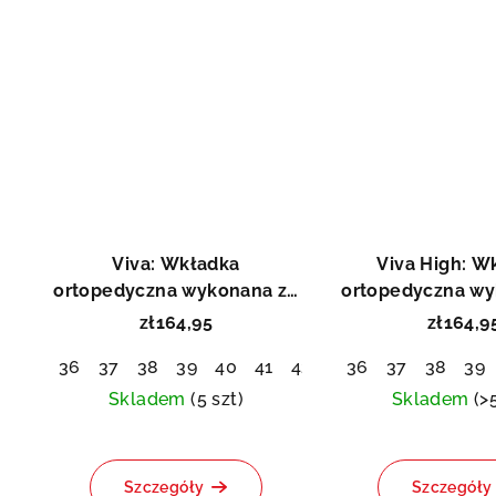
Asis
Viva: Wkładka
Viva High: W
ortopedyczna wykonana ze
ortopedyczna wy
skóry bydlęcej
skóry bydl
zł164,95
zł164,9
36
37
38
39
40
41
42
43
36
44
37
45
38
46
39
4
Skladem
(5 szt)
Skladem
(>
Średnia
ocena
Szczegóły
Szczegóły
produktu