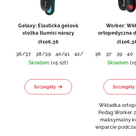
t
n
a
i
p
Gelaxy: Elastická gelová
Worker: Wk
e
r
vložka tlumící nárazy
ortopedyczna 
p
roboczy
zł106,36
zł106,3
o
r
36/37
38/39
40/41
42/43
44/45
36
37
46/48
39
40
d
o
Skladem
(>5 szt)
Skladem
(>
u
Średnia
Śre
d
k
ocena
oce
u
Szczegóły
Szczegóły
produktu
pro
t
wynosi
wyn
k
ó
0,0
5,0
Wkładka ortop
t
na
na
Pedag Worker 
w
5
5
maksymalny ko
ó
gwiazdek.
gwi
wsparcie podczas 
w