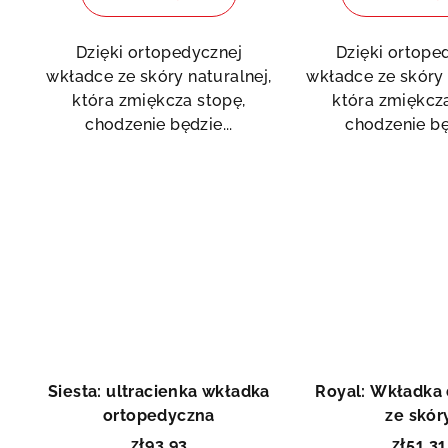
wynosi
5,0
Dzięki ortopedycznej
Dzięki ortope
na
wkładce ze skóry naturalnej,
wkładce ze skóry 
5
która zmiękcza stopę,
która zmiękcza
gwiazdek.
chodzenie będzie...
chodzenie będ
Siesta: ultracienka wkładka
Royal: Wkładka
ortopedyczna
ze skór
zł93,93
zł51,31