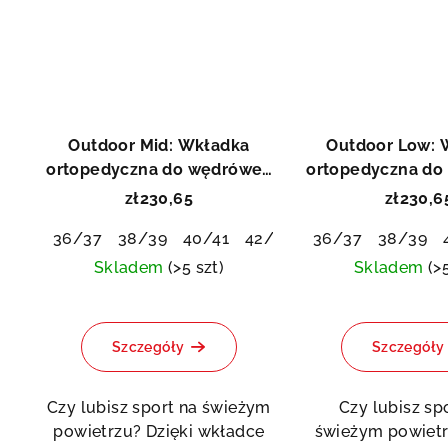
Outdoor Mid: Wkładka
Outdoor Low: 
ortopedyczna do wędrówek
ortopedyczna do
i gry w golfa
i gry w go
zł230,65
zł230,6
36/37
38/39
40/41
42/43
44/45
36/37
46/48
38/39
Skladem
(>5 szt)
Skladem
(>
Szczegóły
Szczegóły
Czy lubisz sport na świeżym
Czy lubisz sp
powietrzu? Dzięki wkładce
świeżym powietr