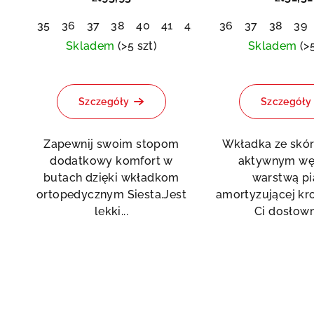
35
36
37
38
40
41
42
36
37
38
39
Skladem
(>5 szt)
Skladem
(>
Średnia
ocena
Szczegóły
Szczegóły
produktu
wynosi
5,0
Zapewnij swoim stopom
Wkładka ze skór
na
dodatkowy komfort w
aktywnym wę
5
butach dzięki wkładkom
warstwą pi
gwiazdek.
ortopedycznym Siesta.Jest
amortyzującej kr
lekki...
Ci dosłowni