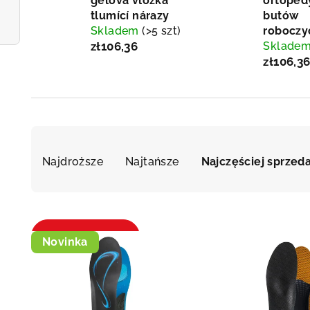
gelová vložka
ortoped
tlumící nárazy
butów
Skladem
(>5 szt)
roboczy
zł106,36
Sklade
zł106,3
S
Najdroższe
Najtańsze
Najczęściej sprze
o
r
t
L
Otworzyć filtr
Novinka
o
i
w
s
a