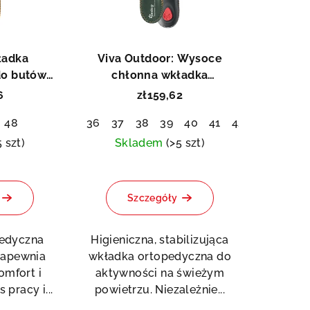
ładka
Viva Outdoor: Wysoce
do butów
chłonna wkładka
ch
ortopedyczna
6
zł159,62
48
36
37
38
39
40
41
42
43
44
5 szt)
Skladem
(>5 szt)
dnia
Średnia
na
ocena
Szczegóły
duktu
produktu
osi
wynosi
5,0
edyczna
Higieniczna, stabilizująca
na
zapewnia
wkładka ortopedyczna do
5
mfort i
aktywności na świeżym
azdek.
gwiazdek.
pracy i...
powietrzu. Niezależnie...