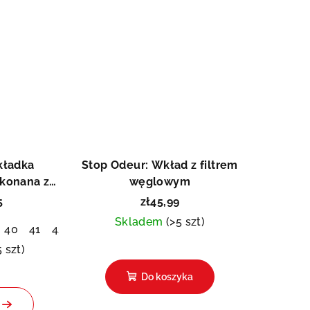
tent Pedag
kładka
Stop Odeur: Wkład z filtrem
konana ze
węglowym
ęcej
5
zł45,99
Skladem
(>5 szt)
7
40
48
41
42
43
44
45
46
5 szt)
Do koszyka