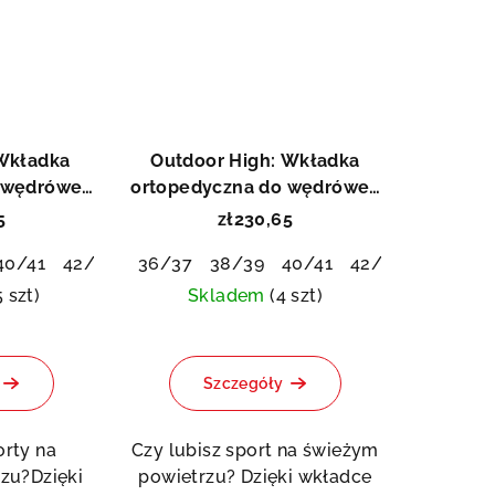
Wkładka
Outdoor High: Wkładka
 wędrówek
ortopedyczna do wędrówek
lfa
i gry w golfa
5
zł230,65
40/41
42/43
44/45
36/37
46/48
38/39
40/41
42/43
44/45
5 szt)
Skladem
(4 szt)
Średnia
ocena
Szczegóły
produktu
wynosi
5,0
orty na
Czy lubisz sport na świeżym
na
zu?Dzięki
powietrzu? Dzięki wkładce
5