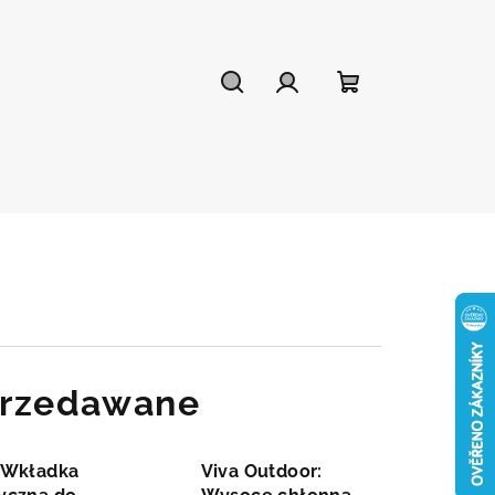
Szukaj
Zaloguj
Koszyk
się
przedawane
 Wkładka
Viva Outdoor: