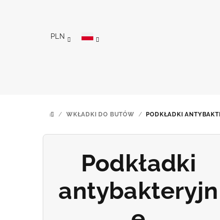
Przejść
do
treści
PLN
/
WKŁADKI DO BUTÓW
/
PODKŁADKI ANTYBAKT
HOME
Podkładki
antybakteryjn
e