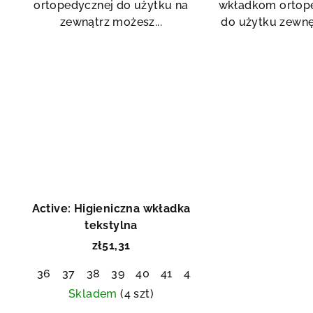
ortopedycznej do użytku na
wkładkom ortop
zewnątrz możesz...
do użytku zewnęt
Active: Higieniczna wkładka
tekstylna
zł51,31
36
37
38
39
40
41
42
43
44
45
46
4
Skladem
(4 szt)