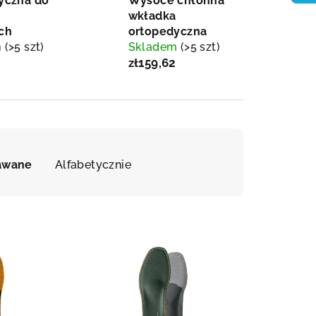
yczna do
Wysoce chłonna
wkładka
ch
ortopedyczna
m
(>5 szt)
Skladem
(>5 szt)
6
zł159,62
dawane
Alfabetycznie