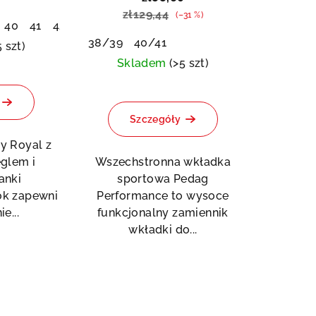
zł129,44
(–31 %)
40
41
42
43
44
45
46
38/39
40/41
5 szt)
Skladem
(>5 szt)
Szczegóły
y Royal z
glem i
Wszechstronna wkładka
anki
sportowa Pedag
ok zapewni
Performance to wysoce
e...
funkcjonalny zamiennik
wkładki do...