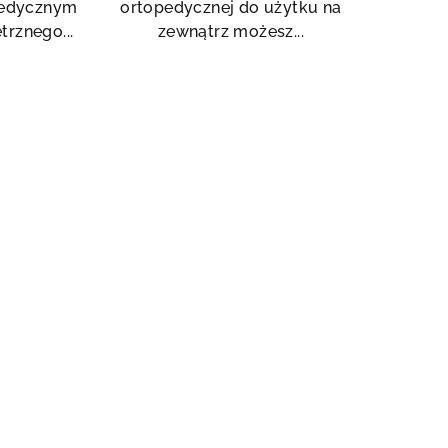
edycznym
ortopedycznej do użytku na
gwiazdek.
rznego...
zewnątrz możesz...
7
48