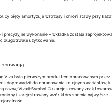
licy pięty amortyzuje wstrząsy i chroni stawy przy każ
 i precyzyjne wykonanie – wkładka została zaprojektow
ć długotrwałe użytkowanie.
 innowacją
ag Viva była pierwszym produktem opracowanym przez
es doprowadził do opracowania kolejnych wariantów, k
ną nazwę Viva®.Symbol ® (zarejestrowany znak towarow
hroniony i zarejestrowany wzór, który spełnia najwyższe
kcjonalności.