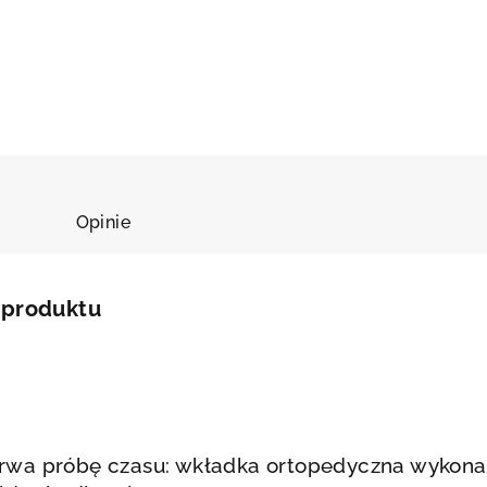
tent Pedag
Opinie
 produktu
etrwa próbę czasu: wkładka ortopedyczna wykona