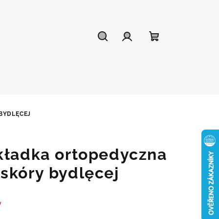
Szukaj
Zaloguj
Koszyk
się
BYDLĘCEJ
kładka ortopedyczna
skóry bydlęcej
y