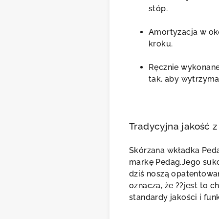
stóp.
Amortyzacja w oko
kroku.
Ręcznie wykonane
tak, aby wytrzyma
Tradycyjna jakość z
Skórzana wkładka Ped
markę Pedag.Jego sukc
dziś noszą opatentowa
oznacza, że ??jest to c
standardy jakości i fun