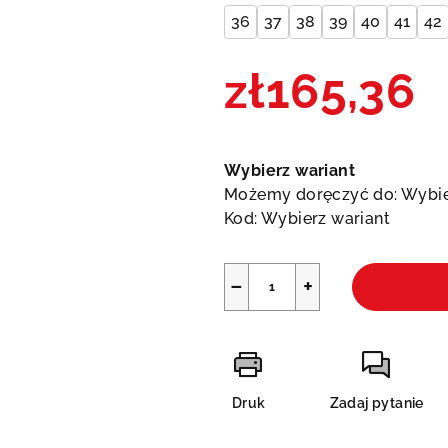
36
37
38
39
40
41
42
zł165,36
Cena
jednostkowa:
Wybierz wariant
Możemy doręczyć do:
Wybie
Kod:
Wybierz wariant
−
+
Druk
Zadaj pytanie