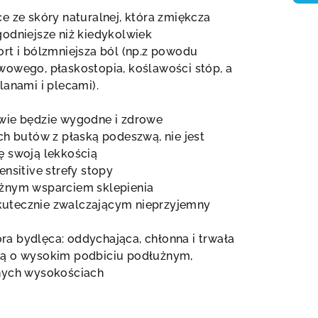
e ze skóry naturalnej, która zmiękcza
odniejsze niż kiedykolwiek
t i ból
zmniejsza ból (np.z powodu
wowego, płaskostopia, koślawości stóp, a
lanami i plecami).
wie będzie wygodne i zdrowe
ch butów z płaską podeszwą, nie jest
ę swoją lekkością
nsitive strefy stopy
żnym wsparciem sklepienia
utecznie zwalczającym nieprzyjemny
a bydlęca: oddychająca, chłonna i trwała
lą o wysokim podbiciu podłużnym,
nych wysokościach