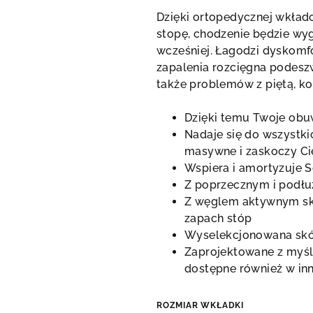
produktu
Dzięki ortopedycznej wkładc
wynosi
stopę, chodzenie będzie wyg
0,0
wcześniej.
Łagodzi dyskomfor
na
zapalenia rozcięgna podesz
5
także problemów z piętą, ko
gwiazdek.
Dzięki temu Twoje obu
Nadaje się do wszystki
masywne i zaskoczy Ci
Wspiera i amortyzuje Se
Z poprzecznym i podłu
Z węglem aktywnym sk
zapach stóp
Wyselekcjonowana skór
Zaprojektowane z myś
dostępne również w in
ROZMIAR WKŁADKI