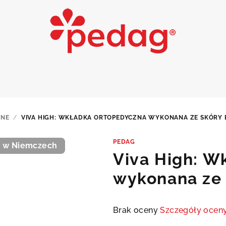
ZNE
/
VIVA HIGH: WKŁADKA ORTOPEDYCZNA WYKONANA ZE SKÓRY 
PEDAG
 w Niemczech
Viva High: W
wykonana ze 
Średnia
Brak oceny
Szczegóły ocen
ocena