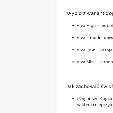
Wybierz wariant do
Viva High – mode
Viva – model uniw
Viva Low – wersja
Viva Mini – skróc
Jak zachować świeżo
Użyj odświeżając
bakterii i nieprz