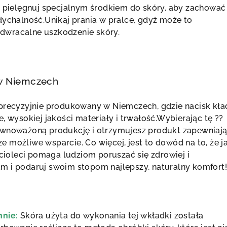
i pielęgnuj specjalnym środkiem do skóry, aby zachować
dychalność.Unikaj prania w pralce, gdyż może to
wracalne uszkodzenie skóry.
w Niemczech
precyzyjnie produkowany w Niemczech, gdzie nacisk kła
, wysokiej jakości materiały i trwałość.Wybierając tę ??
ównoważoną produkcję i otrzymujesz produkt zapewniaj
ze możliwe wsparcie.
Co więcej, jest to dowód na to, że 
ęcioleci pomaga ludziom poruszać się zdrowiej i
m i podaruj swoim stopom najlepszy, naturalny komfort
nnie:
Skóra użyta do wykonania tej wkładki została