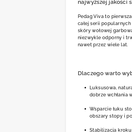
najwyższej jakości 
Pedag Viva to pierwsz
całej serii popularnyc
skóry wołowej garbowan
niezwykle odporny i t
nawet przez wiele lat.
Dlaczego warto wy
Luksusowa, natura
dobrze wchłania 
Wsparcie łuku sto
obszary stopy i 
Stabilizacja krok