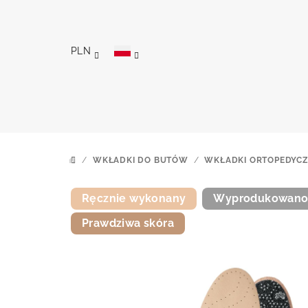
Przejść
do
treści
PLN
/
WKŁADKI DO BUTÓW
/
WKŁADKI ORTOPEDYC
HOME
Ręcznie wykonany
Wyprodukowano
Prawdziwa skóra