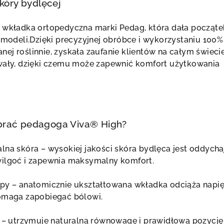
skóry bydlęcej
a wkładka ortopedyczna marki Pedag, która dała począte
h modeli.Dzięki precyzyjnej obróbce i wykorzystaniu 100%
ej roślinnie, zyskała zaufanie klientów na całym świecie
rwały, dzięki czemu może zapewnić komfort użytkowania
brać pedagoga Viva® High?
lna skóra – wysokiej jakości skóra bydlęca jest oddycha
wilgoć i zapewnia maksymalny komfort.
py – anatomicznie ukształtowana wkładka odciąża napię
pomaga zapobiegać bólowi.
u – utrzymuje naturalną równowagę i prawidłową pozycję