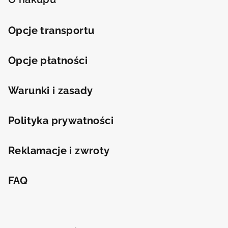
o
p
Odeslat
k
Opcje transportu
Powered by chaterimo
a
Opcje płatności
Warunki i zasady
Polityka prywatności
Reklamacje i zwroty
FAQ