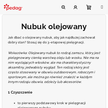
Przejść
do
Asistent Pedag
treści
Koszyk
Szukaj
Zaloguj
Nubuk olejowany
się
Jak dbać o olejowany nubuk, aby jak najdłużej zachował
dobry stan? Stosuj się do 3-etapowej pielęgnacji.
Wskazówka: Olejowany nubuk to rodzaj zamszu, który jest
pielęgnowany cienką warstwą oleju lub wosku. Nie ma na
nim wystających włosków, ale ma charakterystyczny
aksamitny, jedwabisty wygląd. Ten rodzaj skóry jest
często stosowany w obuwiu outdoorowym, roboczym i
sportowym, ale można go również znaleźć w każdym
innym rodzaju obuwia, odzieży lub akcesoriów.
1 Czyszczenie
to pierwszy podstawowy krok w pielęgnacji
olejowanego nubuku