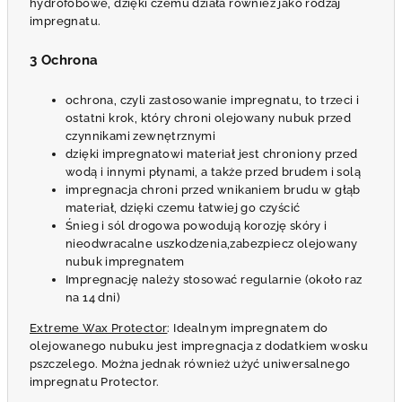
hydrofobowe, dzięki czemu działa również jako rodzaj
impregnatu.
3 Ochrona
ochrona, czyli zastosowanie impregnatu, to trzeci i
ostatni krok, który chroni olejowany nubuk przed
czynnikami zewnętrznymi
dzięki impregnatowi materiał jest chroniony przed
wodą i innymi płynami, a także przed brudem i solą
impregnacja chroni przed wnikaniem brudu w głąb
materiał, dzięki czemu łatwiej go czyścić
Śnieg i sól drogowa powodują korozję skóry i
nieodwracalne uszkodzenia,
zabezpiecz olejowany
nubuk impregnatem
Impregnację należy stosować regularnie (około raz
na 14 dni)
Extreme Wax Protector
: Idealnym impregnatem do
olejowanego nubuku jest impregnacja z dodatkiem wosku
pszczelego. Można jednak również użyć uniwersalnego
impregnatu Protector.