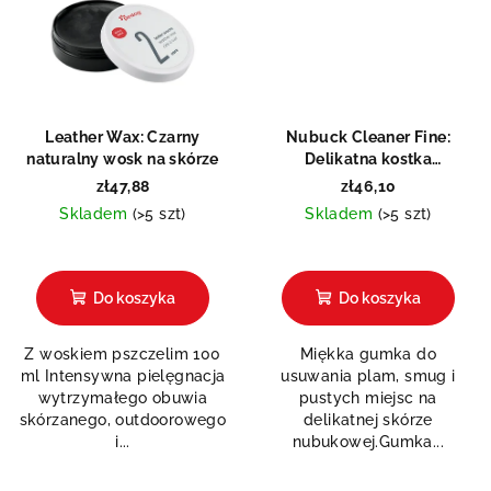
Leather Wax: Czarny
Nubuck Cleaner Fine:
naturalny wosk na skórze
Delikatna kostka
czyszcząca do zamszu
zł47,88
zł46,10
Skladem
(>5 szt)
Skladem
(>5 szt)
Średnia
ocena
produktu
Do koszyka
Do koszyka
wynosi
5,0
Z woskiem pszczelim 100
Miękka gumka do
na
ml Intensywna pielęgnacja
usuwania plam, smug i
5
wytrzymałego obuwia
pustych miejsc na
gwiazdek.
skórzanego, outdoorowego
delikatnej skórze
i...
nubukowej.Gumka...