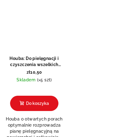
Houba: Do pielęgnacji i
czyszczenia wszelkich
materiałów
zł10,50
Skladem
(>5 szt)
Do koszyka
Houba o otwartych porach
optymalnie rozprowadza
pianę pielęgnacyjną na