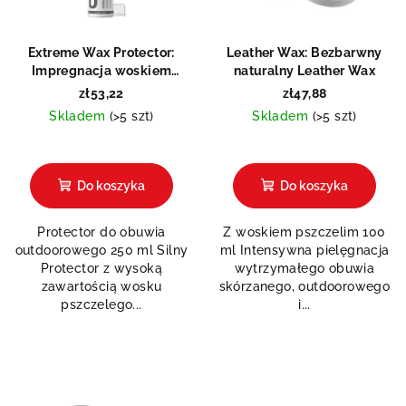
d
p
u
r
k
Extreme Wax Protector:
Leather Wax: Bezbarwny
o
Impregnacja woskiem
naturalny Leather Wax
t
pszczelim
d
zł53,22
zł47,88
ó
Skladem
(>5 szt)
Skladem
(>5 szt)
u
w
k
Średnia
ocena
t
produktu
Do koszyka
Do koszyka
ó
wynosi
0,0
w
Protector do obuwia
Z woskiem pszczelim 100
na
outdoorowego 250 ml Silny
ml Intensywna pielęgnacja
5
Protector z wysoką
wytrzymałego obuwia
gwiazdek.
zawartością wosku
skórzanego, outdoorowego
pszczelego...
i...