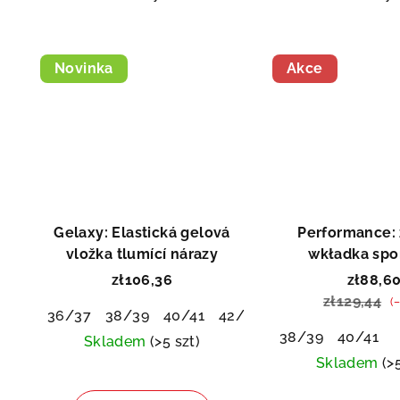
w
Novinka
Akce
Dopr
Gelaxy: Elastická gelová
Performance:
vložka tlumící nárazy
wkładka spo
zł106,36
zł88,6
zł129,44
(
36/37
38/39
40/41
42/43
44/45
46/48
38/39
40/41
Skladem
(>5 szt)
Skladem
(>
Średnia
ocena