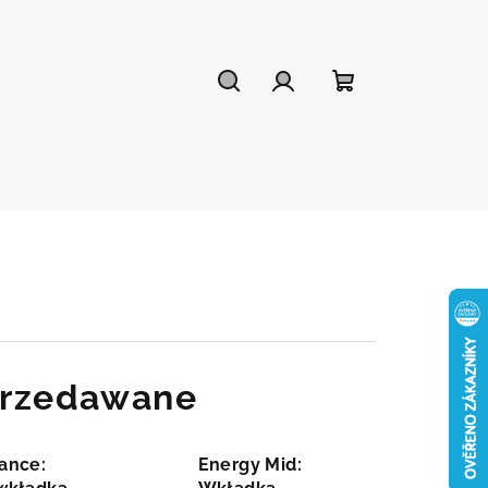
Szukaj
Zaloguj
Koszyk
się
przedawane
ance:
Energy Mid: