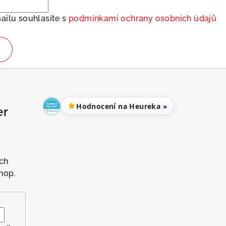
ailu souhlasíte s
podmínkami ochrany osobních údajů
Hodnocení na Heureka »
er
ch
hop.