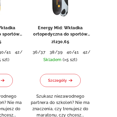
Wkładka
Energy Mid: Wkładka
o sportów
ortopedyczna do sportów
iowych
wytrzymałościowych
5
zł230,65
tent Pedag
40/41
42/43
44/45
36/37
46/48
38/39
40/41
42/43
44/45
5 szt)
Skladem
(>5 szt)
Średnia
ocena
Szczegóły
produktu
wynosi
0,0
wodnego
Szukasz niezawodnego
na
leń? Nie ma
partnera do szkoleń? Nie ma
5
enujesz do
znaczenia, czy trenujesz do
gwiazdek.
hcesz...
maratonu, czy chcesz...