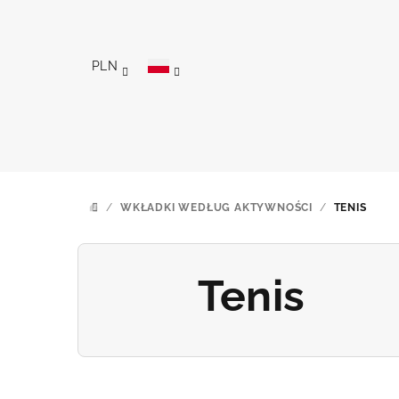
Przejść
do
treści
PLN
/
WKŁADKI WEDŁUG AKTYWNOŚCI
/
TENIS
HOME
Tenis