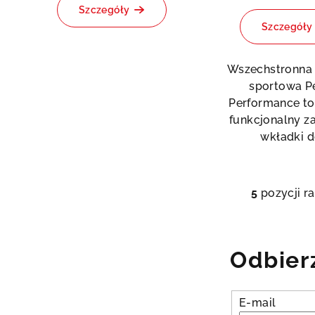
Szczegóły
produktu
Szczegóły
wynosi
0,0
na
Wszechstronna
5
sportowa P
gwiazdek.
Performance t
funkcjonalny z
wkładki do
5
pozycji r
K
o
n
Odbier
t
r
o
E-mail