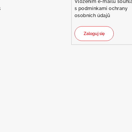
Vložením e-mailu souhla
s
s
podmínkami ochrany
osobních údajů
Zaloguj się