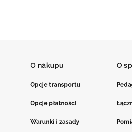
S
t
O nákupu
O sp
o
p
Opcje transportu
Peda
k
a
Opcje płatności
Łącz
Warunki i zasady
Pomi