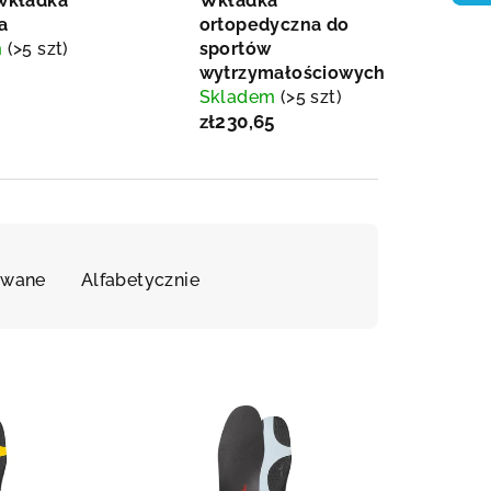
wkładka
Wkładka
a
ortopedyczna do
m
(>5 szt)
sportów
wytrzymałościowych
Skladem
(>5 szt)
zł230,65
awane
Alfabetycznie