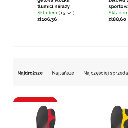
gelová vložka
żelowa 
tlumící nárazy
sportow
Skladem
(>5 szt)
Sklade
zł106,36
zł88,60
S
Najdroższe
Najtańsze
Najczęściej sprzed
o
r
t
L
Otworzyć filtr
o
i
w
s