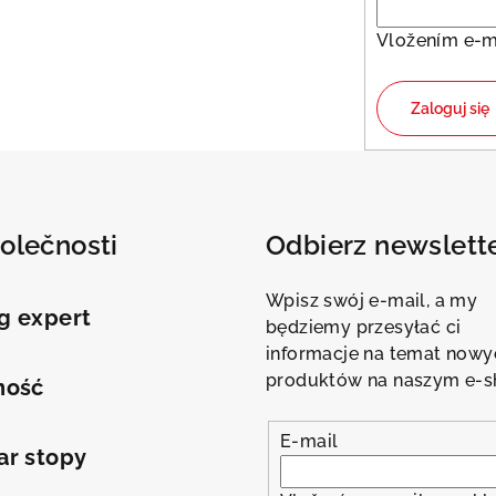
l
k
Vložením e-m
i
l
Zaloguj się
i
s
t
y
olečnosti
Odbierz newslett
Wpisz swój e-mail, a my
g expert
będziemy przesyłać ci
informacje na temat nowy
produktów na naszym e-s
ność
E-mail
ar stopy