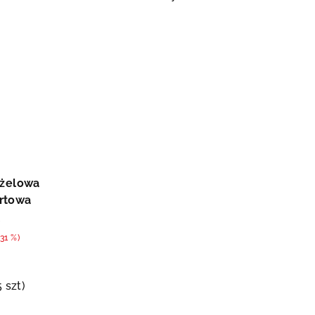
odej
 żelowa
rtowa
0
–31 %)
5 szt)