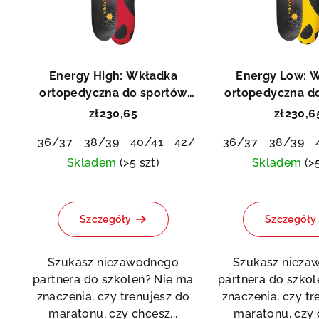
a
t
n
a
i
p
Energy High: Wkładka
Energy Low: 
e
r
ortopedyczna do sportów
ortopedyczna d
p
wytrzymałościowych
wytrzymałośc
zł230,65
zł230,6
o
r
Asis
36/37
38/39
40/41
42/43
44/45
36/37
46/48
38/39
d
o
Skladem
(>5 szt)
Skladem
(>
u
d
k
u
Szczegóły
Szczegóły
t
k
ó
Szukasz niezawodnego
Szukasz nieza
t
partnera do szkoleń? Nie ma
partnera do szko
w
znaczenia, czy trenujesz do
znaczenia, czy tr
ó
maratonu, czy chcesz...
maratonu, czy c