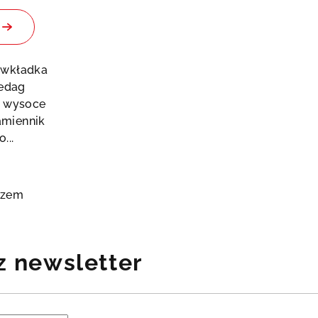
 wkładka
edag
o wysoce
amiennik
...
azem
z newsletter