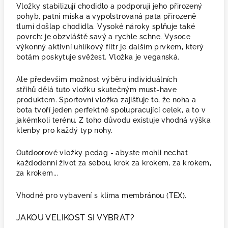
Vložky stabilizují chodidlo a podporují jeho přirozený
pohyb, patní miska a vypolstrovaná pata přirozeně
tlumí došlap chodidla. Vysoké nároky splňuje také
povrch: je obzvláště savý a rychle schne. Vysoce
výkonný aktivní uhlíkový filtr je dalším prvkem, který
botám poskytuje svěžest. Vložka je veganská.
Ale především možnost výběru individuálních
střihů dělá tuto vložku skutečným must-have
produktem. Sportovní vložka zajišťuje to, že noha a
bota tvoří jeden perfektně spolupracující celek, a to v
jakémkoli terénu. Z toho důvodu existuje vhodná výška
klenby pro každý typ nohy.
Outdoorové vložky pedag - abyste mohli nechat
každodenní život za sebou, krok za krokem, za krokem,
za krokem...
Vhodné pro vybavení s klima membránou (TEX).
JAKOU VELIKOST SI VYBRAT?