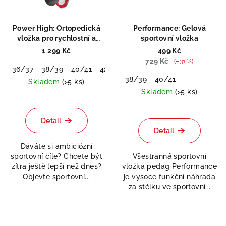
Power High: Ortopedická
Performance: Gelová
vložka pro rychlostní a
sportovní vložka
silové sporty
1 299 Kč
499 Kč
729 Kč
(–31 %)
36/37
38/39
40/41
42/43
44/45
46/48
38/39
40/41
Skladem
(>5 ks)
Skladem
(>5 ks)
Průměrné
hodnocení
produktu
Detail
je
Detail
5,0
Dáváte si ambiciózní
z
sportovní cíle? Chcete být
Všestranná sportovní
5
zítra ještě lepší než dnes?
vložka pedag Performance
hvězdiček.
Objevte sportovní...
je vysoce funkční náhrada
za stélku ve sportovní...