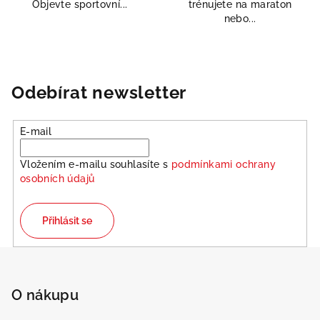
Objevte sportovní...
trénujete na maraton
nebo...
Odebírat newsletter
E-mail
Vložením e-mailu souhlasíte s
podmínkami ochrany
osobních údajů
Přihlásit se
Z
á
p
O nákupu
a