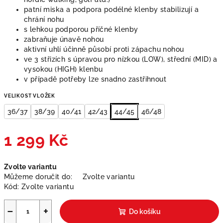
patní miska a podpora podélné klenby stabilizují a
chrání nohu
s lehkou podporou příčné klenby
zabraňuje únavě nohou
aktivní uhlí účinně působí proti zápachu nohou
ve 3 střizích s úpravou pro nízkou (LOW), střední (MID) a
vysokou (HIGH) klenbu
v případě potřeby lze snadno zastřihnout
VELIKOST VLOŽEK
36/37
38/39
40/41
42/43
44/45
46/48
1 299 Kč
Měrná
Zvolte variantu
cena:
Můžeme doručit do:
Zvolte variantu
Kód:
Zvolte variantu
−
+
Do košíku