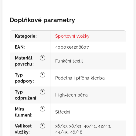
Doplňkové parametry
Kategorie
:
Sportovní vložky
EAN
:
4000354298807
?
Materiál
Funkční textil
povrchu
:
?
Typ
Podélná i příčná klenba
podpory
:
?
Typ
High-tech pěna
odpružení
:
?
Míra
Střední
tlumení
:
?
Velikost
36/37, 38/39, 40/41, 42/43,
vložky
:
44/45, 46/48