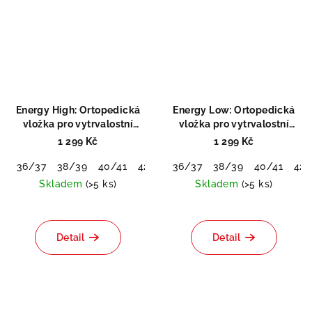
Energy High: Ortopedická
Energy Low: Ortopedická
vložka pro vytrvalostní
vložka pro vytrvalostní
sporty
sporty
1 299 Kč
1 299 Kč
36/37
38/39
40/41
42/43
36/37
44/45
38/39
46/48
40/41
42/
Skladem
(>5 ks)
Skladem
(>5 ks)
Detail
Detail