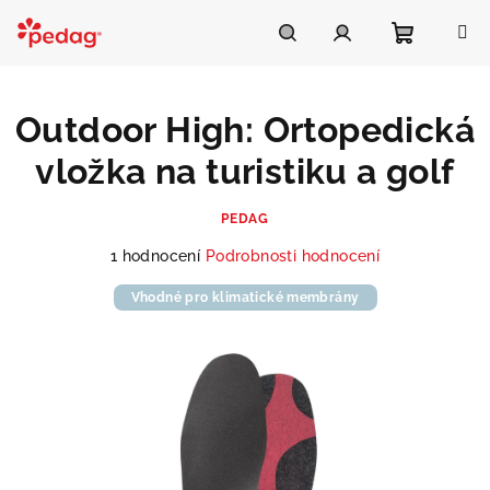
Přejít
na
Asistent Pedag
obsah
Nákupní
Hledat
Přihlášení
Outdoor High: Ortopedická
košík
vložka na turistiku a golf
PEDAG
Průměrné
1 hodnocení
Podrobnosti hodnocení
hodnocení
produktu
Vhodné pro klimatické membrány
je
5,0
z
5
hvězdiček.