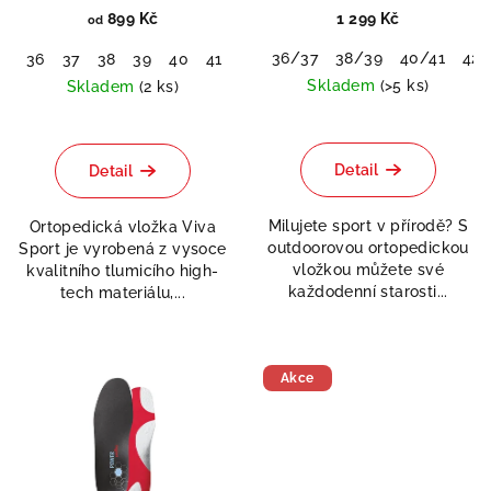
nárazy
899 Kč
1 299 Kč
od
36/37
38/39
40/41
42/
36
37
38
39
40
41
42
43
44
45
46
48
51
Skladem
(>5 ks)
Skladem
(2 ks)
Průměrné
hodnocení
produktu
Detail
Detail
je
5,0
Milujete sport v přírodě? S
Ortopedická vložka Viva
z
outdoorovou ortopedickou
Sport je vyrobená z vysoce
5
vložkou můžete své
kvalitního tlumicího high-
hvězdiček.
každodenní starosti...
tech materiálu,...
Akce
Doprodej