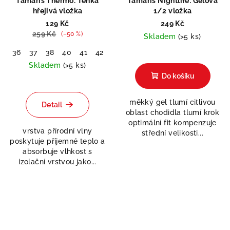
Tamaris Thermo: Tenká
Tamaris Nightlife: Gelová
hřejivá vložka
1/2 vložka
129 Kč
249 Kč
259 Kč
(–50 %)
Skladem
(>5 ks)
36
37
38
40
41
42
Skladem
(>5 ks)
Do košíku
měkký gel tlumí citlivou
Detail
oblast chodidla tlumí krok
optimální fit kompenzuje
vrstva přírodní vlny
střední velikosti...
poskytuje příjemné teplo a
absorbuje vlhkost s
izolační vrstvou jako...