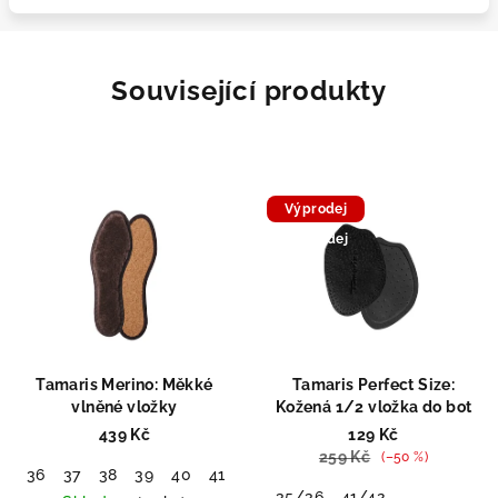
Související produkty
Výprodej
Doprodej
Tamaris Merino: Měkké
Tamaris Perfect Size:
vlněné vložky
Kožená 1/2 vložka do bot
439 Kč
129 Kč
259 Kč
(–50 %)
36
37
38
39
40
41
42
35/36
41/42