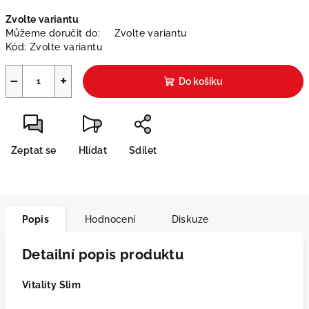
Měrná
Zvolte variantu
cena:
Můžeme doručit do:
Zvolte variantu
Kód:
Zvolte variantu
−
+
Do košíku
Zeptat se
Hlídat
Sdílet
Popis
Hodnocení
Diskuze
Detailní popis produktu
Vitality Slim