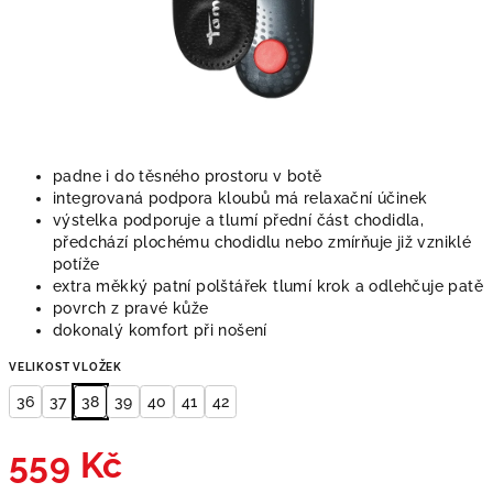
padne i do těsného prostoru v botě
integrovaná podpora kloubů má relaxační účinek
výstelka podporuje a tlumí přední část chodidla,
předchází plochému chodidlu nebo zmírňuje již vzniklé
potíže
extra měkký patní polštářek tlumí krok a odlehčuje patě
povrch z pravé kůže
dokonalý komfort při nošení
VELIKOST VLOŽEK
36
37
38
39
40
41
42
559 Kč