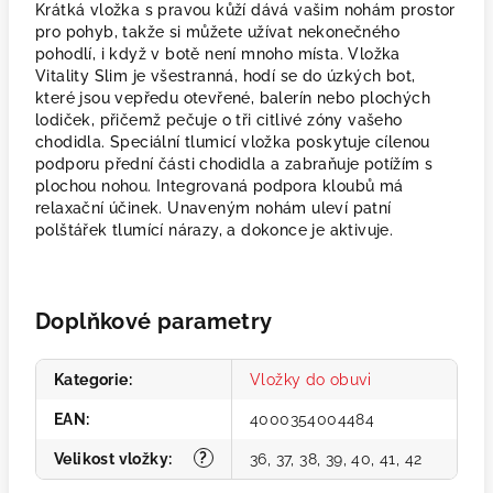
Krátká vložka s pravou kůží dává vašim nohám prostor
pro pohyb, takže si můžete užívat nekonečného
pohodlí, i když v botě není mnoho místa. Vložka
Vitality Slim je všestranná, hodí se do úzkých bot,
které jsou vepředu otevřené, balerín nebo plochých
lodiček, přičemž pečuje o tři citlivé zóny vašeho
chodidla. Speciální tlumicí vložka poskytuje cílenou
podporu přední části chodidla a zabraňuje potížím s
plochou nohou. Integrovaná podpora kloubů má
relaxační účinek. Unaveným nohám uleví patní
polštářek tlumící nárazy, a dokonce je aktivuje.
Doplňkové parametry
Kategorie
:
Vložky do obuvi
EAN
:
4000354004484
?
Velikost vložky
:
36, 37, 38, 39, 40, 41, 42