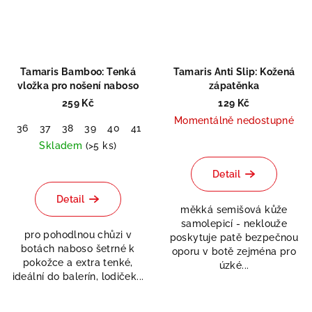
Tamaris Bamboo: Tenká
Tamaris Anti Slip: Kožená
vložka pro nošení naboso
zápatěnka
259 Kč
129 Kč
Momentálně nedostupné
36
37
38
39
40
41
42
Skladem
(>5 ks)
Detail
Detail
měkká semišová kůže
samolepicí - neklouže
pro pohodlnou chůzi v
poskytuje patě bezpečnou
botách naboso šetrné k
oporu v botě zejména pro
pokožce a extra tenké,
úzké...
ideální do balerín, lodiček...