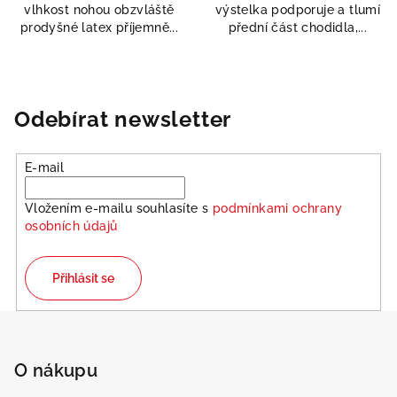
vlhkost nohou obzvláště
výstelka podporuje a tlumí
prodyšné latex příjemně...
přední část chodidla,...
Odebírat newsletter
E-mail
Vložením e-mailu souhlasíte s
podmínkami ochrany
osobních údajů
Přihlásit se
Z
á
Odeslat
p
O nákupu
a