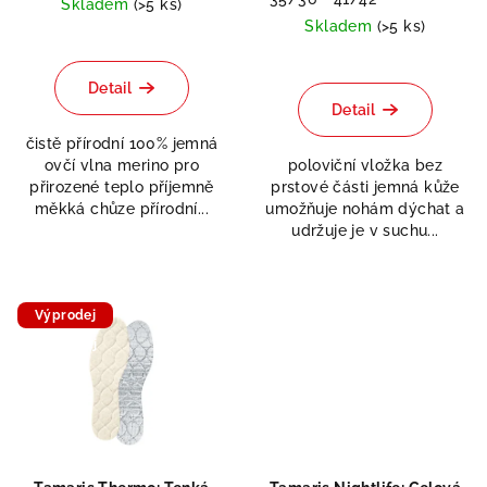
Skladem
(>5 ks)
Skladem
(>5 ks)
Detail
Detail
čistě přírodní 100% jemná
ovčí vlna merino pro
poloviční vložka bez
přirozené teplo příjemně
prstové části jemná kůže
měkká chůze přírodní...
umožňuje nohám dýchat a
udržuje je v suchu...
Výprodej
Doprodej