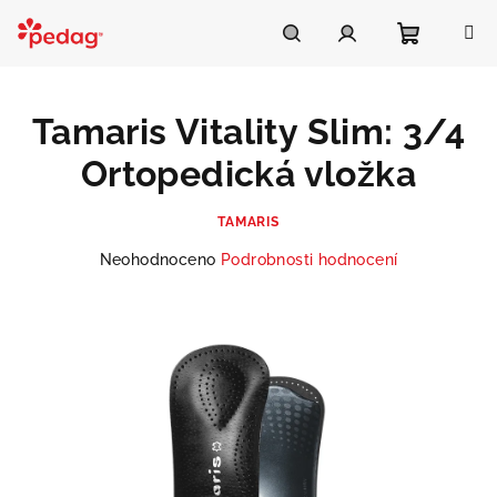
Přejít
na
Asistent Pedag
obsah
Nákupní
Hledat
Přihlášení
Tamaris Vitality Slim: 3/4
košík
Ortopedická vložka
TAMARIS
Průměrné
Neohodnoceno
Podrobnosti hodnocení
hodnocení
produktu
je
0,0
z
5
hvězdiček.