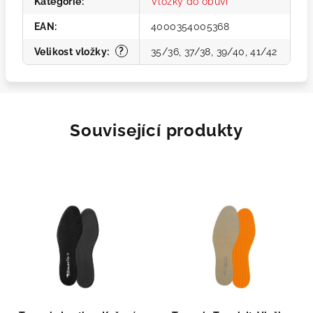
Kategorie
:
Vložky do obuvi
EAN
:
4000354005368
?
Velikost vložky
:
35/36, 37/38, 39/40, 41/42
Související produkty