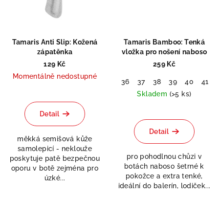
Tamaris Anti Slip: Kožená
Tamaris Bamboo: Tenká
zápatěnka
vložka pro nošení naboso
129 Kč
259 Kč
Momentálně nedostupné
36
37
38
39
40
41
Skladem
(>5 ks)
Detail
Detail
měkká semišová kůže
samolepicí - neklouže
pro pohodlnou chůzi v
poskytuje patě bezpečnou
botách naboso šetrné k
oporu v botě zejména pro
pokožce a extra tenké,
úzké...
ideální do balerín, lodiček...