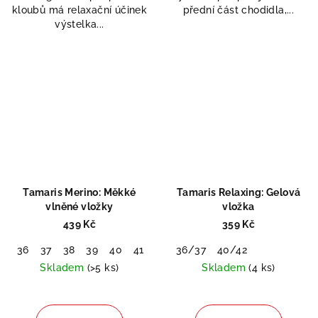
kloubů má relaxační účinek
přední část chodidla,...
výstelka...
Tamaris Merino: Měkké
Tamaris Relaxing: Gelová
vlněné vložky
vložka
439 Kč
359 Kč
36
37
38
39
40
41
42
36/37
40/42
Skladem
(>5 ks)
Skladem
(4 ks)