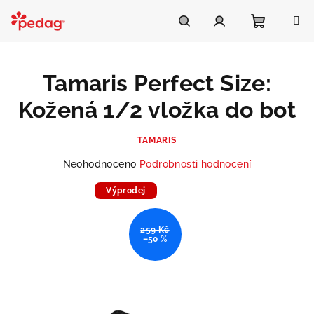
Přejít
na
Asistent Pedag
obsah
Nákupní
Hledat
Přihlášení
Tamaris Perfect Size:
košík
Kožená 1/2 vložka do bot
TAMARIS
Průměrné
Neohodnoceno
Podrobnosti hodnocení
hodnocení
produktu
Výprodej
Doprodej
je
0,0
259 Kč
z
–50 %
5
hvězdiček.