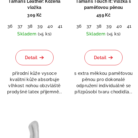
Tamaris Leather: Kožená
Tamaris Touch It: Vložka s
vložka
paměťovou pěnou
309 Kč
459 Kč
36
37
38
39
40
41
42
36
37
38
39
40
41
Skladem
(>5 ks)
Skladem
(>5 ks)
Detail
Detail
přírodní kůže vysoce
s extra měkkou paměťovou
kvalitní kůže absorbuje
pěnou pro dokonalé
vlhkost nohou obzvláště
odpružení individuálně se
prodyšné latex příjemně...
přizpůsobí tvaru chodidla...