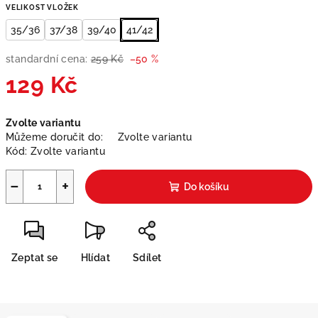
VELIKOST VLOŽEK
35/36
37/38
39/40
41/42
standardní cena:
259 Kč
–50 %
129 Kč
Měrná
Zvolte variantu
cena:
Můžeme doručit do:
Zvolte variantu
Kód:
Zvolte variantu
−
+
Do košíku
Zeptat se
Hlídat
Sdílet