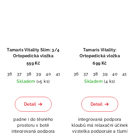
Tamaris Vitality Slim: 3/4
Tamaris Vitality:
Ortopedická vložka
Ortopedická vložka
559 Kč
699 Kč
36
37
38
39
40
41
42
36
37
38
39
40
41
Skladem
(>5 ks)
Skladem
(4 ks)
Detail
Detail
padne i do těsného
integrovaná podpora
prostoru v botě
kloubů má relaxační účinek
integrovaná podpora
výstelka podporuje a tlumí