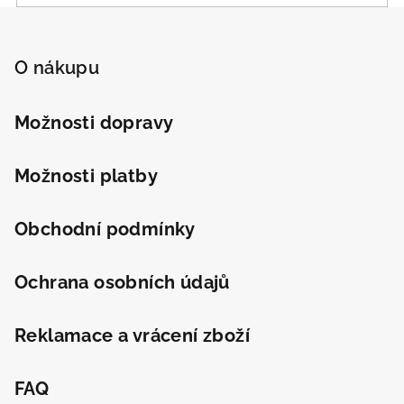
Z
Odeslat
á
p
O nákupu
Powered by chaterimo
a
t
Možnosti dopravy
í
Možnosti platby
Obchodní podmínky
Ochrana osobních údajů
Reklamace a vrácení zboží
FAQ