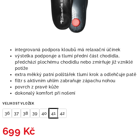
integrovaná podpora kloubů má relaxační účinek
výstelka podporuje a tlumí přední část chodidla,
předchází plochému chodidlu nebo zmírňuje již vzniklé
potíže
extra měkký patní polštářek tlumí krok a odlehčuje patě
filtr s aktivním uhlím zabraňuje zápachu nohou
povrch z pravé kůže
dokonalý komfort při nošení
VELIKOST VLOŽEK
36
37
38
39
40
41
42
699 Kč