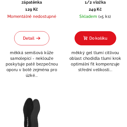
zápatěnka
1/2 vložka
129 Kč
249 Kč
Momentálně nedostupné
Skladem
(>5 ks)
Detail
Do košíku
měkká semišová kůže
měkký gel tlumí citlivou
samolepicí - neklouže
oblast chodidla tlumí krok
poskytuje patě bezpečnou
optimální fit kompenzuje
oporu v botě zejména pro
střední velikosti...
úzké...