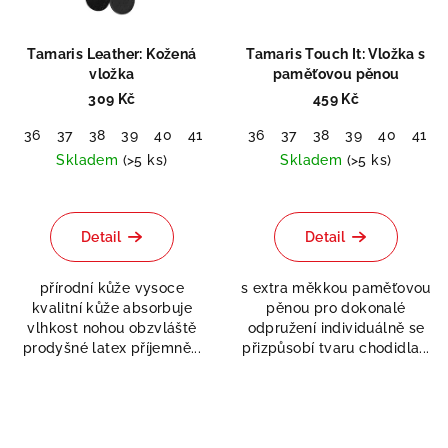
Tamaris Leather: Kožená
Tamaris Touch It: Vložka s
vložka
paměťovou pěnou
309 Kč
459 Kč
36
37
38
39
40
41
42
36
37
38
39
40
41
Skladem
(>5 ks)
Skladem
(>5 ks)
Detail
Detail
přírodní kůže vysoce
s extra měkkou paměťovou
kvalitní kůže absorbuje
pěnou pro dokonalé
vlhkost nohou obzvláště
odpružení individuálně se
prodyšné latex příjemně...
přizpůsobí tvaru chodidla...