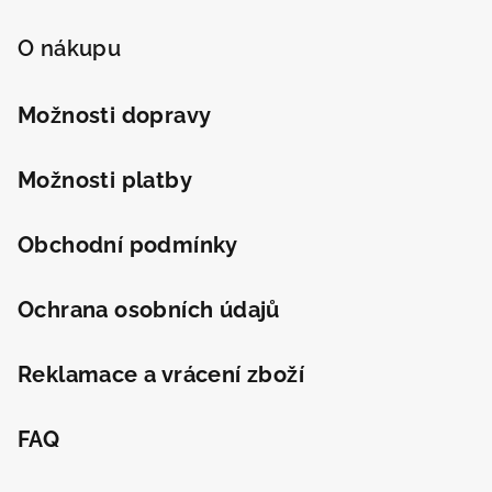
á
Odeslat
p
O nákupu
Powered by chaterimo
a
t
Možnosti dopravy
í
Možnosti platby
Obchodní podmínky
Ochrana osobních údajů
Reklamace a vrácení zboží
FAQ