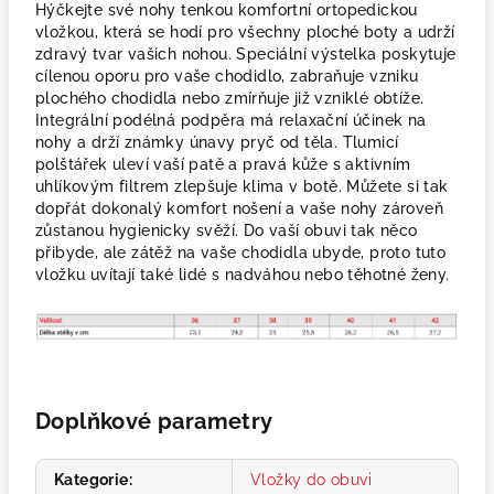
Hýčkejte své nohy tenkou komfortní ortopedickou
vložkou, která se hodí pro všechny ploché boty a udrží
zdravý tvar vašich nohou. Speciální výstelka poskytuje
cílenou oporu pro vaše chodidlo, zabraňuje vzniku
plochého chodidla nebo zmírňuje již vzniklé obtíže.
Integrální podélná podpěra má relaxační účinek na
nohy a drží známky únavy pryč od těla. Tlumicí
polštářek uleví vaší patě a pravá kůže s aktivním
uhlíkovým filtrem zlepšuje klima v botě. Můžete si tak
dopřát dokonalý komfort nošení a vaše nohy zároveň
zůstanou hygienicky svěží. Do vaší obuvi tak něco
přibyde, ale zátěž na vaše chodidla ubyde, proto tuto
vložku uvítají také lidé s nadváhou nebo těhotné ženy.
Doplňkové parametry
Kategorie
:
Vložky do obuvi