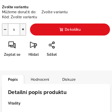
Měrná
Zvolte variantu
cena:
Můžeme doručit do:
Zvolte variantu
Kód:
Zvolte variantu
−
+
Do košíku
Zeptat se
Hlídat
Sdílet
Popis
Hodnocení
Diskuze
Detailní popis produktu
Vitality