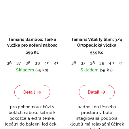
Tamaris Bamboo: Tenká
Tamaris Vitality Slim: 3/4
vložka pro nošení naboso
Ortopedická vložka
259 Kč
559 Kč
36
37
38
39
40
41
42
36
37
38
39
40
41
Skladem
(>5 ks)
Skladem
(>5 ks)
Detail
Detail
pro pohodlnou chůzi v
padne i do těsného
botách naboso šetrné k
prostoru v botě
pokožce a extra tenké,
integrovaná podpora
ideální do balerín, lodiček...
kloubů má relaxační účinek