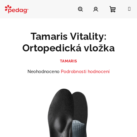
Přejít
na
Asistent Pedag
obsah
Nákupní
Hledat
Přihlášení
Tamaris Vitality:
košík
Ortopedická vložka
TAMARIS
Průměrné
Neohodnoceno
Podrobnosti hodnocení
hodnocení
produktu
je
0,0
z
5
hvězdiček.