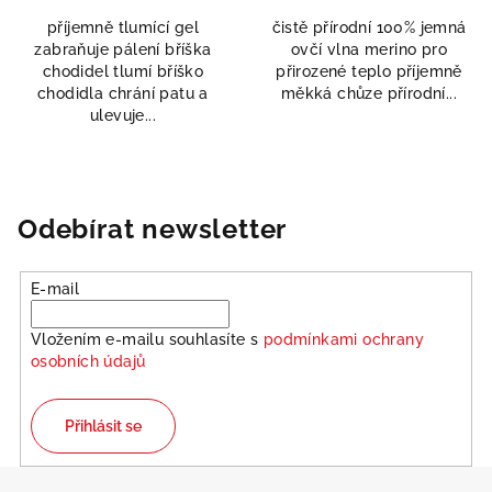
příjemně tlumící gel
čistě přírodní 100% jemná
zabraňuje pálení bříška
ovčí vlna merino pro
chodidel tlumí bříško
přirozené teplo příjemně
chodidla chrání patu a
měkká chůze přírodní...
ulevuje...
Odebírat newsletter
E-mail
Vložením e-mailu souhlasíte s
podmínkami ochrany
osobních údajů
Přihlásit se
Z