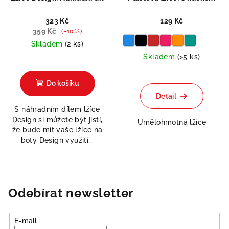
323 Kč
129 Kč
359 Kč
(–10 %)
Skladem
(2 ks)
Skladem
(>5 ks)
Průměrné
hodnocení
produktu
Do košíku
je
Detail
5,0
S náhradním dílem lžíce
z
Design si můžete být jistí,
5
Umělohmotná lžíce
že bude mít vaše lžíce na
hvězdiček.
boty Design využití...
Odebírat newsletter
E-mail