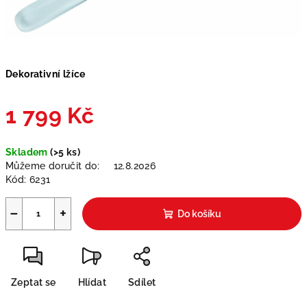
Dekorativní lžíce
1 799 Kč
Měrná
Skladem
(>5 ks)
cena:
Můžeme doručit do:
12.8.2026
Kód:
6231
−
+
Do košíku
Zeptat se
Hlídat
Sdílet