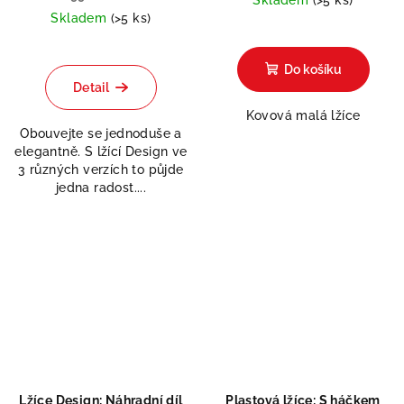
Skladem
(>5 ks)
Do košíku
Detail
Kovová malá lžíce
Obouvejte se jednoduše a
elegantně. S lžící Design ve
3 různých verzích to půjde
jedna radost....
Lžíce Design: Náhradní díl
Plastová lžíce: S háčkem