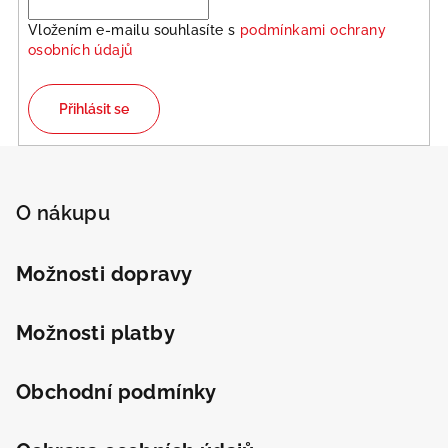
Vložením e-mailu souhlasíte s
podmínkami ochrany
osobních údajů
Přihlásit se
Z
á
p
O nákupu
a
t
Možnosti dopravy
í
Možnosti platby
Obchodní podmínky
Odeslat
Powered by chaterimo