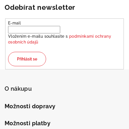
Odebírat newsletter
E-mail
Vložením e-mailu souhlasíte s
podmínkami ochrany
osobních údajů
Odeslat
Přihlásit se
Powered by chaterimo
Z
á
p
O nákupu
a
t
Možnosti dopravy
í
Možnosti platby