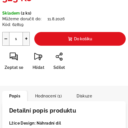
Měrná
Skladem
(2 ks)
cena:
Můžeme doručit do:
11.8.2026
Kód:
62819
−
+
Do košíku
Zeptat se
Hlídat
Sdílet
Popis
Hodnocení (1)
Diskuze
Detailní popis produktu
Lžíce Design: Náhradní díl