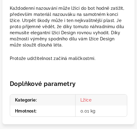
Každodenní nazouvání může lžíci do bot hodně zatížit,
především materiál nazouváku na samotném konci
lžíce. Utrpět škody může i ten nejkvalitnější plast. Je
proto příjemné vědět, že díky tomuto náhradnímu dílu
nemusíte elegantní lžíci Design rovnou vyhodit. Díky
možnosti výměny spodního dílu vám lžíce Design
může sloužit dlouhá léta.
Protože udržitelnost začíná maličkostmi.
Doplňkové parametry
Kategorie
:
Lžíce
Hmotnost
:
0.01 kg