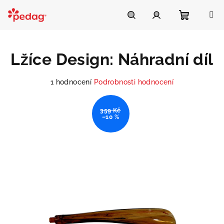
Přejít
na
Asistent Pedag
obsah
Nákupní
Hledat
Přihlášení
Lžíce Design: Náhradní díl
košík
Průměrné
1 hodnocení
Podrobnosti hodnocení
hodnocení
produktu
359 Kč
je
–10 %
5,0
z
5
hvězdiček.