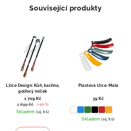
Související produkty
Lžíce Design: Kůň, kachna,
Plastová lžíce: Malá
golfový míček
1 709 Kč
39 Kč
1 899 Kč
(–10 %)
Skladem
(>5 ks)
Skladem
(>5 ks)