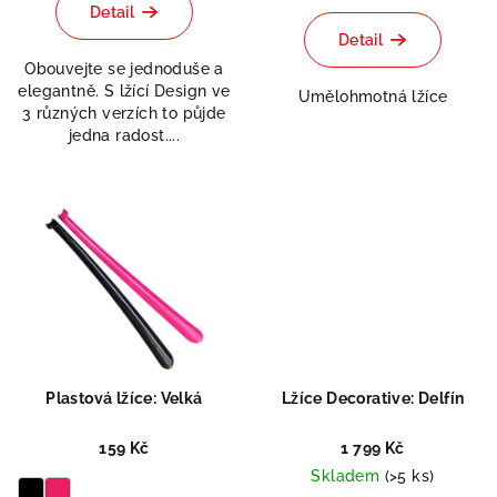
Detail
Detail
Obouvejte se jednoduše a
elegantně. S lžící Design ve
Umělohmotná lžíce
3 různých verzích to půjde
jedna radost....
Plastová lžíce: Velká
Lžíce Decorative: Delfín
159 Kč
1 799 Kč
Skladem
(>5 ks)