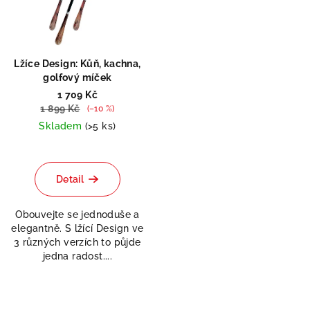
Lžíce Design: Kůň, kachna,
golfový míček
1 709 Kč
1 899 Kč
(–10 %)
Skladem
(>5 ks)
Detail
Obouvejte se jednoduše a
elegantně. S lžící Design ve
3 různých verzích to půjde
jedna radost....