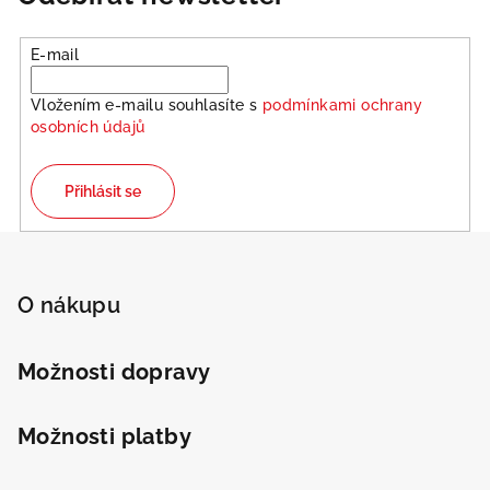
E-mail
Vložením e-mailu souhlasíte s
podmínkami ochrany
osobních údajů
Přihlásit se
Z
á
p
O nákupu
a
Odeslat
t
Možnosti dopravy
Powered by chaterimo
í
Možnosti platby