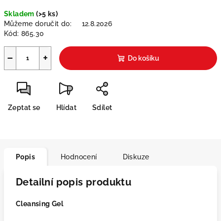
Měrná
Skladem
(>5 ks)
cena:
Můžeme doručit do:
12.8.2026
Kód:
865.30
−
+
Do košíku
Zeptat se
Hlídat
Sdílet
Popis
Hodnocení
Diskuze
Detailní popis produktu
Cleansing Gel