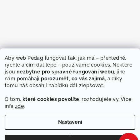
Aby web Pedag fungoval tak, jak má – přehledně,
rychle a čím dál lépe – používáme cookies. Některé
jsou
nezbytné pro správné fungování webu
, jiné
nám pomáhají
porozumět, co vás zajímá
, a díky
tomu náš obsah i nabídku dál zlepšovat.
O tom,
které cookies povolíte
, rozhodujete vy. Více
infa
zde
.
Sledovat na Instagramu
Nastavení
Copyright 2026
Pedag
. Všechna práva vyhrazena.
Upravit
nastavení cookies