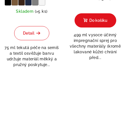
Průměrné
Skladem
(>5 ks)
hodnocení
produktu
Do košíku
je
5,0
Detail
499 ml vysoce účinný
z
impregnační sprej pro
5
všechny materiály (kromě
hvězdiček.
75 ml tekutá péče na semiš
lakované kůže) chrání
a textil osvěžuje barvu
před...
udržuje materiál měkký a
pružný poskytuje...