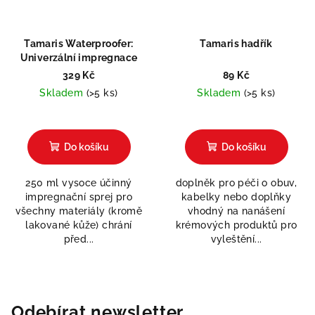
Tamaris Waterproofer:
Tamaris hadřík
Univerzální impregnace
329 Kč
89 Kč
Skladem
(>5 ks)
Skladem
(>5 ks)
Do košíku
Do košíku
250 ml vysoce účinný
doplněk pro péči o obuv,
impregnační sprej pro
kabelky nebo doplňky
všechny materiály (kromě
vhodný na nanášení
lakované kůže) chrání
krémových produktů pro
před...
vyleštění...
Odebírat newsletter