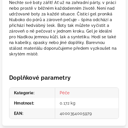
Nechte své boty zářit! Ať už na zahradní párty, v práci
nebo prostě v běžném každodenním životě. Není nad
udržované boty za každé situace. Čisticí gel proniká
hluboko do pórů a zároveň pečuje - špína odchází a
přichází hedvábný lesk. Boty tak můžete vyčistit a
zároveň o ně pečovat v jednom kroku. Gel je ideální
pro hladkou jemnou kůži, lak a syntetiku. Hodí se také
na kabelky, opasky nebo jiné doplňky. Barevnou
stálost materiálu doporučujeme předem vyzkoušet na
skrytém místě.
Doplňkové parametry
Kategorie
:
Péče
Hmotnost
:
0.172 kg
EAN
:
4000354005979