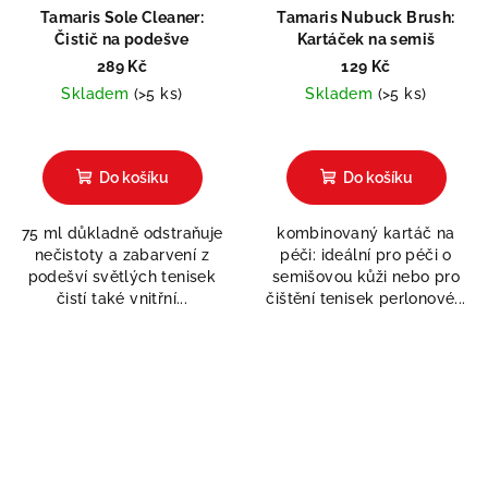
Tamaris Sole Cleaner:
Tamaris Nubuck Brush:
Čistič na podešve
Kartáček na semiš
289 Kč
129 Kč
Skladem
(>5 ks)
Skladem
(>5 ks)
Do košíku
Do košíku
75 ml důkladně odstraňuje
kombinovaný kartáč na
nečistoty a zabarvení z
péči: ideální pro péči o
podešví světlých tenisek
semišovou kůži nebo pro
čistí také vnitřní...
čištění tenisek perlonové...