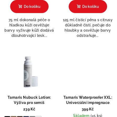
Do košíku
Do košíku
75 ml dokonalá péče o
125 ml čisticí pěna s citrusy
hladkou kůži osvěžuje
důkladně čistí, pečuje do
barvy vyživuje kůži dodává
hloubky a osvěžuje barvy
dlouhotrvající lesk...
odstraňuje...
Tamaris Nubuck Lotion:
Tamaris Waterproofer XXL:
Výživa pro semiš
Univerzální impregnace
239 Kč
399 Kč
Skladem
(>5 ks)