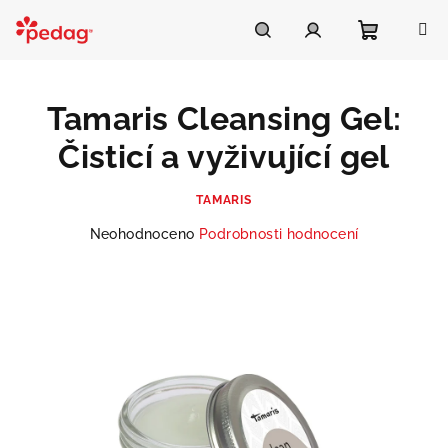
Přejít
na
Asistent Pedag
obsah
Nákupní
Hledat
Přihlášení
Tamaris Cleansing Gel:
košík
Čisticí a vyživující gel
TAMARIS
Průměrné
Neohodnoceno
Podrobnosti hodnocení
hodnocení
produktu
je
0,0
z
5
hvězdiček.