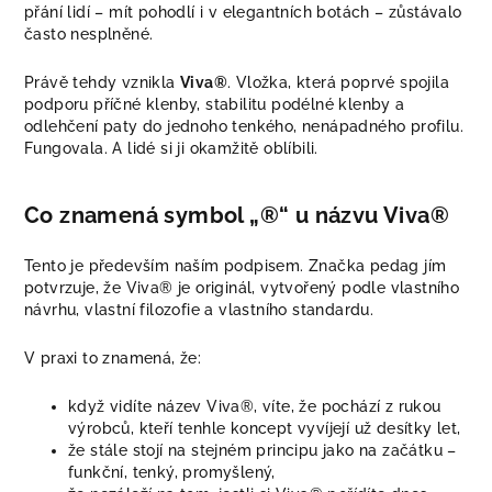
přání lidí – mít pohodlí i v elegantních botách – zůstávalo
často nesplněné.
Právě tehdy vznikla
Viva®
. Vložka, která poprvé spojila
podporu příčné klenby, stabilitu podélné klenby a
odlehčení paty do jednoho tenkého, nenápadného profilu.
Fungovala. A lidé si ji okamžitě oblíbili.
Co znamená symbol „®“ u názvu Viva®
Tento je především naším podpisem. Značka pedag jím
potvrzuje, že Viva® je originál, vytvořený podle vlastního
návrhu, vlastní filozofie a vlastního standardu.
V praxi to znamená, že:
když vidíte název Viva®, víte, že pochází z rukou
výrobců, kteří tenhle koncept vyvíjejí už desítky let,
že stále stojí na stejném principu jako na začátku –
funkční, tenký, promyšlený,