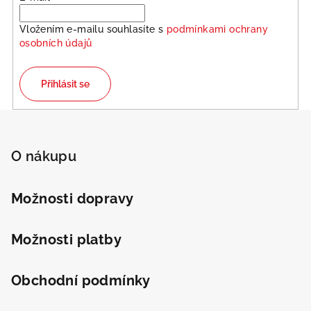
Vložením e-mailu souhlasíte s
podmínkami ochrany
osobních údajů
Přihlásit se
Z
á
p
O nákupu
a
t
Možnosti dopravy
í
Možnosti platby
Obchodní podmínky