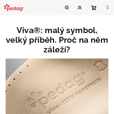
Přejít
na
Asistent Pedag
obsah
Nákupní
Hledat
Přihlášení
Viva®: malý symbol,
košík
velký příběh. Proč na něm
záleží?