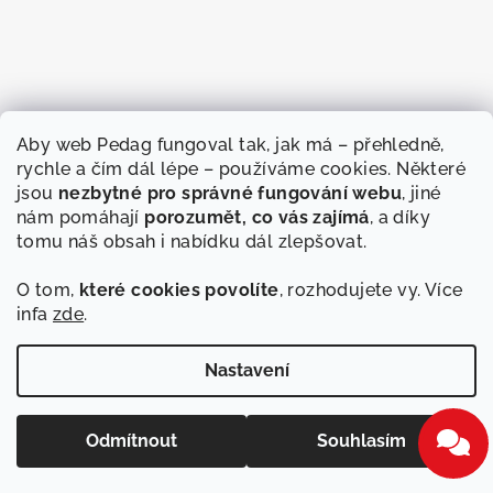
Aby web Pedag fungoval tak, jak má – přehledně,
rychle a čím dál lépe – používáme cookies. Některé
jsou
nezbytné pro správné fungování webu
, jiné
nám pomáhají
porozumět, co vás zajímá
, a díky
tomu náš obsah i nabídku dál zlepšovat.
O tom,
které cookies povolíte
, rozhodujete vy. Více
infa
zde
.
Sledovat na Instagramu
Nastavení
Copyright 2026
Pedag
. Všechna práva vyhrazena.
Upravit
nastavení cookies
Odmítnout
Souhlasím
Vytvořil Shoptet