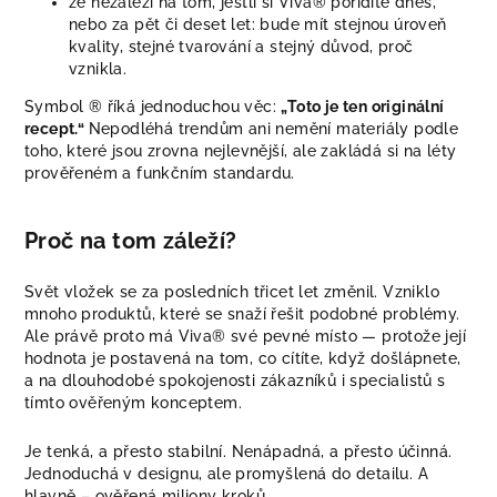
že nezáleží na tom, jestli si Viva® pořídíte dnes,
nebo za pět či deset let: bude mít stejnou úroveň
kvality, stejné tvarování a stejný důvod, proč
vznikla.
Symbol ® říká jednoduchou věc:
„Toto je ten originální
recept.“
Nepodléhá trendům ani nemění materiály podle
toho, které jsou zrovna nejlevnější, ale zakládá si na léty
prověřeném a funkčním standardu.
Proč na tom záleží?
Svět vložek se za posledních třicet let změnil. Vzniklo
mnoho produktů, které se snaží řešit podobné problémy.
Ale právě proto má Viva® své pevné místo — protože její
hodnota je postavená na tom, co cítíte, když došlápnete,
a na dlouhodobé spokojenosti zákazníků i specialistů s
tímto ověřeným konceptem.
Je tenká, a přesto stabilní. Nenápadná, a přesto účinná.
Jednoduchá v designu, ale promyšlená do detailu. A
hlavně – ověřená miliony kroků.