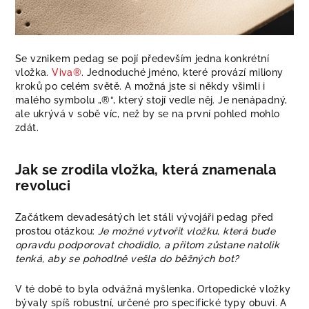
Se vznikem pedag se pojí především jedna konkrétní
vložka.
Viva®
. Jednoduché jméno, které provází miliony
kroků po celém světě. A možná jste si někdy všimli i
malého symbolu „®“, který stojí vedle něj. Je nenápadný,
ale ukrývá v sobě víc, než by se na první pohled mohlo
zdát.
Jak se zrodila vložka, která znamenala
revoluci
Začátkem devadesátých let stáli vývojáři pedag před
prostou otázkou:
Je možné vytvořit vložku, která bude
opravdu podporovat chodidlo, a přitom zůstane natolik
tenká, aby se pohodlně vešla do běžných bot?
V té době to byla odvážná myšlenka. Ortopedické vložky
bývaly spíš robustní, určené pro specifické typy obuvi. A