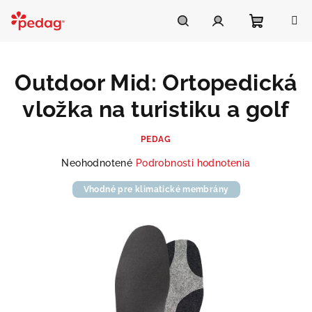
Prejsť
na
Asistent Pedag
obsah
Nákupn
Hľadať
Prihlásenie
Outdoor Mid: Ortopedická
košík
vložka na turistiku a golf
PEDAG
Priemerné
Neohodnotené
Podrobnosti hodnotenia
hodnotenie
produktu
Vhodné pre klimatické membrány
je
0,0
z
5
hviezdičiek.