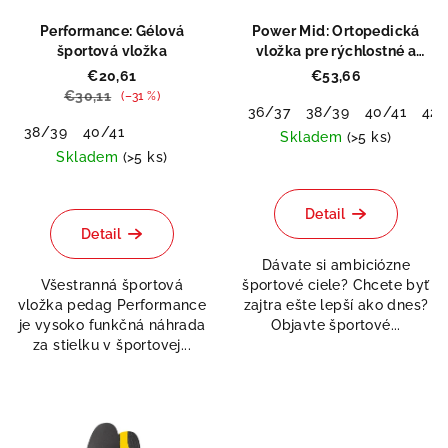
Performance: Gélová
Power Mid: Ortopedická
športová vložka
vložka pre rýchlostné a
silové športy
€20,61
€53,66
€30,11
(–31 %)
36/37
38/39
40/41
42/
38/39
40/41
Skladem
(>5 ks)
Skladem
(>5 ks)
Priemerné
hodnotenie
produktu
Detail
je
Detail
5,0
Dávate si ambiciózne
z
Všestranná športová
športové ciele? Chcete byť
5
vložka pedag Performance
zajtra ešte lepší ako dnes?
hviezdičiek.
je vysoko funkčná náhrada
Objavte športové...
za stielku v športovej...