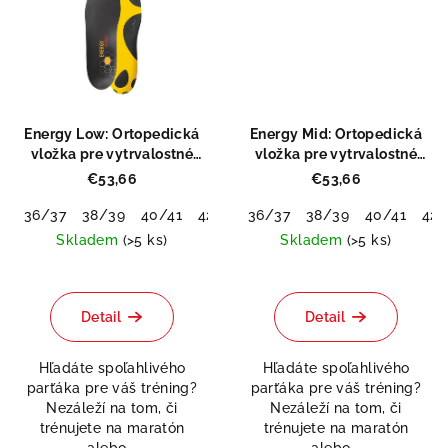
Energy Low: Ortopedická
Energy Mid: Ortopedická
vložka pre vytrvalostné
vložka pre vytrvalostné
športy
športy
€53,66
€53,66
36/37
38/39
40/41
42/43
36/37
44/45
38/39
46/48
40/41
42/
Skladem
(>5 ks)
Skladem
(>5 ks)
Priemerné
hodnotenie
produktu
Detail
Detail
je
0,0
Hľadáte spoľahlivého
Hľadáte spoľahlivého
z
parťáka pre váš tréning?
parťáka pre váš tréning?
5
Nezáleží na tom, či
Nezáleží na tom, či
hviezdičiek.
trénujete na maratón
trénujete na maratón
alebo...
alebo...