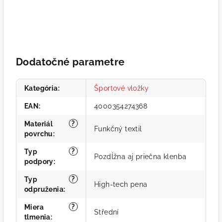
Dodatočné parametre
Kategória
:
Športové vložky
EAN
:
4000354274368
?
Materiál
Funkčný textil
povrchu
:
?
Typ
Pozdĺžna aj priečna klenba
podpory
:
?
Typ
High-tech pena
odpruženia
:
?
Miera
Střední
tlmenia
: