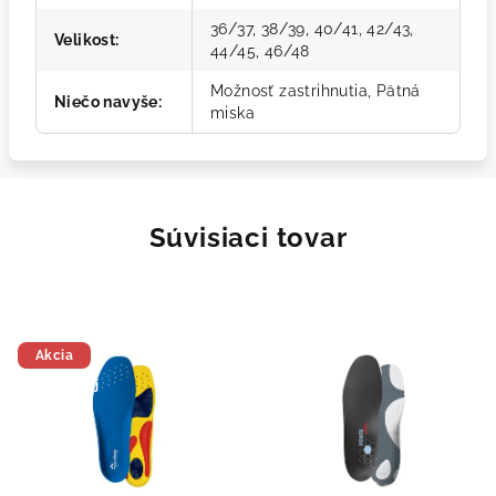
36/37, 38/39, 40/41, 42/43,
Velikost
:
44/45, 46/48
Možnosť zastrihnutia, Pätná
Niečo navyše
:
miska
Súvisiaci tovar
Akcia
Doprodej