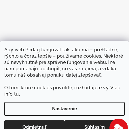
Aby web
Pedag fungoval
tak, ako má –
prehľadne,
rýchlo a
čoraz lepšie –
používame cookies.
Niektoré
sú nevyhnutné
pre správne
fungovanie webu, iné
nám
pomáhajú pochopiť, čo
vás zaujíma, a
vďaka
tomu náš
obsah aj ponuku
ďalej zlepšovať.
O
tom, ktoré cookies
povolíte, rozhodujete
vy. Viac
info
tu
.
Sledovať na Instagrame
Nastavenie
Copyright 2026
Pedag
. Všetky práva vyhradené.
Upraviť
nastavenie cookies
Odmietnuť
Súhlasím