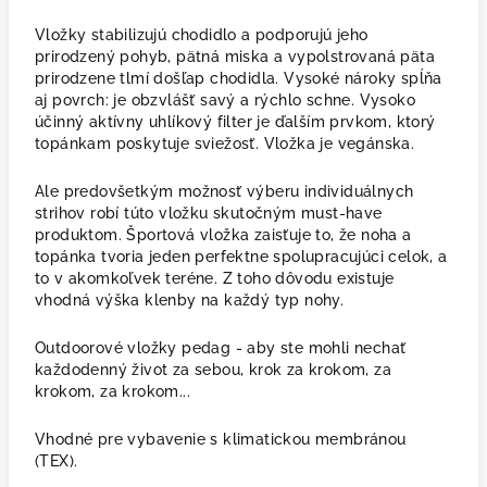
Vložky stabilizujú chodidlo a podporujú jeho
prirodzený pohyb, pätná miska a vypolstrovaná päta
prirodzene tlmí došľap chodidla. Vysoké nároky spĺňa
aj povrch: je obzvlášť savý a rýchlo schne. Vysoko
účinný aktívny uhlíkový filter je ďalším prvkom, ktorý
topánkam poskytuje sviežosť. Vložka je vegánska.
Ale predovšetkým možnosť výberu individuálnych
strihov robí túto vložku skutočným must-have
produktom. Športová vložka zaisťuje to, že noha a
topánka tvoria jeden perfektne spolupracujúci celok, a
to v akomkoľvek teréne. Z toho dôvodu existuje
vhodná výška klenby na každý typ nohy.
Outdoorové vložky pedag - aby ste mohli nechať
každodenný život za sebou, krok za krokom, za
krokom, za krokom...
Vhodné pre vybavenie s klimatickou membránou
(TEX).