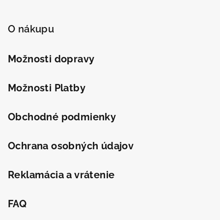
Z
á
p
O nákupu
ä
t
Možnosti dopravy
i
e
Možnosti Platby
Obchodné podmienky
Ochrana osobných údajov
Reklamácia a vrátenie
FAQ