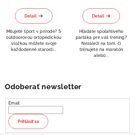
Priemerné
hodnotenie
produktu
Detail
Detail
je
5,0
Milujete šport v prírode? S
Hľadáte spoľahlivého
z
outdoorovou ortopedickou
parťáka pre váš tréning?
5
vložkou môžete svoje
Nezáleží na tom, či
hviezdičiek.
každodenné starosti...
trénujete na maratón
alebo...
Odoberať newsletter
Email
Prihlásiť sa