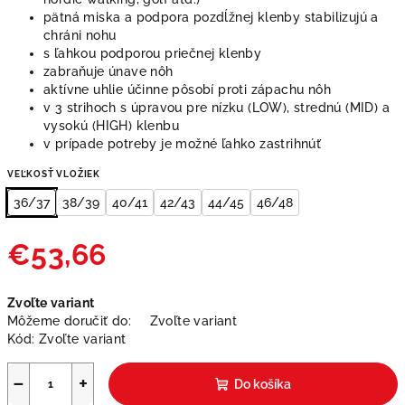
pätná miska a podpora pozdĺžnej klenby stabilizujú a
chráni nohu
s ľahkou podporou priečnej klenby
zabraňuje únave nôh
aktívne uhlie účinne pôsobí proti zápachu nôh
v 3 strihoch s úpravou pre nízku (LOW), strednú (MID) a
vysokú (HIGH) klenbu
v prípade potreby je možné ľahko zastrihnúť
VEĽKOSŤ VLOŽIEK
36/37
38/39
40/41
42/43
44/45
46/48
€53,66
Jednotková
Zvoľte variant
cena:
Môžeme doručiť do:
Zvoľte variant
Kód:
Zvoľte variant
−
+
Do košíka