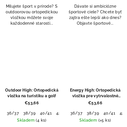
5,0
Milujete šport v prírode? S
Dávate si ambiciózne
z
outdoorovou ortopedickou
športové ciele? Chcete byť
5
vložkou môžete svoje
zajtra ešte lepší ako dnes?
hviezdičiek.
každodenné starosti...
Objavte športové...
Outdoor High: Ortopedická
Energy High: Ortopedická
vložka na turistiku a golf
vložka pre vytrvalostné
Odeslat
športy
€53,66
€53,66
Powered by chaterimo
36/37
38/39
40/41
42/43
36/37
44/45
38/39
46/48
40/41
42/
Skladem
(4 ks)
Skladem
(>5 ks)