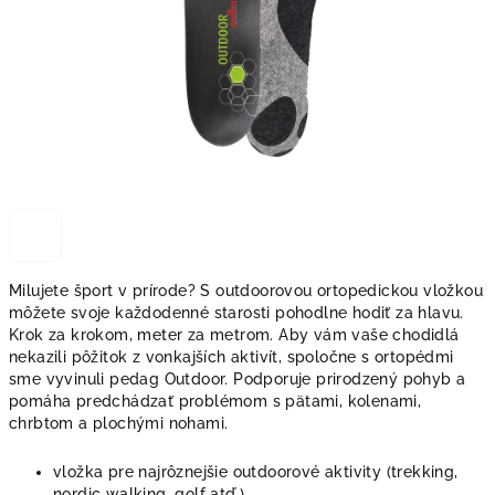
Milujete šport v prírode? S outdoorovou ortopedickou vložkou
môžete svoje každodenné starosti pohodlne hodiť za hlavu.
Krok za krokom, meter za metrom. Aby vám vaše chodidlá
nekazili pôžitok z vonkajších aktivít, spoločne s ortopédmi
sme vyvinuli pedag Outdoor. Podporuje prirodzený pohyb a
pomáha predchádzať problémom s pätami, kolenami,
chrbtom a plochými nohami.
vložka pre najrôznejšie outdoorové aktivity (trekking,
nordic walking, golf atď.)