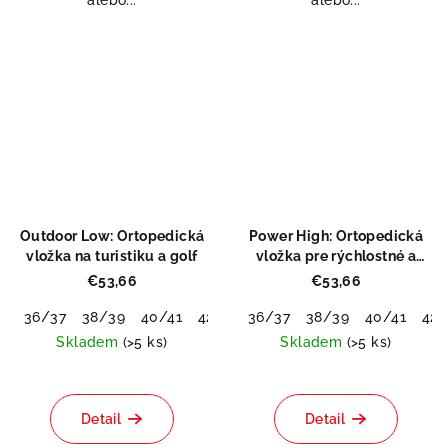
Outdoor Low: Ortopedická
Power High: Ortopedická
vložka na turistiku a golf
vložka pre rýchlostné a
silové športy
€53,66
€53,66
36/37
38/39
40/41
42/43
36/37
44/45
38/39
46/48
40/41
42/
Skladem
(>5 ks)
Skladem
(>5 ks)
Priemerné
hodnotenie
produktu
Detail
Detail
je