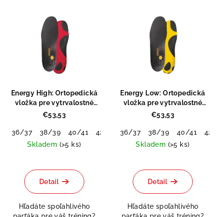
V
o
ý
d
p
u
i
k
s
t
p
o
r
v
Energy High: Ortopedická
Energy Low: Ortopedická
o
vložka pre vytrvalostné
vložka pre vytrvalostné
športy
športy
d
€53,53
€53,53
u
36/37
38/39
40/41
42/43
36/37
44/45
38/39
46/48
40/41
42/
k
Skladem
(>5 ks)
Skladem
(>5 ks)
t
o
Detail
Detail
v
Hľadáte spoľahlivého
Hľadáte spoľahlivého
parťáka pre váš tréning?
parťáka pre váš tréning?