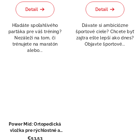
hodnotenie
hodnotenie
produktu
produktu
Detail
Detail
je
je
0,0
5,0
Hľadáte spoľahlivého
Dávate si ambiciózne
z
z
parťáka pre váš tréning?
športové ciele? Chcete byť
5
5
Nezáleží na tom, či
zajtra ešte lepší ako dnes?
hviezdičiek.
hviezdičiek.
trénujete na maratón
Objavte športové...
alebo...
Power Mid: Ortopedická
vložka pre rýchlostné a
silové športy
€53,53