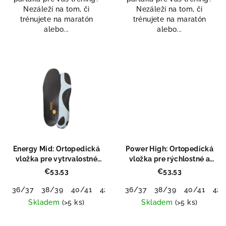
Nezáleží na tom, či
Nezáleží na tom, či
trénujete na maratón
trénujete na maratón
alebo...
alebo...
Energy Mid: Ortopedická
Power High: Ortopedická
vložka pre vytrvalostné
vložka pre rýchlostné a
športy
silové športy
€53,53
€53,53
36/37
38/39
40/41
42/43
36/37
44/45
38/39
46/48
40/41
42/
Skladem
(>5 ks)
Skladem
(>5 ks)
Priemerné
Priemerné