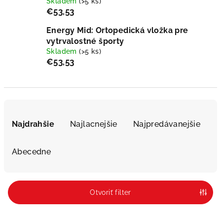
Skladem
(>5 ks)
€53,53
Energy Mid: Ortopedická vložka pre
vytrvalostné športy
Skladem
(>5 ks)
€53,53
R
a
Najdrahšie
Najlacnejšie
Najpredávanejšie
d
e
Abecedne
n
i
e
Otvoriť filter
p
r