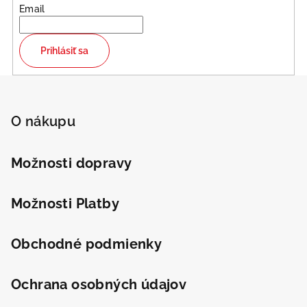
Email
c
i
e
Prihlásiť sa
p
r
Z
v
á
k
p
O nákupu
y
v
ä
ý
t
Možnosti dopravy
p
i
i
e
s
Možnosti Platby
u
Obchodné podmienky
Ochrana osobných údajov