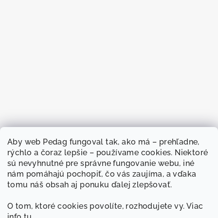
Aby web
Pedag fungoval
tak, ako má –
prehľadne,
rýchlo a
čoraz lepšie –
používame cookies.
Niektoré
sú nevyhnutné
pre správne
fungovanie webu, iné
nám
pomáhajú pochopiť, čo
vás zaujíma, a
vďaka
tomu náš
obsah aj ponuku
ďalej zlepšovať.
O
tom, ktoré cookies
povolíte, rozhodujete
vy. Viac
info
tu
.