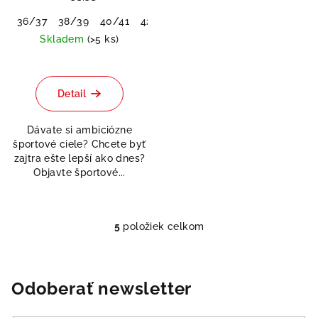
36/37
38/39
40/41
42/43
44/45
46/48
Skladem
(>5 ks)
Priemerné
hodnotenie
produktu
Detail
je
5,0
Dávate si ambiciózne
z
športové ciele? Chcete byť
5
zajtra ešte lepší ako dnes?
hviezdičiek.
Objavte športové...
5
položiek celkom
O
v
l
á
Odoberať newsletter
d
a