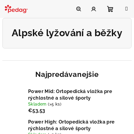
Prejsť
na
Asistent Pedag
obsah
Nákupn
Hľadať
Prihlásenie
Alpské lyžování a běžky
košík
Najpredávanejšie
Power Mid: Ortopedická vložka pre
rýchlostné a silové športy
Skladem
(>5 ks)
€53,53
Power High: Ortopedická vložka pre
rýchlostné a silové športy