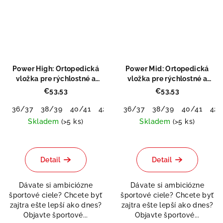
Power High: Ortopedická
Power Mid: Ortopedická
vložka pre rýchlostné a
vložka pre rýchlostné a
silové športy
silové športy
€53,53
€53,53
36/37
38/39
40/41
42/43
36/37
44/45
38/39
46/48
40/41
42/
Skladem
(>5 ks)
Skladem
(>5 ks)
Priemerné
Priemerné
hodnotenie
hodnotenie
produktu
produktu
Detail
Detail
je
je
5,0
5,0
Dávate si ambiciózne
Dávate si ambiciózne
z
z
športové ciele? Chcete byť
športové ciele? Chcete byť
5
5
zajtra ešte lepší ako dnes?
zajtra ešte lepší ako dnes?
hviezdičiek.
hviezdičiek.
Objavte športové...
Objavte športové...