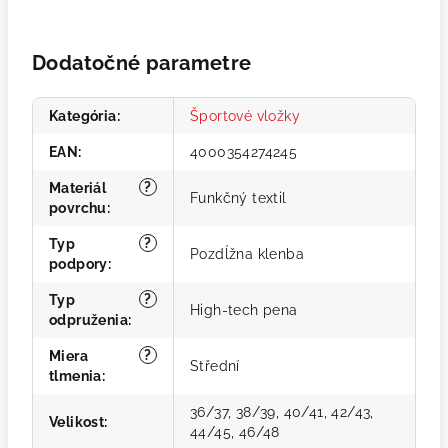
Dodatočné parametre
Kategória
:
Športové vložky
EAN
:
4000354274245
?
Materiál
Funkčný textil
povrchu
:
?
Typ
Pozdĺžna klenba
podpory
:
?
Typ
High-tech pena
odpruženia
:
?
Miera
Střední
tlmenia
:
36/37, 38/39, 40/41, 42/43,
Velikost
:
44/45, 46/48