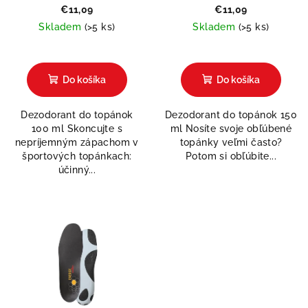
€11,09
€11,09
Skladem
(>5 ks)
Skladem
(>5 ks)
Priemerné
hodnotenie
produktu
Do košíka
Do košíka
je
5,0
Dezodorant do topánok
Dezodorant do topánok 150
z
100 ml Skoncujte s
ml Nosíte svoje obľúbené
5
nepríjemným zápachom v
topánky veľmi často?
hviezdičiek.
športových topánkach:
Potom si obľúbite...
účinný...