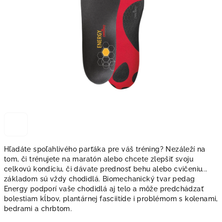
Hľadáte spoľahlivého parťáka pre váš tréning? Nezáleží na
tom, či trénujete na maratón alebo chcete zlepšiť svoju
celkovú kondíciu, či dávate prednosť behu alebo cvičeniu...
základom sú vždy chodidlá. Biomechanický tvar pedag
Energy podporí vaše chodidlá aj telo a môže predchádzať
bolestiam kĺbov, plantárnej fasciitíde i problémom s kolenami,
bedrami a chrbtom.