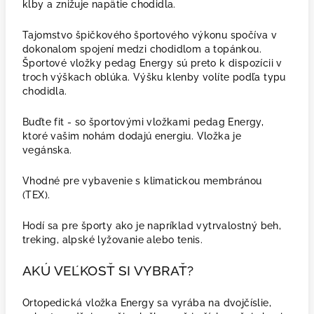
kĺby a znižuje napätie chodidla.
Tajomstvo špičkového športového výkonu spočíva v
dokonalom spojení medzi chodidlom a topánkou.
Športové vložky pedag Energy sú preto k dispozícii v
troch výškach oblúka. Výšku klenby volíte podľa typu
chodidla.
Buďte fit - so športovými vložkami pedag Energy,
ktoré vašim nohám dodajú energiu. Vložka je
vegánska.
Vhodné pre vybavenie s klimatickou membránou
(TEX).
Hodí sa pre športy ako je napríklad vytrvalostný beh,
treking, alpské lyžovanie alebo tenis.
AKÚ VEĽKOSŤ SI VYBRAŤ?
Ortopedická vložka Energy sa vyrába na dvojčíslie,