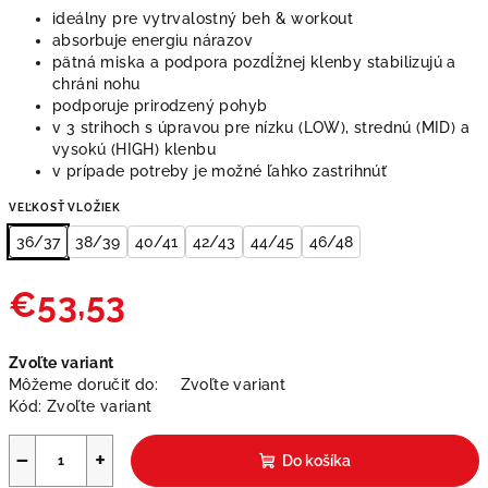
ideálny pre vytrvalostný beh & workout
absorbuje energiu nárazov
pätná miska a podpora pozdĺžnej klenby stabilizujú a
chráni nohu
podporuje prirodzený pohyb
v 3 strihoch s úpravou pre nízku (LOW), strednú (MID) a
vysokú (HIGH) klenbu
v prípade potreby je možné ľahko zastrihnúť
VEĽKOSŤ VLOŽIEK
36/37
38/39
40/41
42/43
44/45
46/48
€53,53
Jednotková
Zvoľte variant
cena:
Môžeme doručiť do:
Zvoľte variant
Kód:
Zvoľte variant
−
+
Do košíka