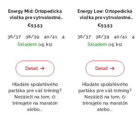
Energy Mid: Ortopedická
Energy Low: Ortopedická
vložka pre vytrvalostné
vložka pre vytrvalostné
športy
športy
€53,53
€53,53
36/37
38/39
40/41
42/43
36/37
44/45
38/39
46/48
40/41
42/
Skladem
(>5 ks)
Skladem
(>5 ks)
Priemerné
hodnotenie
produktu
Detail
Detail
je
0,0
Hľadáte spoľahlivého
Hľadáte spoľahlivého
z
parťáka pre váš tréning?
parťáka pre váš tréning?
5
Nezáleží na tom, či
Nezáleží na tom, či
hviezdičiek.
trénujete na maratón
trénujete na maratón
alebo...
alebo...