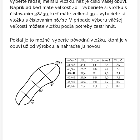
vyberte radšej menšiu vložku, než je číslo vašej obuvi.
Napríklad keď máte veľkosť 40 - vyberiete si vložku s
číslovaním 38/39, keď máte veľkosť 39 - vyberiete si
vložku s číslovaním 36/37. V prípade výberu väčšej
veľkosti môžete vložku podľa potreby zastrihnúť.
Pokiaľ je to možné, vyberte pôvodnú vložku, ktorá je v
obuvi už od výrobcu, a nahraďte ju novou.