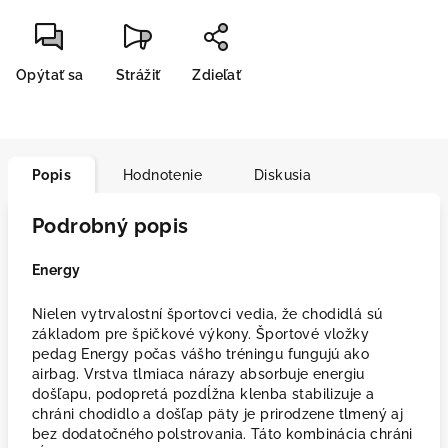
Opýtať sa
Strážiť
Zdieľať
Popis
Hodnotenie
Diskusia
Podrobný popis
Energy
Nielen vytrvalostní športovci vedia, že chodidlá sú
základom pre špičkové výkony. Športové vložky
pedag Energy počas vášho tréningu fungujú ako
airbag. Vrstva tlmiaca nárazy absorbuje energiu
došľapu, podopretá pozdĺžna klenba stabilizuje a
chráni chodidlo a došľap päty je prirodzene tlmený aj
bez dodatočného polstrovania. Táto kombinácia chráni