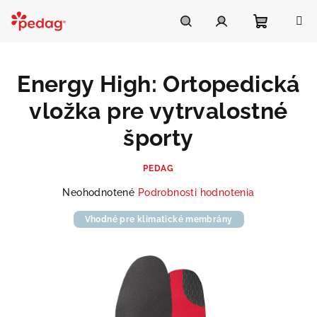
Prejsť
na
Asistent Pedag
obsah
Nákupn
Hľadať
Prihlásenie
Energy High: Ortopedická
košík
vložka pre vytrvalostné
športy
PEDAG
Priemerné
Neohodnotené
Podrobnosti hodnotenia
hodnotenie
produktu
Vhodné pre klimatické membrány
je
0,0
z
5
hviezdičiek.