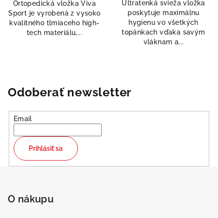
Ultratenká svieža vložka
Ortopedická vložka Viva
z
z
poskytuje maximálnu
Sport je vyrobená z vysoko
5
5
hygienu vo všetkých
kvalitného tlmiaceho high-
hviezdičiek.
hviezdičiek.
topánkach vďaka savým
tech materiálu,...
vláknam a...
Odoberať newsletter
Email
Prihlásiť sa
Z
á
p
O nákupu
ä