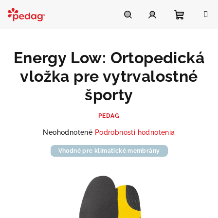
Prejsť
na
Asistent Pedag
obsah
Nákupn
Hľadať
Prihlásenie
Energy Low: Ortopedická
košík
vložka pre vytrvalostné
športy
PEDAG
Priemerné
Neohodnotené
Podrobnosti hodnotenia
hodnotenie
produktu
Vhodné pre klimatické membrány
je
0,0
z
5
hviezdičiek.