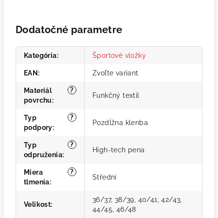
Dodatočné parametre
Kategória
:
Športové vložky
EAN
:
Zvoľte variant
?
Materiál
Funkčný textil
povrchu
:
?
Typ
Pozdĺžna klenba
podpory
:
?
Typ
High-tech pena
odpruženia
:
?
Miera
Střední
tlmenia
:
36/37, 38/39, 40/41, 42/43,
Velikost
:
44/45, 46/48