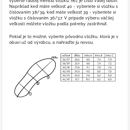
vyberte radšej menšiu vložku, než je číslo vašej obuvi.
Napríklad keď máte veľkosť 40 - vyberiete si vložku s
číslovaním 38/39, keď máte veľkosť 39 - vyberiete si
vložku s číslovaním 36/37. V prípade výberu väčšej
veľkosti môžete vložku podľa potreby zastrihnúť.
Pokiaľ je to možné, vyberte pôvodnú vložku, ktorá je v
obuvi už od výrobcu, a nahraďte ju novou.