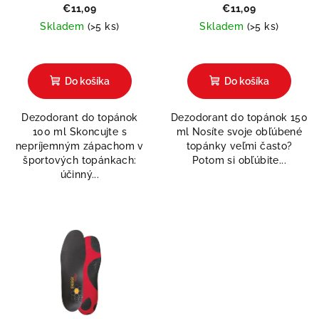
€11,09
€11,09
Skladem
(>5 ks)
Skladem
(>5 ks)
Priemerné
hodnotenie
produktu
Do košíka
Do košíka
je
5,0
Dezodorant do topánok
Dezodorant do topánok 150
z
100 ml Skoncujte s
ml Nosíte svoje obľúbené
5
nepríjemným zápachom v
topánky veľmi často?
hviezdičiek.
športových topánkach:
Potom si obľúbite...
účinný...