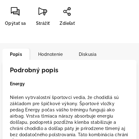
Opýtať sa
Strážiť
Zdieľať
Popis
Hodnotenie
Diskusia
Podrobný popis
Energy
Nielen vytrvalostní športovci vedia, že chodidlá sú
základom pre špičkové výkony. Športové vložky
pedag Energy počas vášho tréningu fungujú ako
airbag. Vrstva tlmiaca nárazy absorbuje energiu
došľapu, podopretá pozdĺžna klenba stabilizuje a
chráni chodidlo a došľap päty je prirodzene tlmený aj
bez dodatočného polstrovania. Táto kombinácia chráni