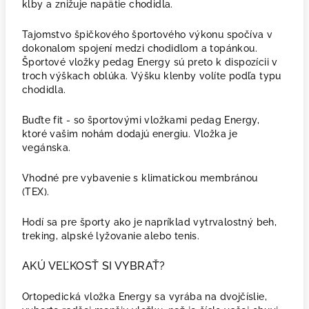
kĺby a znižuje napätie chodidla.
Tajomstvo špičkového športového výkonu spočíva v
dokonalom spojení medzi chodidlom a topánkou.
Športové vložky pedag Energy sú preto k dispozícii v
troch výškach oblúka. Výšku klenby volíte podľa typu
chodidla.
Buďte fit - so športovými vložkami pedag Energy,
ktoré vašim nohám dodajú energiu. Vložka je
vegánska.
Vhodné pre vybavenie s klimatickou membránou
(TEX).
Hodí sa pre športy ako je napríklad vytrvalostný beh,
treking, alpské lyžovanie alebo tenis.
AKÚ VEĽKOSŤ SI VYBRAŤ?
Ortopedická vložka Energy sa vyrába na dvojčíslie,