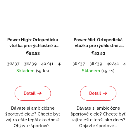
Power High: Ortopedická
Power Mid: Ortopedická
vložka pre rýchlostné a
vložka pre rýchlostné a
silové športy
silové športy
€53,53
€53,53
36/37
38/39
40/41
42/43
36/37
44/45
38/39
46/48
40/41
42/
Skladem
(>5 ks)
Skladem
(>5 ks)
Priemerné
Priemerné
hodnotenie
hodnotenie
produktu
produktu
Detail
Detail
je
je
5,0
5,0
Dávate si ambiciózne
Dávate si ambiciózne
z
z
športové ciele? Chcete byť
športové ciele? Chcete byť
5
5
zajtra ešte lepší ako dnes?
zajtra ešte lepší ako dnes?
hviezdičiek.
hviezdičiek.
Objavte športové...
Objavte športové...