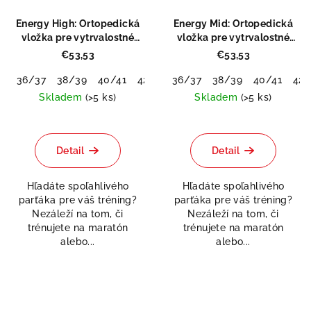
Energy High: Ortopedická
Energy Mid: Ortopedická
vložka pre vytrvalostné
vložka pre vytrvalostné
športy
športy
€53,53
€53,53
36/37
38/39
40/41
42/43
36/37
44/45
38/39
46/48
40/41
42/
Skladem
(>5 ks)
Skladem
(>5 ks)
Priemerné
hodnotenie
produktu
Detail
Detail
je
0,0
Hľadáte spoľahlivého
Hľadáte spoľahlivého
z
parťáka pre váš tréning?
parťáka pre váš tréning?
5
Nezáleží na tom, či
Nezáleží na tom, či
hviezdičiek.
trénujete na maratón
trénujete na maratón
alebo...
alebo...