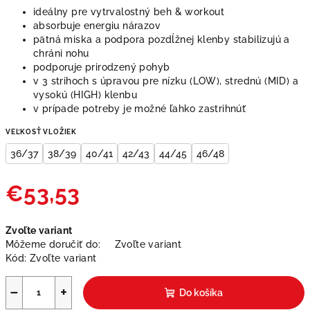
ideálny pre vytrvalostný beh & workout
absorbuje energiu nárazov
pätná miska a podpora pozdĺžnej klenby stabilizujú a
chráni nohu
podporuje prirodzený pohyb
v 3 strihoch s úpravou pre nízku (LOW), strednú (MID) a
vysokú (HIGH) klenbu
v prípade potreby je možné ľahko zastrihnúť
VEĽKOSŤ VLOŽIEK
36/37
38/39
40/41
42/43
44/45
46/48
€53,53
Jednotková
Zvoľte variant
cena:
Môžeme doručiť do:
Zvoľte variant
Kód:
Zvoľte variant
−
+
Do košíka