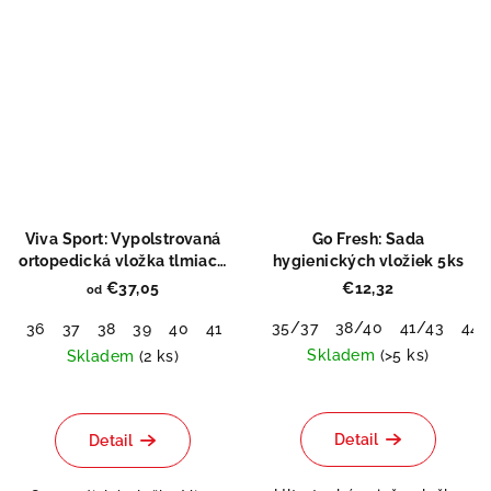
Viva Sport: Vypolstrovaná
Go Fresh: Sada
ortopedická vložka tlmiaca
hygienických vložiek 5ks
nárazy
€37,05
€12,32
od
Odeslat
35/37
38/40
41/43
44/
36
37
38
39
40
41
42
43
44
45
46
48
51
Powered by chaterimo
Skladem
(>5 ks)
Skladem
(2 ks)
Priemerné
Priemerné
hodnotenie
hodnotenie
produktu
produktu
Detail
Detail
je
je
0,0
5,0