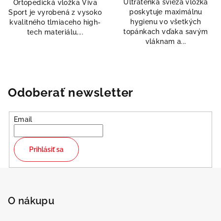
Ultratenká svieža vložka
Ortopedická vložka Viva
z
z
poskytuje maximálnu
Sport je vyrobená z vysoko
5
5
hygienu vo všetkých
kvalitného tlmiaceho high-
hviezdičiek.
hviezdičiek.
topánkach vďaka savým
tech materiálu,...
vláknam a...
Odoberať newsletter
Email
Prihlásiť sa
Z
á
p
O nákupu
ä