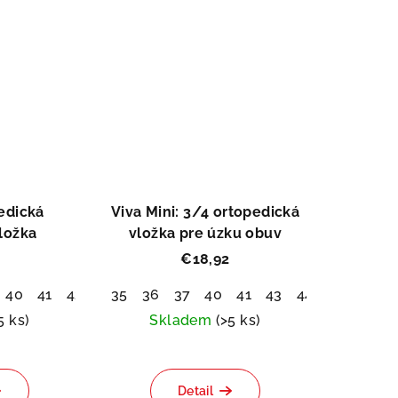
edická
Viva Mini: 3/4 ortopedická
ložka
vložka pre úzku obuv
€18,92
40
41
42
35
36
37
40
41
43
44
45
46
5 ks)
Skladem
(>5 ks)
emerné
Priemerné
notenie
hodnotenie
Detail
duktu
produktu