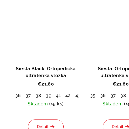
Siesta Black: Ortopedická
Siesta: Ortop
ultratenká vložka
ultratenká v
€21,80
€21,80
36
37
38
39
41
42
43
44
35
45
36
37
38
Skladem
(>5 ks)
Skladem
(>
Pri
hod
Detail
Detail
pro