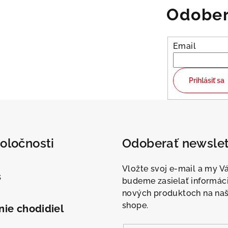
l
Odober
á
d
a
Email
c
i
Prihlásiť sa
e
p
r
v
oločnosti
Odoberať newslet
k
y
Vložte svoj e-mail a my 
v
s
budeme zasielať informác
ý
nových produktoch na na
p
shope.
ie chodidiel
i