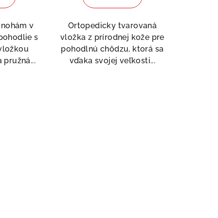
je
5,0
m nohám v
Ortopedicky tvarovaná
z
pohodlie s
vložka z prírodnej kože pre
5
vložkou
pohodlnú chôdzu, ktorá sa
ezdičiek.
hviezdičiek.
a pružná...
vďaka svojej veľkosti...