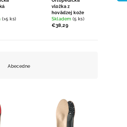
ická
Ortopedická
ká
vložka z
hovädzej kože
m
(>5 ks)
Skladem
(5 ks)
€38,29
Abecedne