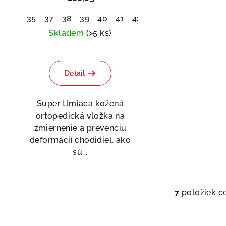
35
37
38
39
40
41
42
Skladem
(>5 ks)
Priemerné
hodnotenie
Detail
produktu
je
5,0
Super tlmiaca kožená
z
ortopedická vložka na
5
zmiernenie a prevenciu
hviezdičiek.
deformácií chodidiel, ako
sú...
7
položiek c
O
v