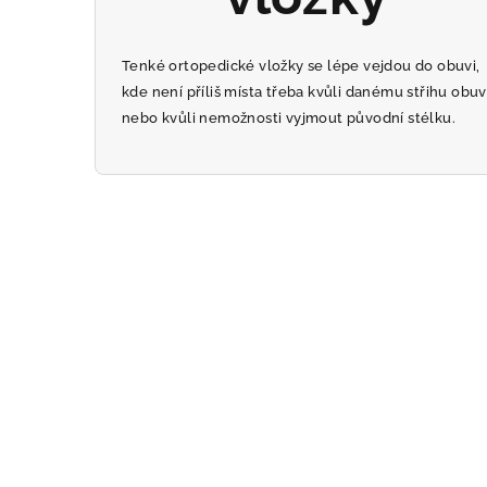
Tenké ortopedické vložky se lépe vejdou do obuvi,
kde není příliš místa třeba kvůli danému střihu obuv
nebo kvůli nemožnosti vyjmout původní stélku.