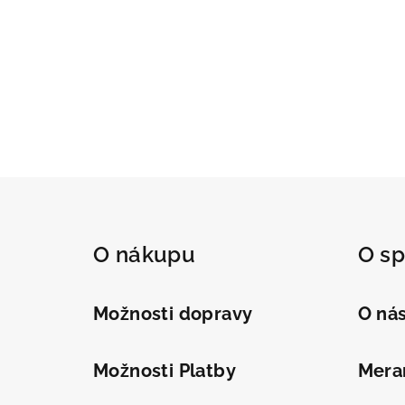
Z
á
O nákupu
O sp
p
ä
Možnosti dopravy
O ná
t
i
Možnosti Platby
Meran
e