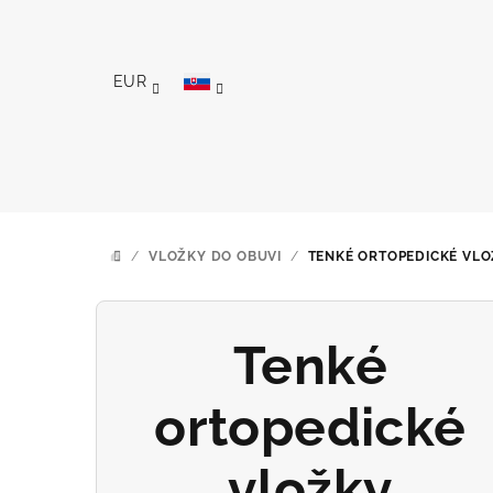
Prejsť
na
obsah
EUR
/
VLOŽKY DO OBUVI
/
TENKÉ ORTOPEDICKÉ VL
DOMOV
Tenké
ortopedické
vložky