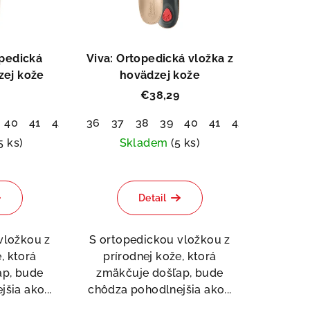
opedická
Viva: Ortopedická vložka z
zej kože
hovädzej kože
€38,29
40
41
42
43
36
44
37
45
38
46
39
47
40
48
41
42
43
44
5 ks)
Skladem
(5 ks)
emerné
Priemerné
notenie
hodnotenie
Detail
duktu
produktu
je
tent Pedag
5,0
vložkou z
S ortopedickou vložkou z
z
, ktorá
prírodnej kože, ktorá
5
ap, bude
zmäkčuje došľap, bude
ezdičiek.
hviezdičiek.
šia ako...
chôdza pohodlnejšia ako...