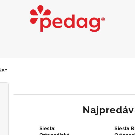
OŽKY
Najpredáv
Siesta:
Siesta B