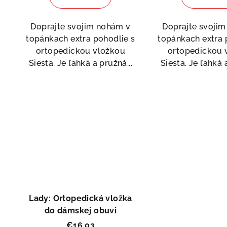
je
5,0
Doprajte svojim nohám v
Doprajte svoji
z
topánkach extra pohodlie s
topánkach extra 
5
ortopedickou vložkou
ortopedickou 
hvi
Siesta. Je ľahká a pružná...
Siesta. Je ľahká 
Lady: Ortopedická vložka
do dámskej obuvi
€16,03