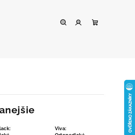
Hľadať
Prihlásenie
Nákupný
košík
anejšie
lack:
Viva: