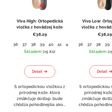
i
p
s
r
p
Viva High: Ortopedická
Viva Low: Ort
o
r
vložka z hovädzej kože
vložka z hoväd
d
€38,29
€38,29
o
u
36
37
38
39
40
41
42
43
36
44
37
45
38
46
39
d
k
Skladem
(>5 ks)
Skladem
(>
u
Pri
t
k
hod
o
Detail
Detail
pro
t
je
v
o
Asis
5,0
S ortopedickou vložkou z
S ortopedickou 
z
prírodnej kože, ktorá
prírodnej kože
v
5
zmäkčuje došľap, bude
zmäkčuje došľ
hvi
chôdza pohodlnejšia ako...
chôdza pohodlnej