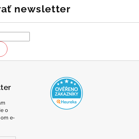
ať newsletter
ter
Vám
ie o
šom e-