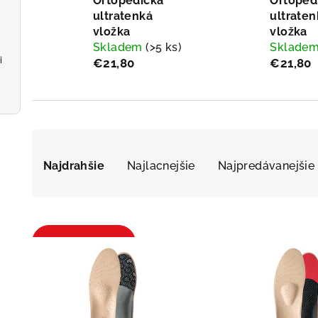
Ortopedická
Ortoped
ultratenká
ultraten
vložka
vložka
Skladem
(>5 ks)
Sklade
i
€21,80
€21,80
R
Najdrahšie
Najlacnejšie
Najpredávanejšie
a
d
e
V
Otvoriť filter
n
ý
i
p
e