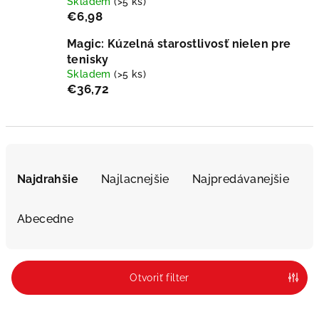
Skladem
(>5 ks)
€6,98
Magic: Kúzelná starostlivosť nielen pre
tenisky
Skladem
(>5 ks)
€36,72
R
a
Najdrahšie
Najlacnejšie
Najpredávanejšie
d
e
Abecedne
n
i
e
Otvoriť filter
p
r