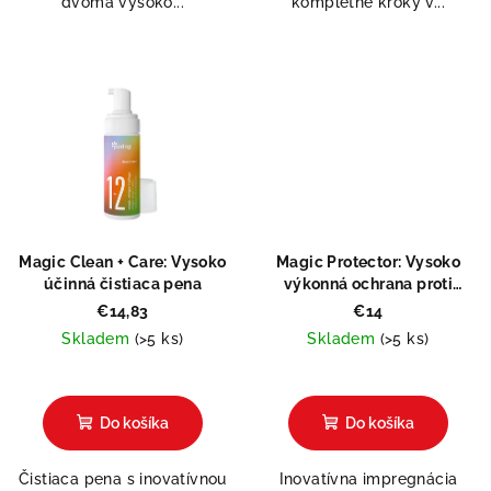
dvoma vysoko...
kompletné kroky v...
Magic Clean + Care: Vysoko
Magic Protector: Vysoko
účinná čistiaca pena
výkonná ochrana proti
vlhkosti a špine
€14,83
€14
Skladem
(>5 ks)
Skladem
(>5 ks)
Priemerné
hodnotenie
produktu
Do košíka
Do košíka
je
5,0
Čistiaca pena s inovatívnou
Inovatívna impregnácia
z