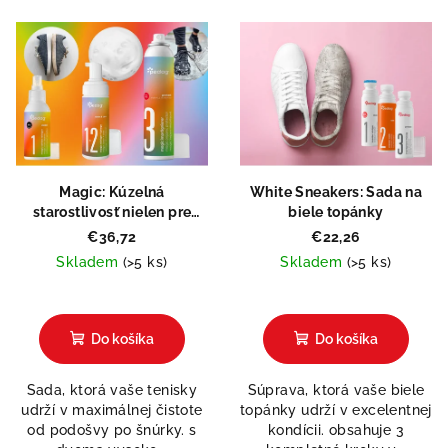
V
o
ý
d
p
u
i
k
s
t
p
o
r
v
Magic: Kúzelná
White Sneakers: Sada na
o
starostlivosť nielen pre
biele topánky
tenisky
d
€36,72
€22,26
Skladem
(>5 ks)
Skladem
(>5 ks)
u
k
Priemerné
hodnotenie
t
produktu
Do košíka
Do košíka
o
je
4,8
v
Sada, ktorá vaše tenisky
Súprava, ktorá vaše biele
z
udrží v maximálnej čistote
topánky udrží v excelentnej
5
od podošvy po šnúrky. s
kondícii. obsahuje 3
hviezdičiek.