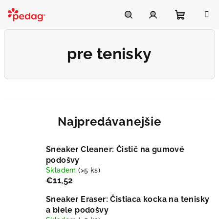
Prejsť
na
Asistent Pedag
obsah
Nákupn
Hľadať
Prihlásenie
pre tenisky
košík
Najpredávanejšie
Sneaker Cleaner: Čistič na gumové
podošvy
Skladem
(>5 ks)
€11,52
Sneaker Eraser: Čistiaca kocka na tenisky
a biele podošvy