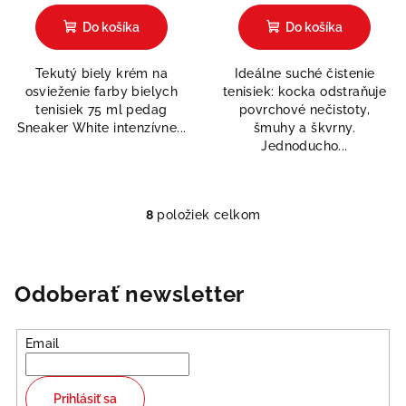
hodnotenie
hodnotenie
produktu
produktu
Do košíka
Do košíka
je
je
5,0
5,0
Tekutý biely krém na
Ideálne suché čistenie
z
z
osvieženie farby bielych
tenisiek: kocka odstraňuje
5
5
tenisiek 75 ml pedag
povrchové nečistoty,
hviezdičiek.
hviezdičiek.
Sneaker White intenzívne...
šmuhy a škvrny.
Jednoducho...
8
položiek celkom
O
v
l
á
Odoberať newsletter
d
a
Email
c
i
e
Prihlásiť sa