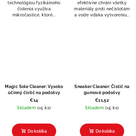
technológiou fyzikálneho
efektívne chráni všetky
5
čistenia využíva
materiály proti nečistotám
hviezdičiek.
mikročastice, ktoré...
a vode vďaka vytvoreniu...
Magic Sole Cleaner: Vysoko
Sneaker Cleaner: Čistič na
účinný čistič na podošvy
gumové podošvy
€14
€11,52
Skladem
(>5 ks)
Skladem
(>5 ks)
Priemerné
hodnotenie
produktu
Do košíka
Do košíka
je