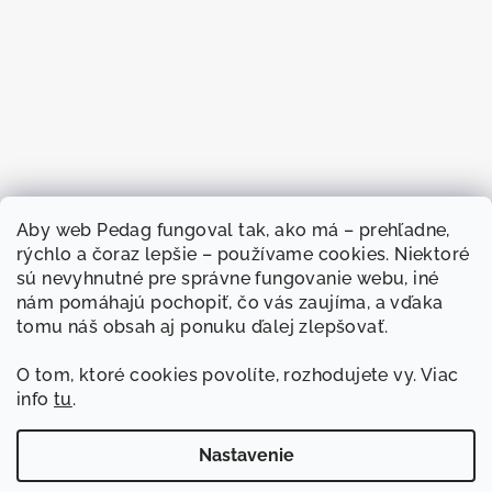
Aby web
Pedag fungoval
tak, ako má –
prehľadne,
rýchlo a
čoraz lepšie –
používame cookies.
Niektoré
sú nevyhnutné
pre správne
fungovanie webu, iné
nám
pomáhajú pochopiť, čo
vás zaujíma, a
vďaka
tomu náš
obsah aj ponuku
ďalej zlepšovať.
O
tom, ktoré cookies
povolíte, rozhodujete
vy. Viac
info
tu
.
Sledovať na Instagrame
Nastavenie
Copyright 2026
Pedag
. Všetky práva vyhradené.
Upraviť