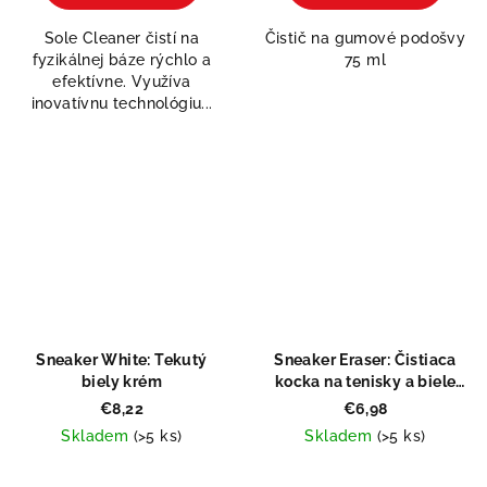
5,0
Sole Cleaner čistí na
Čistič na gumové podošvy
z
fyzikálnej báze rýchlo a
75 ml
5
efektívne. Využíva
hviezdičiek.
inovatívnu technológiu...
Sneaker White: Tekutý
Sneaker Eraser: Čistiaca
biely krém
kocka na tenisky a biele
podošvy
€8,22
€6,98
Skladem
(>5 ks)
Skladem
(>5 ks)
Priemerné
Priemerné