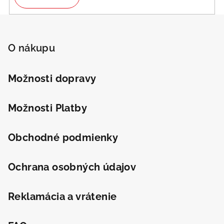
p
r
Z
v
á
k
p
O nákupu
y
v
ä
ý
t
Možnosti dopravy
p
i
i
e
s
Možnosti Platby
u
Obchodné podmienky
Odeslat
Powered by chaterimo
Ochrana osobných údajov
Reklamácia a vrátenie