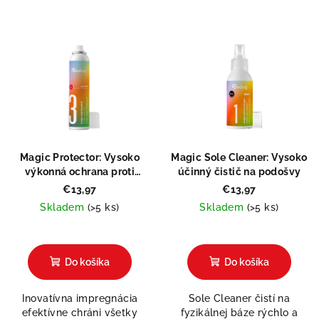
Magic Protector: Vysoko
Magic Sole Cleaner: Vysoko
výkonná ochrana proti
účinný čistič na podošvy
vlhkosti a špine
€13,97
€13,97
Skladem
(>5 ks)
Skladem
(>5 ks)
Priemerné
hodnotenie
produktu
Do košíka
Do košíka
je
5,0
Inovatívna impregnácia
Sole Cleaner čistí na
z
efektívne chráni všetky
fyzikálnej báze rýchlo a
5