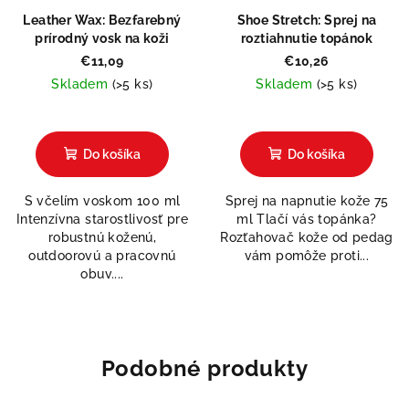
Leather Wax: Bezfarebný
Shoe Stretch: Sprej na
prírodný vosk na koži
roztiahnutie topánok
€11,09
€10,26
Skladem
(>5 ks)
Skladem
(>5 ks)
Priemerné
Priemerné
hodnotenie
hodnotenie
produktu
produktu
Do košíka
Do košíka
je
je
0,0
5,0
S včelím voskom 100 ml
Sprej na napnutie kože 75
z
z
Intenzívna starostlivosť pre
ml Tlačí vás topánka?
5
5
robustnú koženú,
Rozťahovač kože od pedag
hviezdičiek.
hviezdičiek.
outdoorovú a pracovnú
vám pomôže proti...
obuv....
Podobné produkty