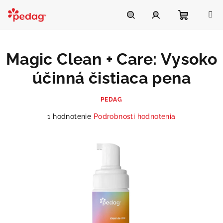
Prejsť
na
Asistent Pedag
obsah
Nákupn
Hľadať
Prihlásenie
Magic Clean + Care: Vysoko
košík
účinná čistiaca pena
PEDAG
Priemerné
1 hodnotenie
Podrobnosti hodnotenia
hodnotenie
produktu
je
5,0
z
5
hviezdičiek.