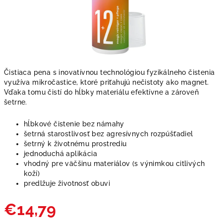
Čistiaca pena s inovatívnou technológiou fyzikálneho čistenia
využíva mikročastice, ktoré priťahujú nečistoty ako magnet.
Vďaka tomu čistí do hĺbky materiálu efektívne a zároveň
šetrne.
hĺbkové čistenie bez námahy
šetrná starostlivosť bez agresívnych rozpúšťadiel
šetrný k životnému prostrediu
jednoduchá aplikácia
vhodný pre väčšinu materiálov (s výnimkou citlivých
koží)
predlžuje životnosť obuvi
€14,79