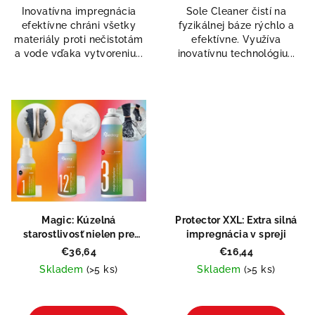
5,0
Inovatívna impregnácia
Sole Cleaner čistí na
z
efektívne chráni všetky
fyzikálnej báze rýchlo a
5
materiály proti nečistotám
efektívne. Využíva
hviezdičiek.
a vode vďaka vytvoreniu...
inovatívnu technológiu...
Magic: Kúzelná
Protector XXL: Extra silná
starostlivosť nielen pre
impregnácia v spreji
tenisky
€36,64
€16,44
Skladem
(>5 ks)
Skladem
(>5 ks)
Priemerné
hodnotenie