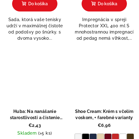
produktu
Do košíka
Do košíka
je
5,0
Sada, ktorá vaše tenisky
Impregnácia v spreji
z
udrží v maximálnej čistote
Protector XXL 400 ml S
5
od podošvy po šnúrky. s
mnohostrannou impregnací
hviezdičiek.
dvoma vysoko...
od pedag nemá vlhkost,...
Huba: Na nanášanie
Shoe Cream: Krém s včelím
starostlivosti a čistenie
voskom, + farebné varianty
všetkých materiálov
€2,43
€6,96
Skladem
(>5 ks)