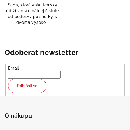
Sada, ktorá vaše tenisky
udrží v maximálnej čistote
od podošvy po šnúrky. s
dvoma vysoko...
Odoberať newsletter
Email
Prihlásiť sa
Z
á
p
O nákupu
ä