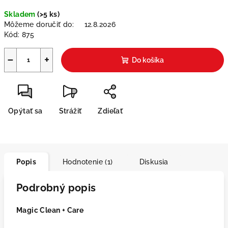
Jednotková
Skladem
(>5 ks)
cena:
Môžeme doručiť do:
12.8.2026
Kód:
875
−
+
Do košíka
Opýtať sa
Strážiť
Zdieľať
Popis
Hodnotenie (1)
Diskusia
Podrobný popis
Magic Clean + Care