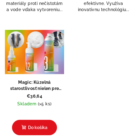
Odeslat
materiály proti nečistotám
efektívne. Využíva
hviezdičiek.
a vode vďaka vytvoreniu...
inovatívnu technológiu...
Powered by chaterimo
Magic: Kúzelná
starostlivosť nielen pre
tenisky
€36,64
Skladem
(>5 ks)
Do košíka