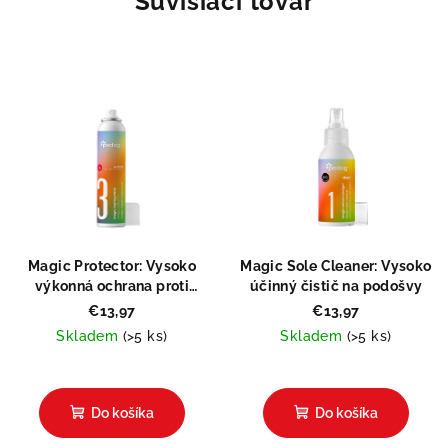
Súvisiaci tovar
Magic Protector: Vysoko
Magic Sole Cleaner: Vysoko
výkonná ochrana proti
účinný čistič na podošvy
vlhkosti a špine
€13,97
€13,97
Skladem
(>5 ks)
Skladem
(>5 ks)
Priemerné
hodnotenie
produktu
Do košíka
Do košíka
je