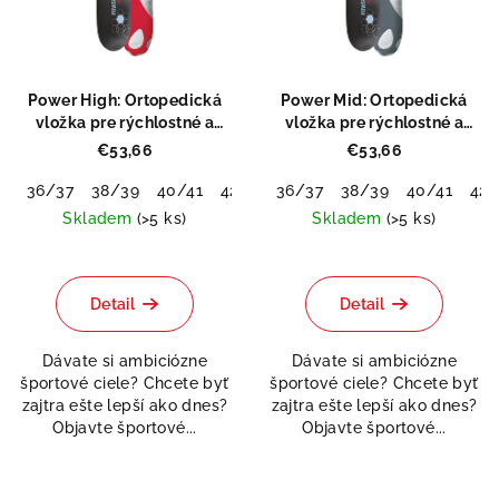
i
k
s
t
p
o
r
v
Power High: Ortopedická
Power Mid: Ortopedická
o
vložka pre rýchlostné a
vložka pre rýchlostné a
silové športy
silové športy
d
€53,66
€53,66
u
36/37
38/39
40/41
42/43
36/37
44/45
38/39
46/48
40/41
42/
k
Skladem
(>5 ks)
Skladem
(>5 ks)
t
Priemerné
Priemerné
o
hodnotenie
hodnotenie
produktu
produktu
Detail
Detail
v
je
je
5,0
5,0
Dávate si ambiciózne
Dávate si ambiciózne
z
z
športové ciele? Chcete byť
športové ciele? Chcete byť
5
5
zajtra ešte lepší ako dnes?
zajtra ešte lepší ako dnes?
hviezdičiek.
hviezdičiek.
Objavte športové...
Objavte športové...