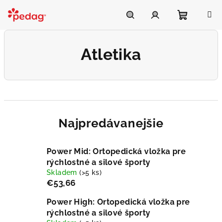
Prejsť
na
Asistent Pedag
obsah
Nákupn
Hľadať
Prihlásenie
Atletika
košík
Najpredávanejšie
Power Mid: Ortopedická vložka pre
rýchlostné a silové športy
Skladem
(>5 ks)
€53,66
Power High: Ortopedická vložka pre
rýchlostné a silové športy