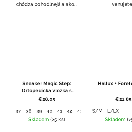
hviezdičiek.
hvi
chôdza pohodlnejšia ako...
venujete.
Asis
Sneaker Magic Step:
Hallux + Foref
Ortopedická vložka s
pamäťovou penou
€28,05
€21,85
37
38
39
40
41
42
43
44
S/M
45
L/LX
46
47
4
Skladem
(>5 ks)
Skladem
(>
Priemerné