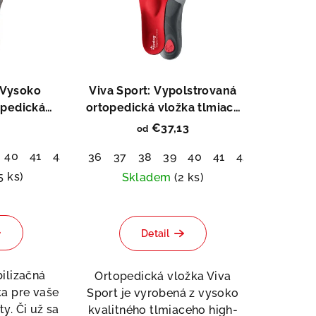
 Vysoko
Viva Sport: Vypolstrovaná
opedická
ortopedická vložka tlmiaca
nárazy
€37,13
od
7
40
48
41
42
43
44
45
46
47
48
36
37
38
39
40
41
42
43
44
5 ks)
Skladem
(2 ks)
emerné
Priemerné
notenie
hodnotenie
Detail
duktu
produktu
je
5,0
ilizačná
Ortopedická vložka Viva
z
ka pre vaše
Sport je vyrobená z vysoko
5
y. Či už sa
kvalitného tlmiaceho high-