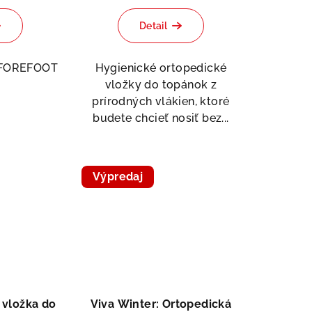
hodnotenie
Detail
produktu
je
5,0
 FOREFOOT
Hygienické ortopedické
z
vložky do topánok z
5
prírodných vlákien, ktoré
hviezdičiek.
budete chcieť nosiť bez...
Výpredaj
 vložka do
Viva Winter: Ortopedická