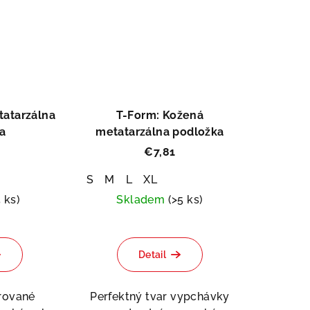
tatarzálna
T-Form: Kožená
a
metatarzálna podložka
€7,81
S
M
L
XL
5 ks)
Skladem
(>5 ks)
Detail
arované
Perfektný tvar vypchávky