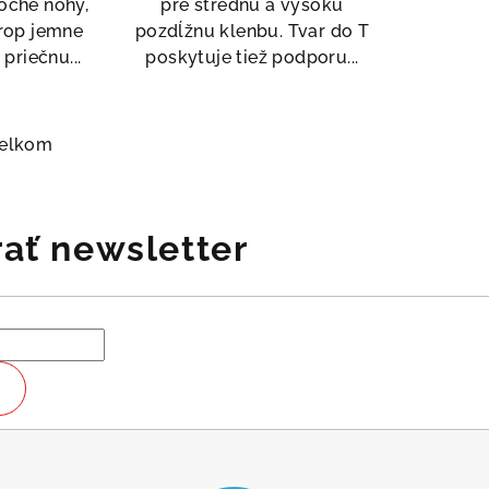
oché nohy,
pre strednú a vysokú
rop jemne
pozdĺžnu klenbu. Tvar do T
priečnu...
poskytuje tiež podporu...
celkom
ať newsletter