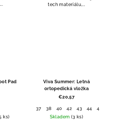
ezdičiek.
hviezdičiek.
..
tech materiálu,...
tent Pedag
oot Pad
Viva Summer: Letná
ortopedická vložka
€20,57
8
37
38
40
42
43
44
45
46
5 ks)
Skladem
(3 ks)
Priemerné