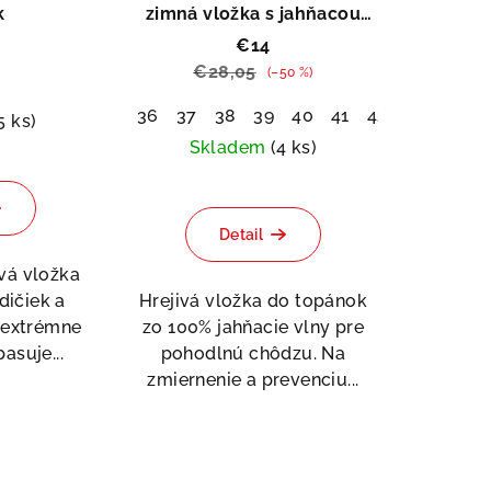
k
zimná vložka s jahňacou
vlnou
€14
€28,05
(–50 %)
36
37
38
39
40
41
42
44
45
5 ks)
Skladem
(4 ks)
emerné
notenie
Priemerné
duktu
hodnotenie
Detail
produktu
je
vá vložka
5,0
dičiek a
Hrejivá vložka do topánok
z
 extrémne
zo 100% jahňacie vlny pre
ezdičiek.
5
asuje...
pohodlnú chôdzu. Na
hviezdičiek.
zmiernenie a prevenciu...