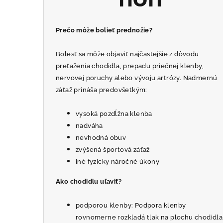
Prečo môže bolieť prednožie?
Bolesť sa môže objaviť najčastejšie z dôvodu
preťaženia chodidla, prepadu priečnej klenby,
nervovej poruchy alebo vývoju artrózy. Nadmernú
záťaž prináša predovšetkým:
vysoká pozdĺžna klenba
nadváha
nevhodná obuv
zvýšená športová záťaž
iné fyzicky náročné úkony
Ako chodidlu uľaviť?
podporou klenby: Podpora klenby
rovnomerne rozkladá tlak na plochu chodidla