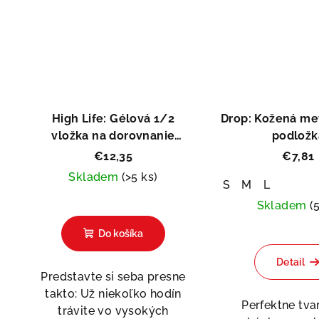
High Life: Gélová 1/2
Drop: Kožená me
vložka na dorovnanie
podložk
veľkosti
€12,35
€7,81
Skladem
(>5 ks)
S
M
L
Skladem
(
Do košíka
Detail
Predstavte si seba presne
takto: Už niekoľko hodín
Perfektne tv
trávite vo vysokých