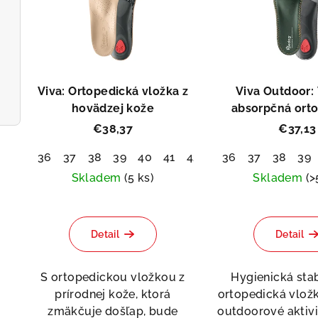
p
e
i
p
s
r
p
Viva: Ortopedická vložka z
Viva Outdoor:
o
r
hovädzej kože
absorpčná ort
d
vložka
€38,37
€37,13
o
u
36
37
38
39
40
41
42
43
36
44
37
45
38
46
39
4
d
k
Skladem
(5 ks)
Skladem
(>
u
Priemerné
Pri
t
k
hodnotenie
hod
o
Detail
Detail
produktu
pro
t
je
je
v
o
5,0
5,0
S ortopedickou vložkou z
Hygienická stab
z
z
prírodnej kože, ktorá
ortopedická vlož
v
5
5
zmäkčuje došľap, bude
outdoorové aktivit