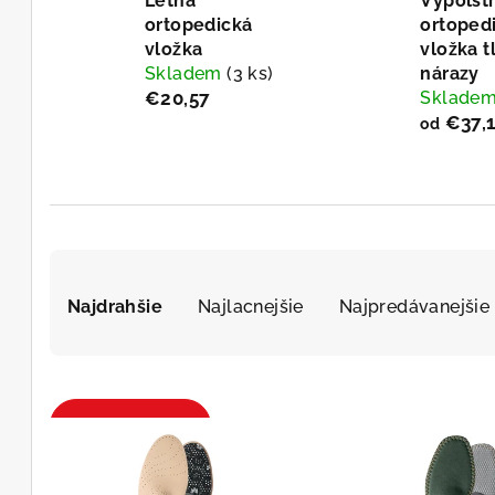
Letná
Vypolst
ortopedická
ortoped
vložka
vložka t
Skladem
(3 ks)
nárazy
€20,57
Sklade
€37,1
od
R
Najdrahšie
Najlacnejšie
Najpredávanejšie
a
d
e
V
Otvoriť filter
n
ý
i