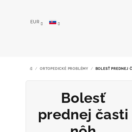
Prejsť
na
obsah
EUR
/
ORTOPEDICKÉ PROBLÉMY
/
BOLESŤ PREDNEJ Č
DOMOV
Bolesť
prednej časti
nôh