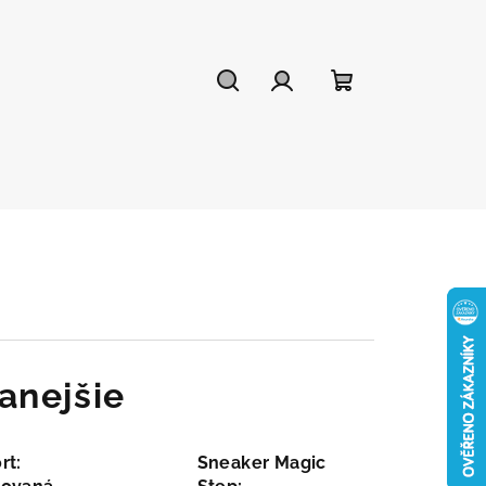
Hľadať
Prihlásenie
Nákupný
košík
anejšie
rt:
Sneaker Magic