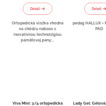
hodnotenie
Detail
Detail
produktu
je
5,0
Ortopedická vložka vhodná
pedag HALLUX +
z
na chôdzu naboso s
PAD
5
inovatívnou technológiou
hviezdičiek.
pamäťovej peny:...
Viva Mini: 3/4 ortopedická
Lady Gel: Gélová