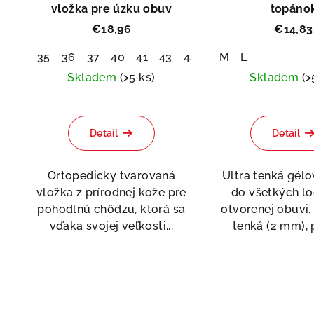
vložka pre úzku obuv
topáno
€18,96
€14,83
35
36
37
40
41
43
44
45
M
46
L
Skladem
(>5 ks)
Skladem
(>
Priemerné
Pri
hodnotenie
hod
Detail
Detail
produktu
pro
je
je
5,0
5,0
Ortopedicky tvarovaná
Ultra tenká gélo
z
z
vložka z prírodnej kože pre
do všetkých lo
5
5
pohodlnú chôdzu, ktorá sa
otvorenej obuvi.
hviezdičiek.
hvi
vďaka svojej veľkosti...
tenká (2 mm), p