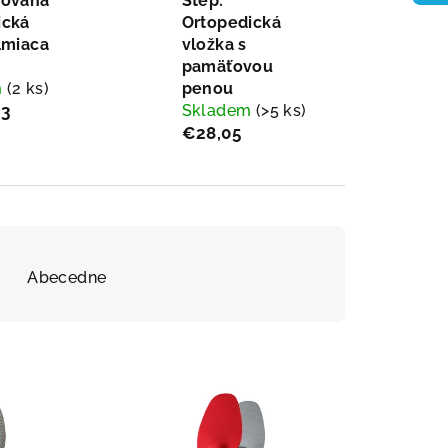
rovaná
Step:
ická
Ortopedická
lmiaca
vložka s
pamäťovou
m
(2 ks)
penou
3
Skladem
(>5 ks)
€28,05
Abecedne