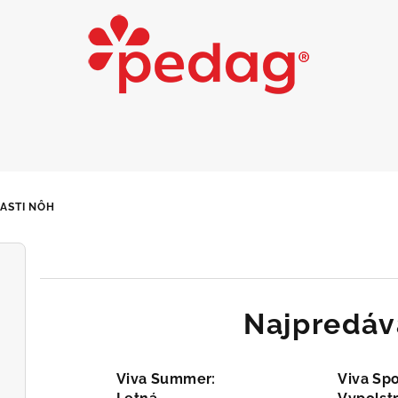
ASTI NÔH
Najpredáv
Viva Summer:
Viva Spo