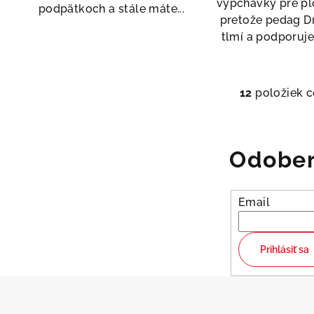
vypchávky pre pl
podpätkoch a stále máte...
pretože pedag D
tlmí a podporuje 
12
položiek 
O
v
l
Odober
á
d
a
Email
c
i
Prihlásiť sa
e
p
r