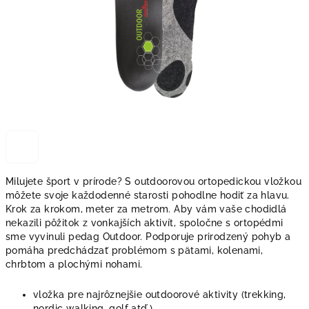
Milujete šport v prírode? S outdoorovou ortopedickou vložkou
môžete svoje každodenné starosti pohodlne hodiť za hlavu.
Krok za krokom, meter za metrom. Aby vám vaše chodidlá
nekazili pôžitok z vonkajších aktivít, spoločne s ortopédmi
sme vyvinuli pedag Outdoor. Podporuje prirodzený pohyb a
pomáha predchádzať problémom s pätami, kolenami,
chrbtom a plochými nohami.
vložka pre najrôznejšie outdoorové aktivity (trekking,
nordic walking, golf atď.)