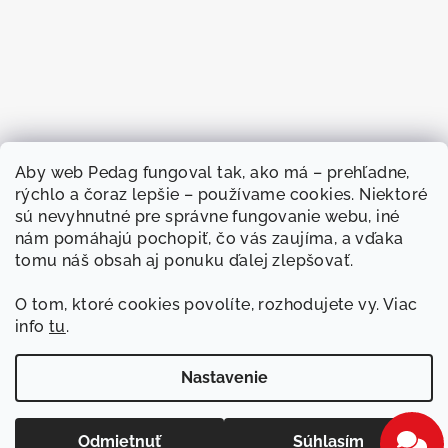
Aby web
Pedag fungoval
tak, ako má –
prehľadne,
rýchlo a
čoraz lepšie –
používame cookies.
Niektoré
sú nevyhnutné
pre správne
fungovanie webu, iné
nám
pomáhajú pochopiť, čo
vás zaujíma, a
vďaka
tomu náš
obsah aj ponuku
ďalej zlepšovať.
O
tom, ktoré cookies
povolíte, rozhodujete
vy. Viac
info
tu
.
Sledovať na Instagrame
Nastavenie
Copyright 2026
Pedag
. Všetky práva vyhradené.
Upraviť
nastavenie cookies
Odmietnuť
Súhlasím