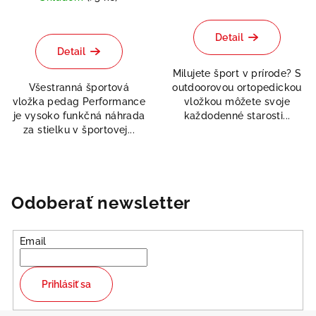
Priemerné
hodnotenie
produktu
Detail
je
Detail
5,0
Milujete šport v prírode? S
z
Všestranná športová
outdoorovou ortopedickou
5
vložka pedag Performance
vložkou môžete svoje
hviezdičiek.
je vysoko funkčná náhrada
každodenné starosti...
za stielku v športovej...
Odoberať newsletter
Email
Prihlásiť sa