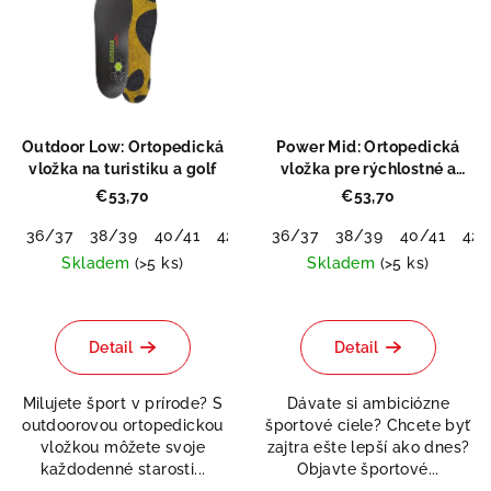
Outdoor Low: Ortopedická
Power Mid: Ortopedická
vložka na turistiku a golf
vložka pre rýchlostné a
silové športy
€53,70
€53,70
36/37
38/39
40/41
42/43
36/37
44/45
38/39
46/48
40/41
42/
Skladem
(>5 ks)
Skladem
(>5 ks)
Priemerné
hodnotenie
produktu
Detail
Detail
je
5,0
Milujete šport v prírode? S
Dávate si ambiciózne
z
outdoorovou ortopedickou
športové ciele? Chcete byť
5
vložkou môžete svoje
zajtra ešte lepší ako dnes?
hviezdičiek.
každodenné starosti...
Objavte športové...