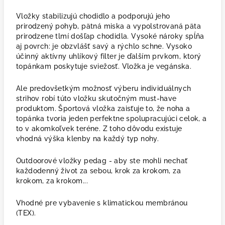
Vložky stabilizujú chodidlo a podporujú jeho
prirodzený pohyb, pätná miska a vypolstrovaná päta
prirodzene tlmí došľap chodidla. Vysoké nároky spĺňa
aj povrch: je obzvlášť savý a rýchlo schne. Vysoko
účinný aktívny uhlíkový filter je ďalším prvkom, ktorý
topánkam poskytuje sviežosť. Vložka je vegánska.
Ale predovšetkým možnosť výberu individuálnych
strihov robí túto vložku skutočným must-have
produktom. Športová vložka zaisťuje to, že noha a
topánka tvoria jeden perfektne spolupracujúci celok, a
to v akomkoľvek teréne. Z toho dôvodu existuje
vhodná výška klenby na každý typ nohy.
Outdoorové vložky pedag - aby ste mohli nechať
každodenný život za sebou, krok za krokom, za
krokom, za krokom...
Vhodné pre vybavenie s klimatickou membránou
(TEX).