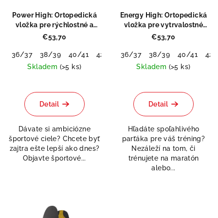
Power High: Ortopedická
Energy High: Ortopedická
vložka pre rýchlostné a
vložka pre vytrvalostné
silové športy
športy
€53,70
€53,70
36/37
38/39
40/41
42/43
36/37
44/45
38/39
46/48
40/41
42/
Skladem
(>5 ks)
Skladem
(>5 ks)
Priemerné
hodnotenie
produktu
Detail
Detail
je
5,0
Dávate si ambiciózne
Hľadáte spoľahlivého
z
športové ciele? Chcete byť
parťáka pre váš tréning?
5
zajtra ešte lepší ako dnes?
Nezáleží na tom, či
hviezdičiek.
Objavte športové...
trénujete na maratón
alebo...