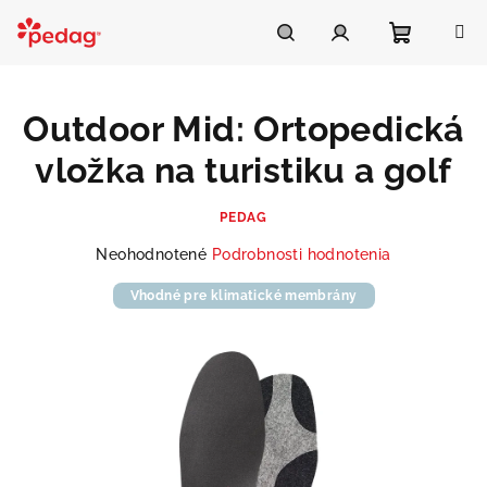
Prejsť
na
Asistent Pedag
obsah
Nákupn
Hľadať
Prihlásenie
Outdoor Mid: Ortopedická
košík
vložka na turistiku a golf
PEDAG
Priemerné
Neohodnotené
Podrobnosti hodnotenia
hodnotenie
produktu
Vhodné pre klimatické membrány
je
0,0
z
5
hviezdičiek.