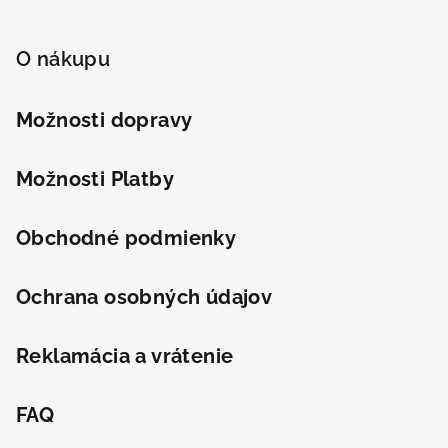
Z
á
p
O nákupu
ä
t
Možnosti dopravy
i
e
Možnosti Platby
Obchodné podmienky
Ochrana osobných údajov
Reklamácia a vrátenie
FAQ