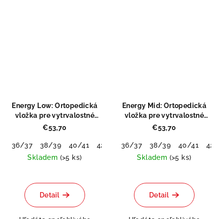
Energy Low: Ortopedická
Energy Mid: Ortopedická
vložka pre vytrvalostné
vložka pre vytrvalostné
športy
športy
€53,70
€53,70
36/37
38/39
40/41
42/43
36/37
44/45
38/39
46/48
40/41
42/
Skladem
(>5 ks)
Skladem
(>5 ks)
Priemerné
hodnotenie
produktu
Detail
Detail
je
0,0