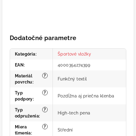
Dodatočné parametre
Kategória
:
Športové vložky
EAN
:
4000354274399
?
Materiál
Funkčný textil
povrchu
:
?
Typ
Pozdĺžna aj priečna klenba
podpory
:
?
Typ
High-tech pena
odpruženia
:
?
Miera
Střední
tlmenia
: