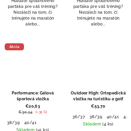
Hľadáte spoľahlivého
Hľadáte spoľahlivého
z
parťáka pre váš tréning?
parťáka pre váš tréning?
5
Nezáleží na tom, či
Nezáleží na tom, či
hviezdičiek.
trénujete na maratón
trénujete na maratón
alebo...
alebo...
Akcia
Doprodej
Performance: Gélová
Outdoor High: Ortopedická
športová vložka
vložka na turistiku a golf
Odeslat
€20,63
€53,70
€30,14
(–31 %)
Powered by chaterimo
36/37
38/39
40/41
42/
38/39
40/41
Skladem
(4 ks)
Skladem
(>5 ks)