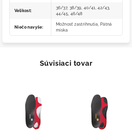
36/37, 38/39, 40/41, 42/43,
Velikost
:
44/45, 46/48
Možnosť zastrihnutia, Pätná
Niečo navyše
:
miska
Súvisiaci tovar