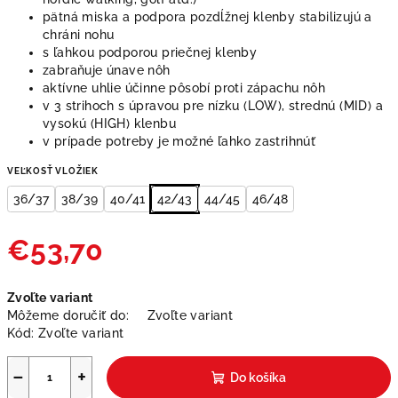
pätná miska a podpora pozdĺžnej klenby stabilizujú a
chráni nohu
s ľahkou podporou priečnej klenby
zabraňuje únave nôh
aktívne uhlie účinne pôsobí proti zápachu nôh
v 3 strihoch s úpravou pre nízku (LOW), strednú (MID) a
vysokú (HIGH) klenbu
v prípade potreby je možné ľahko zastrihnúť
VEĽKOSŤ VLOŽIEK
36/37
38/39
40/41
42/43
44/45
46/48
€53,70
Jednotková
Zvoľte variant
cena:
Môžeme doručiť do:
Zvoľte variant
Kód:
Zvoľte variant
−
+
Do košíka