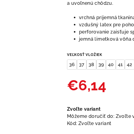
je
a uvoľnenú
chôdzu.
5,0
z
vrchná príjemná tkanin
5
vzdušný latex pre poh
hviezdičiek.
perforovanie zaisťuje 
jemná limetková vôňa 
VEĽKOSŤ VLOŽIEK
36
37
38
39
40
41
42
€6,14
Jednotková
cena:
Zvoľte variant
Môžeme doručiť do:
Zvoľte 
Kód:
Zvoľte variant