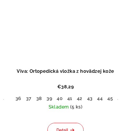
Viva: Ortopedická vložka z hovädzej kože
€38,29
46
36
37
38
39
40
41
42
43
44
45
46
4
Skladem
(5 ks)
Priemerné
hodnotenie
Detail