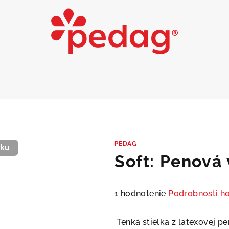
PEDAG
cku
Soft: Penová
Priemerné
1 hodnotenie
Podrobnosti h
hodnotenie
produktu
Tenká stielka z latexovej p