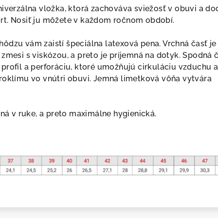
niverzálna vložka, ktorá zachováva sviežosť v obuvi a d
tent Pedag
rt. Nosiť ju môžete v každom ročnom období.
ôdzu vám zaistí špeciálna latexová pena. Vrchná časť je
 zmesi s viskózou, a preto je príjemná na dotyk. Spodná 
profil a perforáciu, ktoré umožňujú cirkuláciu vzduchu 
roklímu vo vnútri obuvi. Jemná limetková vôňa vytvára
ľná v ruke, a preto maximálne hygienická.