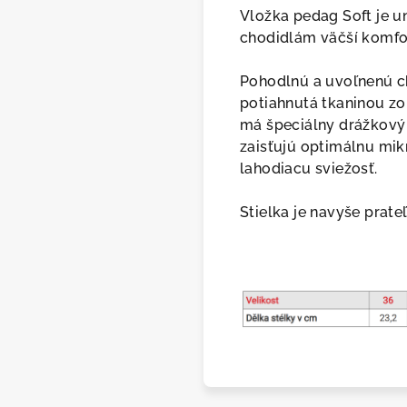
Vložka pedag Soft je u
Asis
chodidlám väčší komfo
Pohodlnú a uvoľnenú ch
potiahnutá tkaninou zo
má špeciálny drážkový 
zaisťujú optimálnu mik
lahodiacu sviežosť.
Stielka je navyše prate