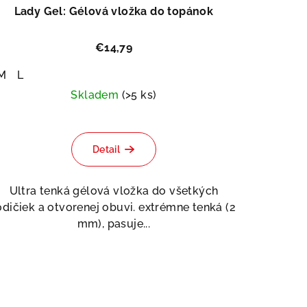
Lady Gel: Gélová vložka do topánok
€14,79
M
L
Skladem
(>5 ks)
Priemerné
hodnotenie
Detail
produktu
je
5,0
Ultra tenká gélová vložka do všetkých
z
odičiek a otvorenej obuvi. extrémne tenká (2
5
mm), pasuje...
hviezdičiek.