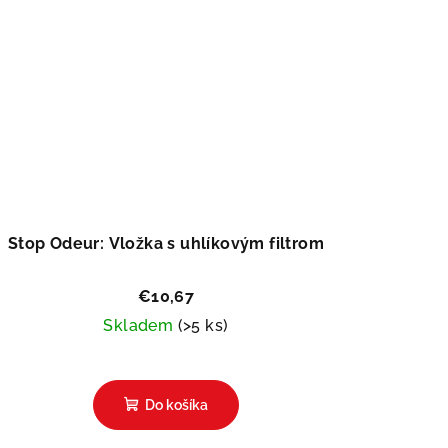
Stop Odeur: Vložka s uhlíkovým filtrom
€10,67
Skladem
(>5 ks)
7
48
Do košíka