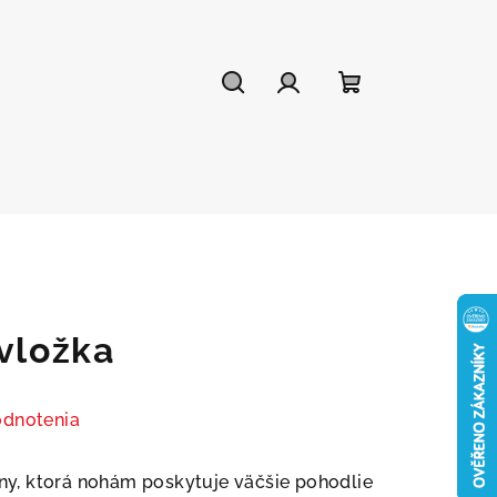
Hľadať
Prihlásenie
Nákupný
košík
 vložka
odnotenia
eny, ktorá nohám poskytuje väčšie pohodlie