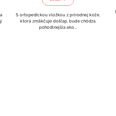
produktu
je
5,0
 a
S ortopedickou vložkou z prírodnej kože,
z
ý
ktorá zmäkčuje došľap, bude chôdza
5
pohodlnejšia ako...
hviezdičiek.