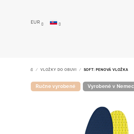
Prejsť
na
obsah
EUR
/
VLOŽKY DO OBUVI
/
SOFT: PENOVÁ VLOŽKA
DOMOV
Ručne vyrobené
Vyrobené v Neme