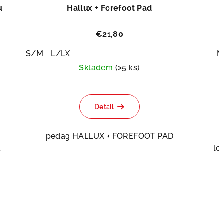
u
Hallux + Forefoot Pad
€21,80
S/M
L/LX
Skladem
(>5 ks)
Detail
pedag HALLUX + FOREFOOT PAD
a
l