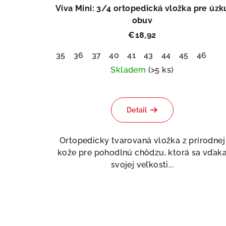
Viva Mini: 3/4 ortopedická vložka pre úzk
obuv
€18,92
35
36
37
40
41
43
44
45
46
Skladem
(>5 ks)
Priemerné
hodnotenie
Detail
produktu
je
5,0
Ortopedicky tvarovaná vložka z prírodnej
z
kože pre pohodlnú chôdzu, ktorá sa vďak
5
svojej veľkosti...
hviezdičiek.