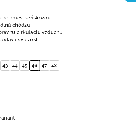
a zo zmesi s viskózou
odlnú chôdzu
správnu cirkuláciu vzduchu
dodáva sviežosť
43
44
45
46
47
48
variant