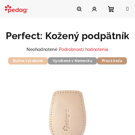
Prejsť
na
Asistent Pedag
obsah
Nákupn
Hľadať
Prihlásenie
Perfect: Kožený podpätník
košík
Priemerné
Neohodnotené
Podrobnosti hodnotenia
hodnotenie
Ručne vyrobené
produktu
Vyrobené v Nemecku
Pravá koža
je
0,0
z
5
hviezdičiek.