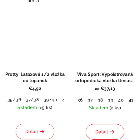
nôh a...
Pretty: Latexová 1/2 vložka
Viva Sport: Vypolstrovaná
do topánok
ortopedická vložka tlmiaca
nárazy
€4,92
€37,13
od
35/36
37/38
39/40
41/42
36
37
38
39
40
41
Skladem
(>5 ks)
Skladem
(2 ks)
Priemerné
Priemerné
hodnotenie
hodnotenie
produktu
produktu
Detail
Detail
je
je