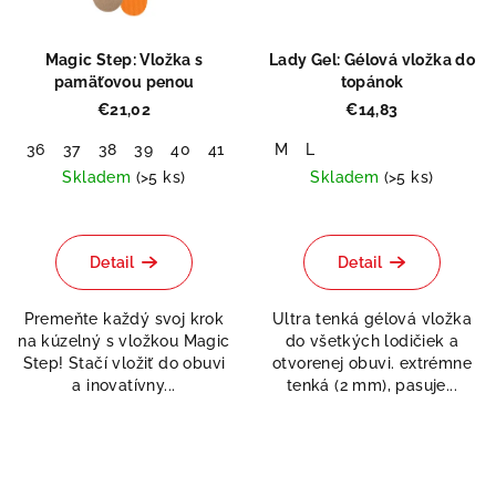
Magic Step: Vložka s
Lady Gel: Gélová vložka do
pamäťovou penou
topánok
€21,02
€14,83
36
37
38
39
40
41
42
M
43
L
44
45
46
Skladem
(>5 ks)
Skladem
(>5 ks)
Priemerné
hodnotenie
produktu
Detail
Detail
je
5,0
Premeňte každý svoj krok
Ultra tenká gélová vložka
z
na kúzelný s vložkou Magic
do všetkých lodičiek a
5
Step! Stačí vložiť do obuvi
otvorenej obuvi. extrémne
hviezdičiek.
a inovatívny...
tenká (2 mm), pasuje...