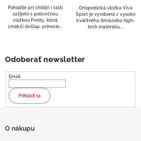
0,0
5,0
Pohodlie pri chôdzi i státí
Ortopedická vložka Viva
z
z
zažijete s polovičnou
Sport je vyrobená z vysoko
5
5
vložkou Pretty, ktorá
kvalitného tlmiaceho high-
hviezdičiek.
hviezdičiek.
zmäkčí došľap, prinesie...
tech materiálu,...
Odeslat
Powered by chaterimo
Odoberať newsletter
Email
Prihlásiť sa
Z
á
p
O nákupu
ä