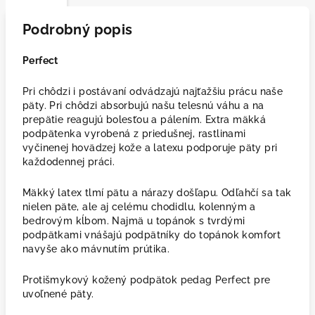
Podrobný popis
Perfect
Pri chôdzi i postávaní odvádzajú najťažšiu prácu naše
päty. Pri chôdzi absorbujú našu telesnú váhu a na
prepätie reagujú bolesťou a pálením. Extra mäkká
podpätenka vyrobená z priedušnej, rastlinami
vyčinenej hovädzej kože a latexu podporuje päty pri
každodennej práci.
Mäkký latex tlmí pätu a nárazy došľapu. Odľahčí sa tak
nielen päte, ale aj celému chodidlu, kolenným a
bedrovým kĺbom. Najmä u topánok s tvrdými
podpätkami vnášajú podpätníky do topánok komfort
navyše ako mávnutím prútika.
Protišmykový kožený podpätok pedag Perfect pre
uvoľnené päty.