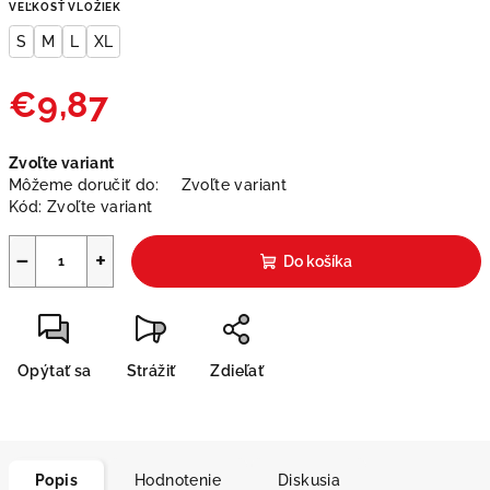
VEĽKOSŤ VLOŽIEK
S
M
L
XL
€9,87
Jednotková
Zvoľte variant
cena:
Môžeme doručiť do:
Zvoľte variant
Kód:
Zvoľte variant
−
+
Do košíka
Opýtať sa
Strážiť
Zdieľať
Popis
Hodnotenie
Diskusia