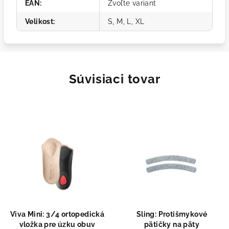
EAN
:
Zvoľte variant
Velikost
:
S, M, L, XL
Súvisiaci tovar
Viva Mini: 3/4 ortopedická
Sling: Protišmykové
vložka pre úzku obuv
pätičky na päty