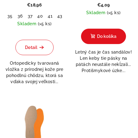
€18,96
€4,09
Skladem
(>5 ks)
35
36
37
40
41
43
44
45
46
Priemerné
Skladem
(>5 ks)
hodnotenie
Priemerné
produktu
Do košíka
hodnotenie
je
produktu
1,0
Detail
je
Letný čas je čas sandálov!
z
5,0
Len keby tie pásky na
5
Ortopedicky tvarovaná
z
pätách neustále nekĺzali...
hviezdičiek.
vložka z prírodnej kože pre
5
Protišmykové úzke...
pohodlnú chôdzu, ktorá sa
hviezdičiek.
vďaka svojej veľkosti...