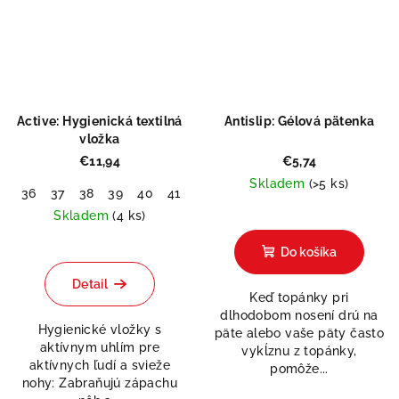
Active: Hygienická textilná
Antislip: Gélová pätenka
vložka
€11,94
€5,74
Skladem
(>5 ks)
36
37
38
39
40
41
42
43
44
45
46
47
48
Skladem
(4 ks)
Do košíka
Detail
Keď topánky pri
dlhodobom nosení drú na
Hygienické vložky s
päte alebo vaše päty často
aktívnym uhlím pre
vykĺznu z topánky,
aktívnych ľudí a svieže
pomôže...
nohy: Zabraňujú zápachu