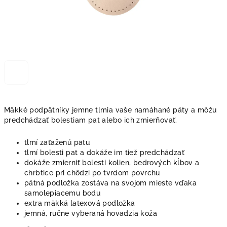
Mäkké podpätníky jemne tlmia vaše namáhané päty a môžu
predchádzať bolestiam pat alebo ich zmierňovať.
tlmí zaťaženú pätu
tlmí bolesti pat a dokáže im tiež predchádzať
dokáže zmierniť bolesti kolien, bedrových kĺbov a
chrbtice pri chôdzi po tvrdom povrchu
pätná podložka zostáva na svojom mieste vďaka
samolepiacemu bodu
extra mäkká latexová podložka
jemná, ručne vyberaná hovädzia koža