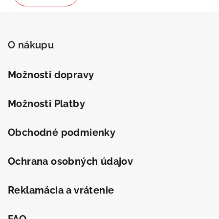
Z
á
p
O nákupu
ä
t
Možnosti dopravy
Odeslat
i
Powered by chaterimo
e
Možnosti Platby
Obchodné podmienky
Ochrana osobných údajov
Reklamácia a vrátenie
FAQ