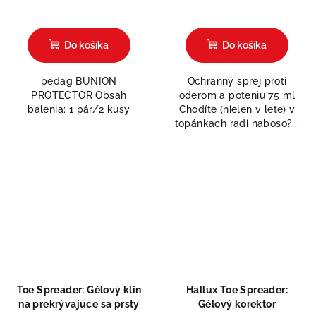
Priemerné
hodnotenie
produktu
Do košíka
Do košíka
je
5,0
pedag BUNION
Ochranný sprej proti
z
PROTECTOR Obsah
oderom a poteniu 75 ml
5
balenia: 1 pár/2 kusy
Chodíte (nielen v lete) v
hviezdičiek.
topánkach radi naboso?...
Toe Spreader: Gélový klin
Hallux Toe Spreader:
na prekrývajúce sa prsty
Gélový korektor