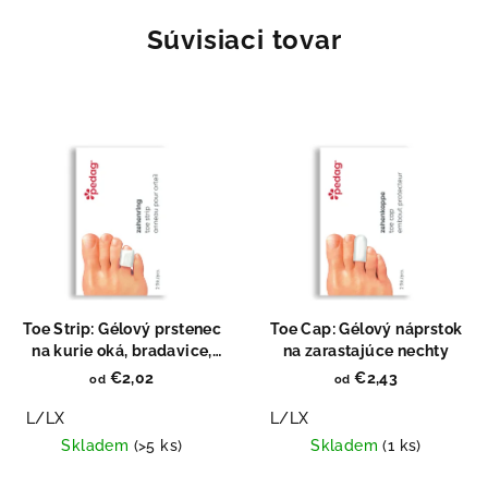
Súvisiaci tovar
Toe Strip: Gélový prstenec
Toe Cap: Gélový náprstok
na kurie oká, bradavice,
na zarastajúce nechty
odreniny
€2,02
€2,43
od
od
L/LX
L/LX
Skladem
(>5 ks)
Skladem
(1 ks)
Priemerné