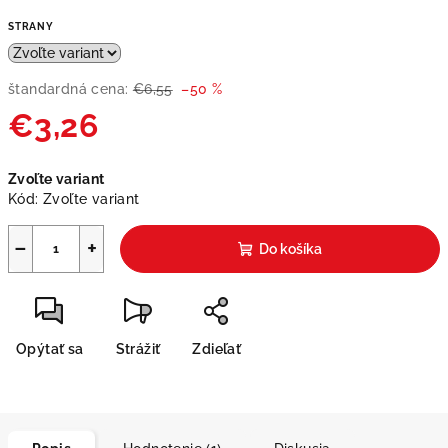
STRANY
štandardná cena:
€6,55
–50 %
€3,26
Jednotková
Zvoľte variant
cena:
Kód:
Zvoľte variant
−
+
Do košíka
Opýtať sa
Strážiť
Zdieľať