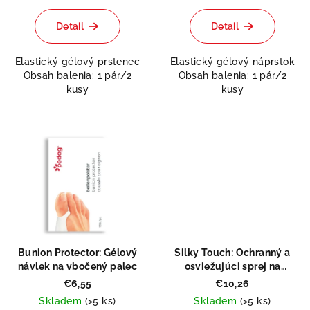
hodnotenie
produktu
Detail
Detail
je
0,0
Elastický gélový prstenec
Elastický gélový náprstok
z
Obsah balenia: 1 pár/2
Obsah balenia: 1 pár/2
5
kusy
kusy
hviezdičiek.
Bunion Protector: Gélový
Silky Touch: Ochranný a
návlek na vbočený palec
osviežujúci sprej na
chodidlá
€6,55
€10,26
Skladem
(>5 ks)
Skladem
(>5 ks)