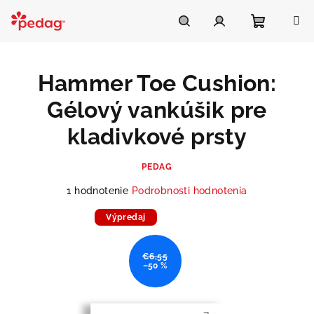
Prejsť
na
Asistent Pedag
obsah
Nákupn
Hľadať
Prihlásenie
Hammer Toe Cushion:
košík
Gélový vankúšik pre
kladivkové prsty
PEDAG
Priemerné
1 hodnotenie
Podrobnosti hodnotenia
hodnotenie
produktu
Výpredaj
Doprodej
je
5,0
€6,55
z
–50 %
5
hviezdičiek.