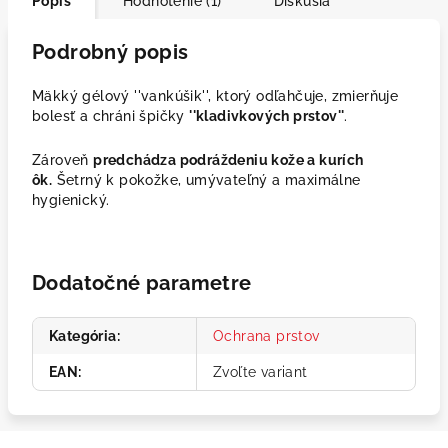
Popis
Hodnotenie (1)
Diskusia
Podrobný popis
Mäkký gélový ''vankúšik'', ktorý odľahčuje, zmierňuje
bolesť a chráni špičky
''kladivkových prstov''
.
Zároveň
predchádza podráždeniu kože a kurích
ôk.
Šetrný k pokožke, umývateľný a maximálne
hygienický.
Dodatočné parametre
Kategória
:
Ochrana prstov
EAN
:
Zvoľte variant