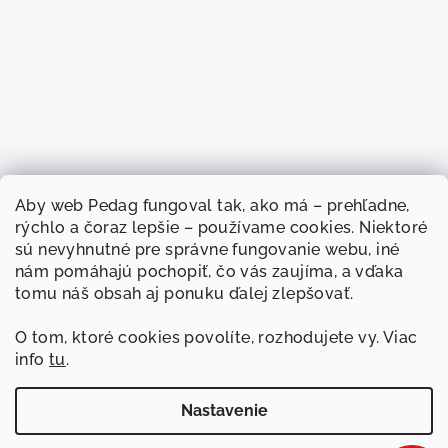
Aby web
Pedag fungoval
tak, ako má –
prehľadne,
rýchlo a
čoraz lepšie –
používame cookies.
Niektoré
sú nevyhnutné
pre správne
fungovanie webu, iné
nám
pomáhajú pochopiť, čo
vás zaujíma, a
vďaka
tomu náš
obsah aj ponuku
ďalej zlepšovať.
O
tom, ktoré cookies
povolíte, rozhodujete
vy. Viac
info
tu
.
Sledovať na Instagrame
Nastavenie
Copyright 2026
Pedag
. Všetky práva vyhradené.
Upraviť