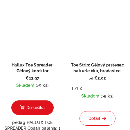
Hallux Toe Spreader:
Toe Strip: Gélový prstenec
Gélový korektor
na kurie oká, bradavice,
odreniny
€13,97
€2,02
od
Skladem
(>5 ks)
L/LX
Skladem
(>5 ks)
Do košíka
Detail
pedag HALLUX TOE
SPREADER Obsah balenia: 1