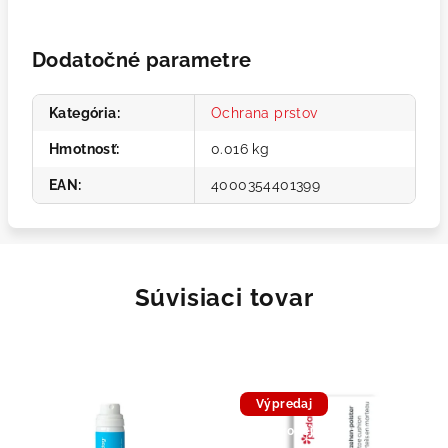
Dodatočné parametre
Kategória
:
Ochrana prstov
Hmotnosť
:
0.016 kg
EAN
:
4000354401399
Súvisiaci tovar
Výpredaj
Doprodej