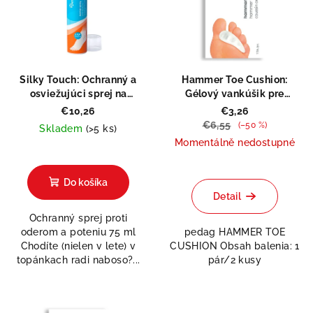
Silky Touch: Ochranný a
Hammer Toe Cushion:
osviežujúci sprej na
Gélový vankúšik pre
chodidlá
kladivkové prsty
€10,26
€3,26
€6,55
(–50 %)
Skladem
(>5 ks)
Momentálně nedostupné
Priemerné
hodnotenie
Priemerné
produktu
hodnotenie
Do košíka
je
produktu
Detail
5,0
je
Ochranný sprej proti
z
5,0
oderom a poteniu 75 ml
pedag HAMMER TOE
5
z
Chodíte (nielen v lete) v
CUSHION Obsah balenia: 1
hviezdičiek.
5
topánkach radi naboso?...
pár/2 kusy
hviezdičiek.