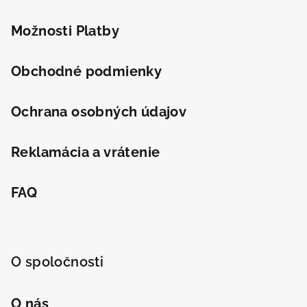
i
e
Odeslat
Možnosti Platby
Powered by chaterimo
Obchodné podmienky
Ochrana osobných údajov
Reklamácia a vrátenie
FAQ
O spoločnosti
O nás