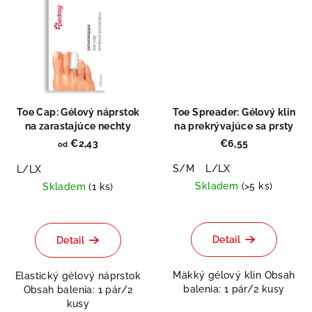
Toe Cap: Gélový náprstok
Toe Spreader: Gélový klin
na zarastajúce nechty
na prekrývajúce sa prsty
€2,43
€6,55
od
S/M
L/LX
L/LX
Skladem
(>5 ks)
Skladem
(1 ks)
Priemerné
hodnotenie
produktu
Detail
Detail
je
0,0
Mäkký gélový klin Obsah
Elastický gélový náprstok
z
balenia: 1 pár/2 kusy
Obsah balenia: 1 pár/2
5
kusy
hviezdičiek.