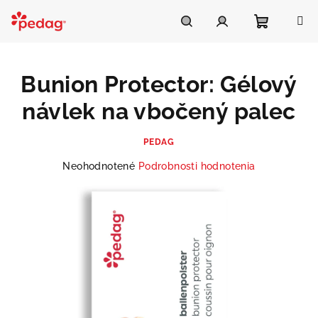
Prejsť
na
Asistent Pedag
obsah
Nákupn
Hľadať
Prihlásenie
Bunion Protector: Gélový
košík
návlek na vbočený palec
PEDAG
Priemerné
Neohodnotené
Podrobnosti hodnotenia
hodnotenie
produktu
je
0,0
z
5
hviezdičiek.