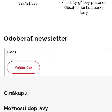
Elastický gélový prstenec
pár/2 kusy
Obsah balenia: 1 pár/2
kusy
Odoberať newsletter
Email
Prihlásiť sa
Z
á
p
O nákupu
ä
t
Možnosti dopravy