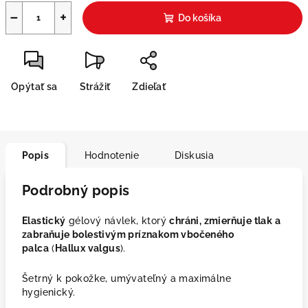
−
+
Do košíka
Opýtať sa
Strážiť
Zdieľať
Popis
Hodnotenie
Diskusia
Podrobný popis
Elastický
gélový návlek, ktorý
chráni, zmierňuje tlak a
zabraňuje bolestivým príznakom vbočeného
palca
(
Hallux valgus
).
Šetrný k pokožke, umývateľný a maximálne
hygienický.