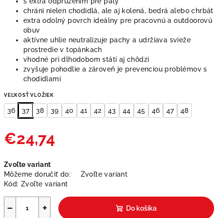
s extra odpružením pre päty
chráni nielen chodidlá, ale aj kolená, bedrá alebo chrbát
extra odolný povrch ideálny pre pracovnú a outdoorovú
obuv
aktívne uhlie neutralizuje pachy a udržiava svieže
prostredie v topánkach
vhodné pri dlhodobom státí aj chôdzi
zvyšuje pohodlie a zároveň je prevenciou problémov s
chodidlami
VEĽKOSŤ VLOŽIEK
36
37
38
39
40
41
42
43
44
45
46
47
48
€24,74
Jednotková
Zvoľte variant
cena:
Môžeme doručiť do:
Zvoľte variant
Kód:
Zvoľte variant
−
+
Do košíka