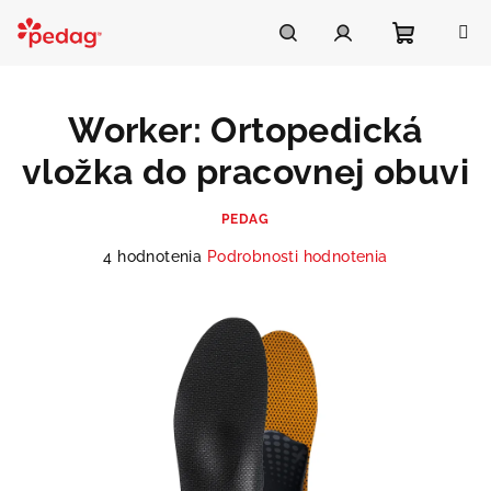
Prejsť
na
Asistent Pedag
obsah
Nákupn
Hľadať
Prihlásenie
Worker: Ortopedická
košík
vložka do pracovnej obuvi
PEDAG
Priemerné
4 hodnotenia
Podrobnosti hodnotenia
hodnotenie
produktu
je
5,0
z
5
hviezdičiek.