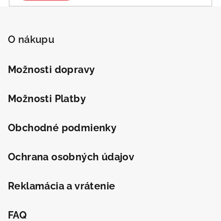
Z
á
p
O nákupu
ä
t
Možnosti dopravy
i
e
Možnosti Platby
Obchodné podmienky
Ochrana osobných údajov
Reklamácia a vrátenie
FAQ