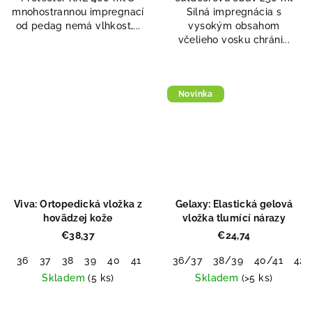
5
mnohostrannou impregnací
Silná impregnácia s
hviezdičiek.
od pedag nemá vlhkost,...
vysokým obsahom
včelieho vosku chráni...
Novinka
Viva: Ortopedická vložka z
Gelaxy: Elastická gelová
hovädzej kože
vložka tlumící nárazy
€38,37
€24,74
36
37
38
39
40
41
42
36/37
43
44
38/39
45
46
40/41
47
48
42/
Skladem
(5 ks)
Skladem
(>5 ks)
Priemerné
Priemerné