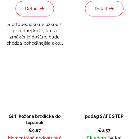
hodnotenie
hodnotenie
produktu
produktu
Detail
Detail
je
je
5,0
0,0
S ortopedickou vložkou z
z
z
prírodnej kože, ktorá
5
5
zmäkčuje došľap, bude
hviezdičiek.
hviezdičiek.
chôdza pohodlnejšia ako...
Odeslat
Powered by chaterimo
Girl: Kožená brzdička do
pedag SAFE STEP
topánok
€9,87
€6,57
Momentálně nedostupné
Skladem
(>5 ks)