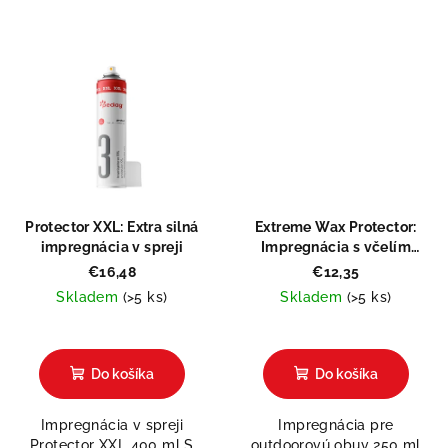
Protector XXL: Extra silná
Extreme Wax Protector:
impregnácia v spreji
Impregnácia s včelím
voskom
€16,48
€12,35
Skladem
(>5 ks)
Skladem
(>5 ks)
Priemerné
hodnotenie
produktu
Do košíka
Do košíka
je
5,0
Impregnácia v spreji
Impregnácia pre
z
Protector XXL 400 ml S
outdoorovú obuv 250 ml