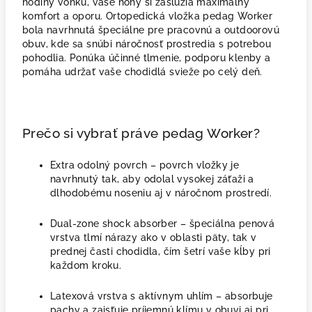
hodiny vonku, vaše nohy si zaslúžia maximálny
komfort a oporu. Ortopedická vložka pedag Worker
bola navrhnutá špeciálne pre pracovnú a outdoorovú
obuv, kde sa snúbi náročnosť prostredia s potrebou
pohodlia. Ponúka účinné tlmenie, podporu klenby a
pomáha udržať vaše chodidlá svieže po celý deň.
Prečo si vybrať práve pedag Worker?
Extra odolný povrch – povrch vložky je
navrhnutý tak, aby odolal vysokej záťaži a
dlhodobému noseniu aj v náročnom prostredí.
Dual-zone shock absorber – špeciálna penová
vrstva tlmí nárazy ako v oblasti päty, tak v
prednej časti chodidla, čím šetrí vaše kĺby pri
každom kroku.
Latexová vrstva s aktívnym uhlím – absorbuje
pachy a zaisťuje príjemnú klímu v obuvi aj pri