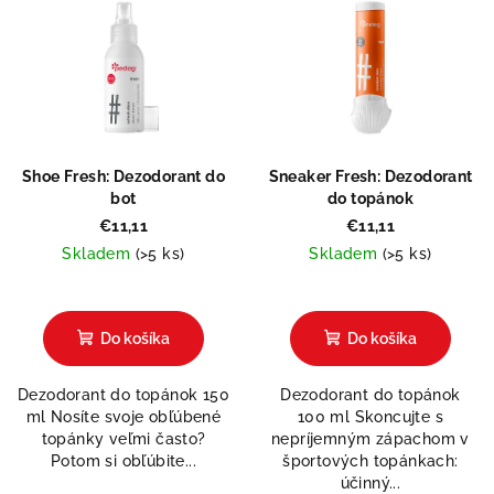
Shoe Fresh: Dezodorant do
Sneaker Fresh: Dezodorant
bot
do topánok
€11,11
€11,11
Skladem
(>5 ks)
Skladem
(>5 ks)
Priemerné
hodnotenie
produktu
Do košíka
Do košíka
je
5,0
Dezodorant do topánok 150
Dezodorant do topánok
z
ml Nosíte svoje obľúbené
100 ml Skoncujte s
5
topánky veľmi často?
nepríjemným zápachom v
hviezdičiek.
Potom si obľúbite...
športových topánkach:
účinný...