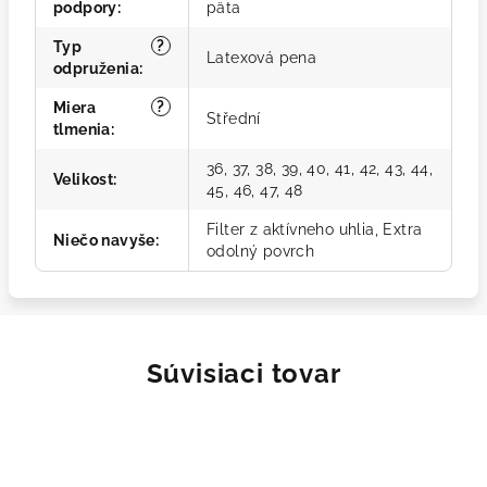
podpory
:
päta
?
Typ
Latexová pena
odpruženia
:
?
Miera
Střední
tlmenia
:
36, 37, 38, 39, 40, 41, 42, 43, 44,
Velikost
:
45, 46, 47, 48
Filter z aktívneho uhlia, Extra
Niečo navyše
:
odolný povrch
Súvisiaci tovar