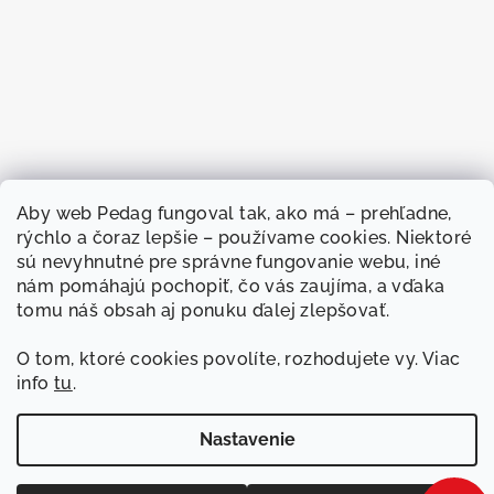
Aby web
Pedag fungoval
tak, ako má –
prehľadne,
rýchlo a
čoraz lepšie –
používame cookies.
Niektoré
sú nevyhnutné
pre správne
fungovanie webu, iné
nám
pomáhajú pochopiť, čo
vás zaujíma, a
vďaka
tomu náš
obsah aj ponuku
ďalej zlepšovať.
O
tom, ktoré cookies
povolíte, rozhodujete
vy. Viac
info
tu
.
Sledovať na Instagrame
Nastavenie
Copyright 2026
Pedag
. Všetky práva vyhradené.
Upraviť
nastavenie cookies