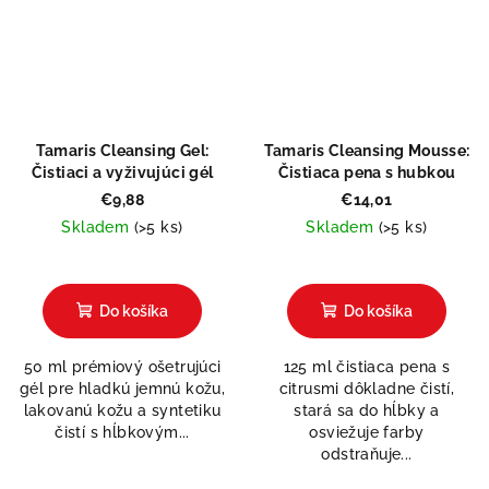
Tamaris Cleansing Gel:
Tamaris Cleansing Mousse:
Čistiaci a vyživujúci gél
Čistiaca pena s hubkou
€9,88
€14,01
Skladem
(>5 ks)
Skladem
(>5 ks)
Do košíka
Do košíka
50 ml prémiový ošetrujúci
125 ml čistiaca pena s
gél pre hladkú jemnú kožu,
citrusmi dôkladne čistí,
lakovanú kožu a syntetiku
stará sa do hĺbky a
čistí s hĺbkovým...
osviežuje farby
odstraňuje...