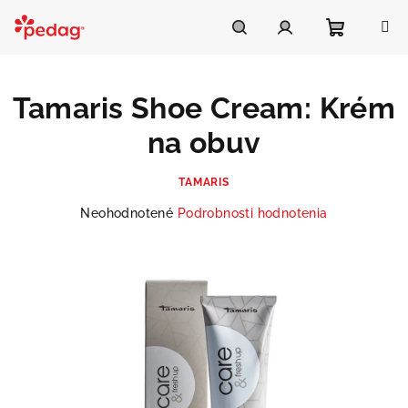
Prejsť
na
Asistent Pedag
obsah
Nákupn
Hľadať
Prihlásenie
Tamaris Shoe Cream: Krém
košík
na obuv
TAMARIS
Priemerné
Neohodnotené
Podrobnosti hodnotenia
hodnotenie
produktu
je
0,0
z
5
hviezdičiek.