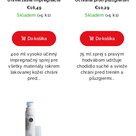
Univerzálna impregnácia
Ochrana proti pľuzgierom
€16,49
€10,29
Skladem
(>5 ks)
Skladem
(>5 ks)
Priemerné
hodnotenie
produktu
Do košíka
Do košíka
je
5,0
400 ml vysoko účinný
75 ml sprej s pravým
z
impregnačný sprej pre
hodvábom udržuje
5
všetky materiály (okrem
chodidlo suché a svieže
hviezdičiek.
lakovanej kože) chráni
chráni pred trením a
pred...
pľuzgiermi...