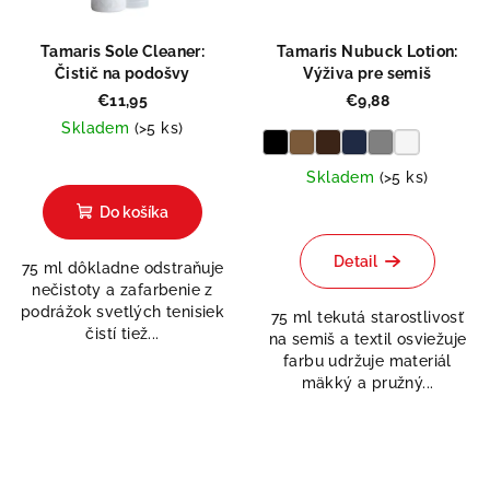
Tamaris Sole Cleaner:
Tamaris Nubuck Lotion:
Čistič na podošvy
Výživa pre semiš
€11,95
€9,88
Skladem
(>5 ks)
Skladem
(>5 ks)
Do košíka
Detail
75 ml dôkladne odstraňuje
nečistoty a zafarbenie z
podrážok svetlých tenisiek
75 ml tekutá starostlivosť
čistí tiež...
na semiš a textil osviežuje
farbu udržuje materiál
mäkký a pružný...