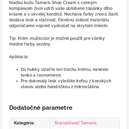
hladkú kožu Tamaris Shoe Cream s cenným
komplexom živín udrží vaše obľúbené topánky dlho
krásne a v skvelej kondícii. Necháva farby znova žiariť,
dodáva lesk a vláčnosť. Farebnú stálosť materiálu
odporúčame vopred vyskúšať na skrytom mieste.
Tip: Krém multicolor je možné použiť pre všetky
módne farby sezóny.
Aplikácia:
Do hubky vtlačte len trochu krému, naneste
tenko a rovnomerne.
Pre dokonalý lesk vyleštite kefou z konských
vlasov alebo handričkou z mikrovlákna.
Dodatočné parametre
Kategória
:
Starostlivosť Tamaris