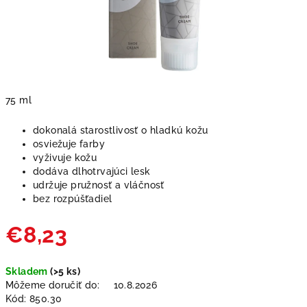
75 ml
dokonalá starostlivosť o hladkú kožu
osviežuje farby
vyživuje kožu
dodáva dlhotrvajúci lesk
udržuje pružnosť a vláčnosť
bez rozpúšťadiel
€8,23
Jednotková
Skladem
(>5 ks)
cena:
Môžeme doručiť do:
10.8.2026
Kód:
850.30