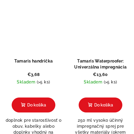
Tamaris handrička
Tamaris Waterproofer:
Univerzálna impregnácia
€3,68
€13,60
Skladem
(>5 ks)
Skladem
(>5 ks)
Do košíka
Do košíka
doplnok pre starostlivosť o
250 ml vysoko účinný
obuv, kabelky alebo
impregnačný sprej pre
doplnky vhodný na
všetky materiály (okrem