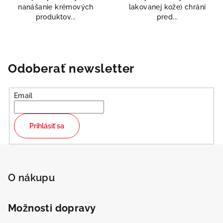
nanášanie krémových
lakovanej kože) chráni
produktov...
pred...
Odoberať newsletter
Email
Odeslat
Powered by chaterimo
Prihlásiť sa
Z
á
p
O nákupu
ä
t
Možnosti dopravy
i