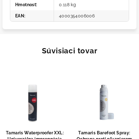
Hmotnosť
:
0.118 kg
EAN
:
4000354006006
Súvisiaci tovar
Tamaris Waterproofer XXL:
Tamaris Barefoot Spray: