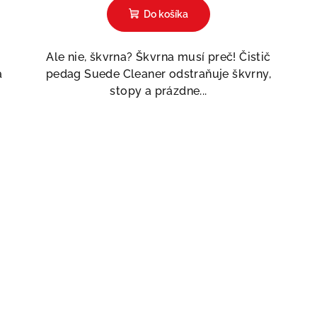
Do košíka
Ale nie, škvrna? Škvrna musí preč! Čistič
a
pedag Suede Cleaner odstraňuje škvrny,
stopy a prázdne...