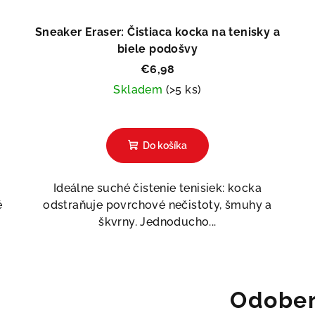
Sneaker Eraser: Čistiaca kocka na tenisky a
biele podošvy
€6,98
Skladem
(>5 ks)
Priemerné
hodnotenie
Do košíka
produktu
je
5,0
Ideálne suché čistenie tenisiek: kocka
z
é
odstraňuje povrchové nečistoty, šmuhy a
5
škvrny. Jednoducho...
hviezdičiek.
Odober