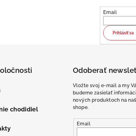
Email
Prihlásiť sa
oločnosti
Odoberať newslet
Vložte svoj e-mail a my 
s
budeme zasielať informác
nových produktoch na na
shope.
ie chodidiel
Email
akty