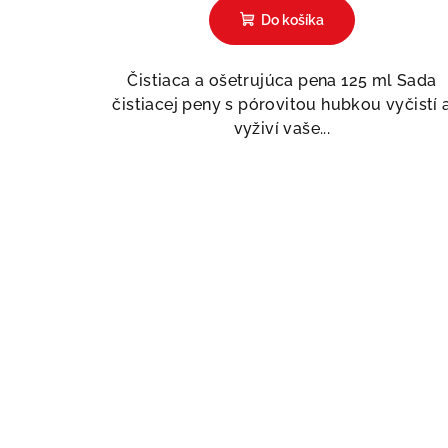
hodnotenie
Do košíka
produktu
je
2,0
Čistiaca a ošetrujúca pena 125 ml Sada
z
čistiacej peny s pórovitou hubkou vyčistí 
5
vyživí vaše...
hviezdičiek.