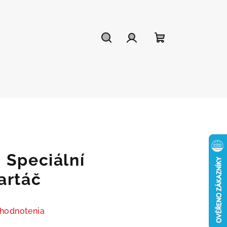
Hľadať
Prihlásenie
Nákupný
košík
 Speciální
artáč
 hodnotenia