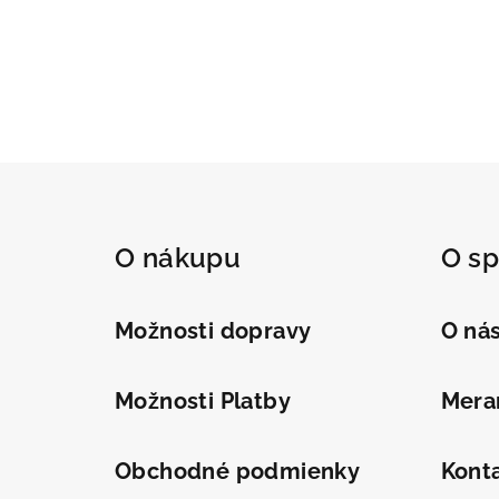
Z
á
O nákupu
O sp
p
ä
Možnosti dopravy
O ná
t
i
Možnosti Platby
Meran
e
Obchodné podmienky
Kont