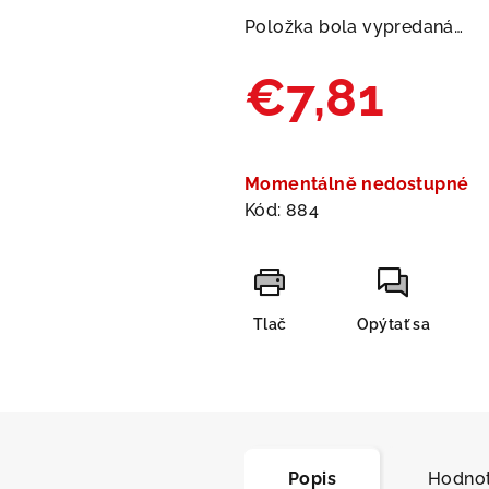
produktu
Položka bola vypredaná…
je
0,0
€7,81
z
5
hviezdičiek.
Jednotková
cena:
Momentálně nedostupné
Kód:
884
Tlač
Opýtať sa
Popis
Hodnot