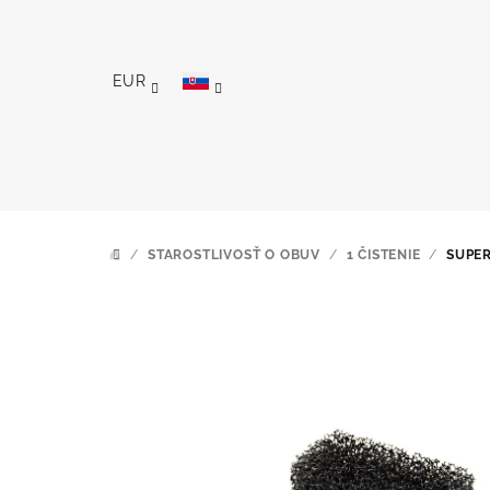
Prejsť
na
obsah
EUR
/
STAROSTLIVOSŤ O OBUV
/
1 ČISTENIE
/
SUPER
DOMOV