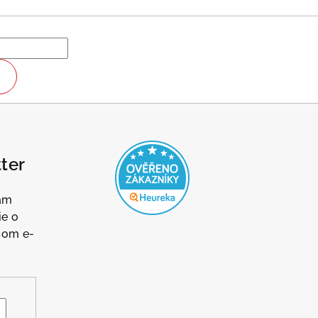
ter
Vám
ie o
šom e-