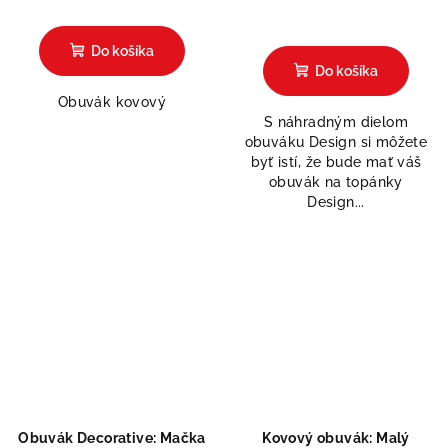
Priemerné
hodnotenie
Do košíka
produktu
Do košíka
je
Obuvák kovový
5,0
S náhradným dielom
z
obuváku Design si môžete
5
byť istí, že bude mať váš
hviezdičiek.
obuvák na topánky
Design...
Obuvák Decorative: Mačka
Kovový obuvák: Malý