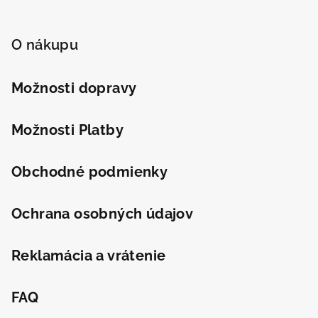
Z
á
p
O nákupu
ä
t
Možnosti dopravy
Odeslat
i
Powered by chaterimo
e
Možnosti Platby
Obchodné podmienky
Ochrana osobných údajov
Reklamácia a vrátenie
FAQ