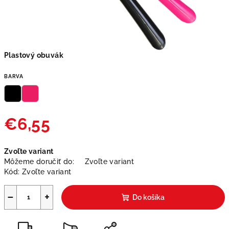
Plastový obuvák
BARVA
€6,55
Jednotková
Zvoľte variant
cena:
Môžeme doručiť do:
Zvoľte variant
Kód:
Zvoľte variant
−
+
Do košíka