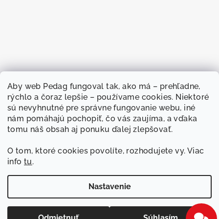
Aby web
Pedag fungoval
tak, ako má –
prehľadne,
rýchlo a
čoraz lepšie –
používame cookies.
Niektoré
sú nevyhnutné
pre správne
fungovanie webu, iné
nám
pomáhajú pochopiť, čo
vás zaujíma, a
vďaka
tomu náš
obsah aj ponuku
ďalej zlepšovať.
O
tom, ktoré cookies
povolíte, rozhodujete
vy. Viac
info
tu
.
Sledovať na Instagrame
Nastavenie
Copyright 2026
Pedag
. Všetky práva vyhradené.
Upraviť
nastavenie cookies
Odmietnuť
Súhlasím