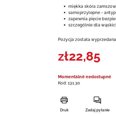
produktu
miękka skóra zamszo
wynosi
samoprzylepne - anty
0,0
zapewnia pięcie bezpi
na
szczególnie dla wąski
5
gwiazdek.
Pozycja została wyprzedan
zł22,85
Cena
jednostkowa:
Momentálně nedostupné
Kod:
131.30
Druk
Zadaj pytanie