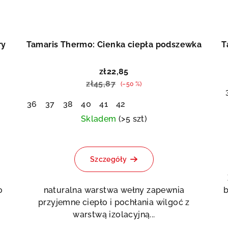
ry
Tamaris Thermo: Cienka ciepła podszewka
T
zł22,85
zł45,87
(–50 %)
36
37
38
40
41
42
Skladem
(>5 szt)
Szczegóły
m
o
naturalna warstwa wełny zapewnia
b
przyjemne ciepło i pochłania wilgoć z
warstwą izolacyjną...