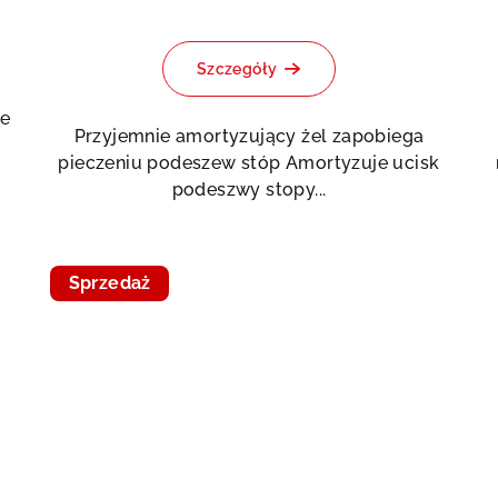
Szczegóły
ie
Przyjemnie amortyzujący żel zapobiega
pieczeniu podeszew stóp Amortyzuje ucisk
podeszwy stopy...
Sprzedaż
Doprodej