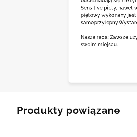
bucie.Nadają się nie ty
Sensitive pięty, nawe
Asis
piętowy wykonany jest 
samoprzylepny.Wystarcz
Nasza rada: Zawsze uży
swoim miejscu.
Produkty powiązane