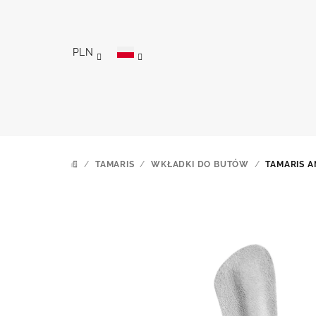
Przejść
do
treści
PLN
/
TAMARIS
/
WKŁADKI DO BUTÓW
/
TAMARIS A
HOME