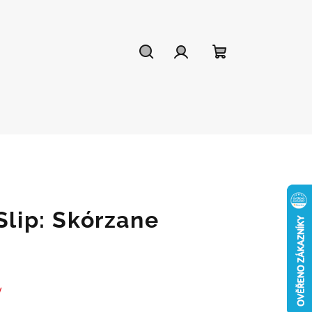
Szukaj
Zaloguj
Koszyk
się
Slip: Skórzane
y