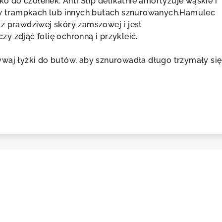
lko do czółenek: Anti Slip delikatnie amortyzuje wąskie i
t w trampkach lub innych butach sznurowanych.Hamulec
tent Pedag
z prawdziwej skóry zamszowej i jest
y zdjąć folię ochronną i przykleić.
waj łyżki do butów, aby sznurowadła długo trzymały się