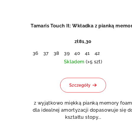
Tamaris Touch It: Wkładka z pianką memo
zł81,30
36
37
38
39
40
41
42
Skladem
(>5 szt)
Szczegóły
z wyjątkowo miękką pianką memory foa
dla idealnej amortyzacji dopasowuje się d
kształtu stopy...