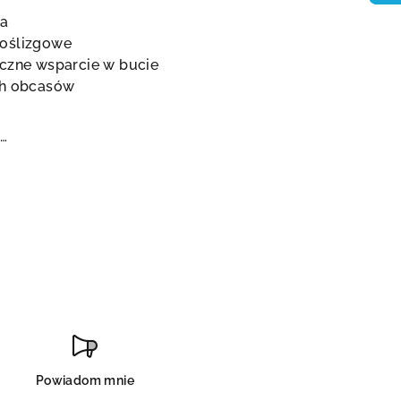
wa
poślizgowe
eczne wsparcie w bucie
ch obcasów
a…
Powiadom mnie