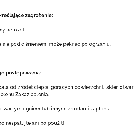
reślające zagrożenie:
ny aerozol.
 się pod ciśnieniem: może pęknąć po ogrzaniu.
go postępowania:
la od źródeł ciepła, gorących powierzchni, iskier, otwa
apłonu.Zakaz palenia.
otwartym ogniem lub innymi źródłami zapłonu.
 nespalujte ani po použití.