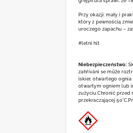
grejpfruta sprawi, że 
Przy okazji: mały i pr
który z pewnością zmie
uroczego zapachu – za
#letni hit
Niebezpieczeństwo:
Sk
zahřívání se může rozt
iskier, otwartego ognia
otwartym ogniem lub in
zużyciu.Chronić przed
przekraczającej 50°C.