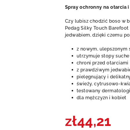
produktu
Spray ochronny na otarcia i
wynosi
5,0
Czy lubisz chodzić boso w b
na
Pedag Silky Touch Barefoot
5
jedwabiem, dzięki czemu poz
gwiazdek.
z nowym, ulepszonym s
utrzymuje stopy suche 
chroni przed otarciami
z prawdziwym jedwab
pielęgnujący i delikatn
świeży, cytrusowo-kwi
testowany dermatologi
dla mężczyzn i kobiet
zł44,21