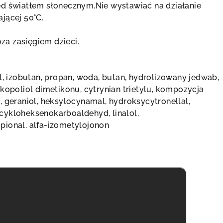
d światłem słonecznym.Nie wystawiać na działanie
jącej 50°C.
a zasięgiem dzieci.
l, izobutan, propan, woda, butan, hydrolizowany jedwab,
 kopoliol dimetikonu, cytrynian trietylu, kompozycja
, geraniol, heksylocynamal, hydroksycytronellal,
cykloheksenokarboaldehyd, linalol,
pional, alfa-izometylojonon