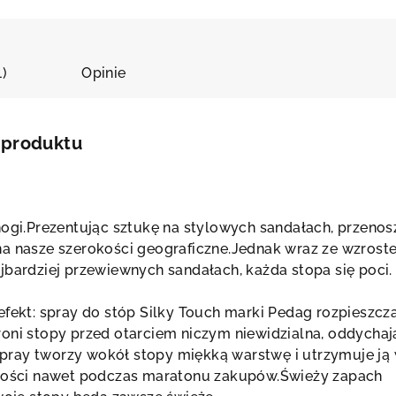
tent Pedag
1)
Opinie
 produktu
nogi.Prezentując sztukę na stylowych sandałach, przenos
na nasze szerokości geograficzne.Jednak wraz ze wzrost
jbardziej przewiewnych sandałach, każda stopa się poci.
efekt: spray do stóp Silky Touch marki Pedag rozpieszcz
oni stopy przed otarciem niczym niewidzialna, oddychaj
ray tworzy wokół stopy miękką warstwę i utrzymuje ją
chości nawet podczas maratonu zakupów.Świeży zapach