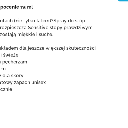
 pocenie 75 ml
utach (nie tylko latem)?Spray do stóp
 rozpieszcza Sensitive stopy prawdziwym
ostają miękkie i suche.
kładem dla jeszcze większej skuteczności
i świeże
 i pęcherzami
iem
y dla skóry
atowy zapach unisex
cznie