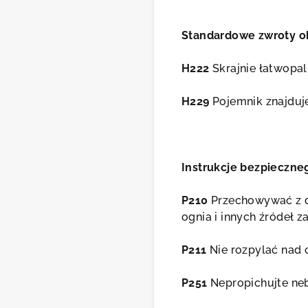
Standardowe zwroty ok
H222
Skrajnie łatwopal
H229
Pojemnik znajduje
Instrukcje bezpieczne
P210
Przechowywać z da
ognia i innych źródeł z
P211
Nie rozpylać nad 
P251
Nepropichujte nebo