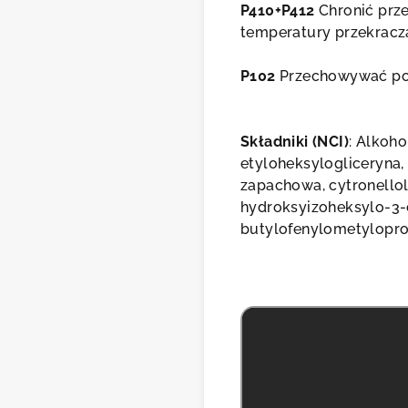
P410+P412
Chronić prze
temperatury przekracza
P102
Przechowywać poz
Składniki (NCI)
: Alkoho
etyloheksylogliceryna,
zapachowa, cytronellol
hydroksyizoheksylo-3-
butylofenylometylopro