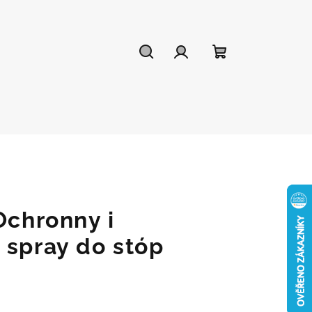
Szukaj
Zaloguj
Koszyk
się
Ochronny i
 spray do stóp