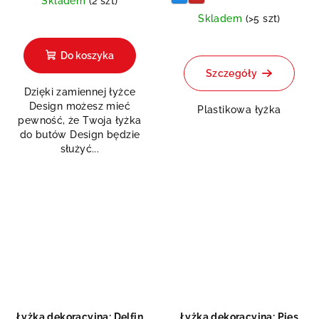
Skladem
(2 szt)
Skladem
(>5 szt)
Średnia
ocena
produktu
Do koszyka
wynosi
Szczegóły
5,0
Dzięki zamiennej łyżce
na
Design możesz mieć
5
Plastikowa łyżka
pewność, że Twoja łyżka
gwiazdek.
do butów Design będzie
służyć...
Łyżka dekoracyjna: Delfin
Łyżka dekoracyjna: Pies