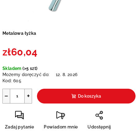
Metalowa łyżka
zł60,04
Cena
Skladem
(>5 szt)
jednostkowa:
Możemy doręczyć do:
12. 8. 2026
Kod:
605
−
+
Do koszyka
Zadaj pytanie
Powiadom mnie
Udostępnij