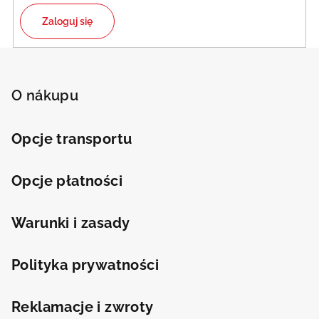
Zaloguj się
S
t
o
O nákupu
p
k
Opcje transportu
a
Opcje płatności
Odeslat
Powered by chaterimo
Warunki i zasady
Polityka prywatności
Reklamacje i zwroty