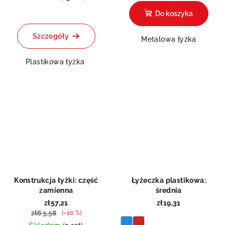
Do koszyka
Szczegóły
Metalowa łyżka
Plastikowa łyżka
Konstrukcja łyżki: część
Łyżeczka plastikowa:
zamienna
średnia
zł57,21
zł19,31
zł63,58
(–10 %)