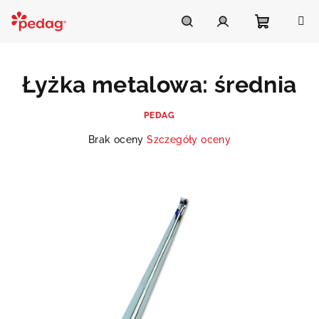
Przejść
do
Asistent Pedag
treści
Koszyk
Szukaj
Zaloguj
Łyżka metalowa: średnia
się
PEDAG
Średnia
Brak oceny
Szczegóły oceny
ocena
produktu
wynosi
0,0
na
5
gwiazdek.