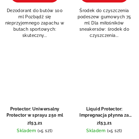
5,0
Dezodorant do butów 100
Środek do czyszczenia
na
ml Pozbądź się
podeszew gumowych 75
5
nieprzyjemnego zapachu w
ml Dla miłośników
gwiazdek.
butach sportowych:
sneakersów: środek do
skuteczny...
czyszczenia...
Odeslat
Protector: Uniwersalny
Liquid Protector:
Protector w sprayu 250 ml
Impregnacja płynna za
Powered by chaterimo
pomocą gąbki
zł53,21
zł53,21
Skladem
(>5 szt)
Skladem
(>5 szt)