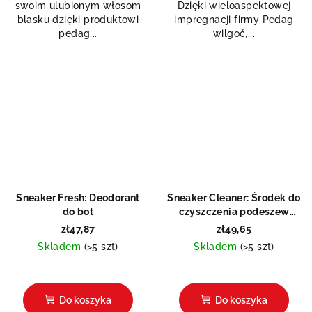
swoim ulubionym włosom
Dzięki wieloaspektowej
gwiazdek.
blasku dzięki produktowi
impregnacji firmy Pedag
pedag...
wilgoć,...
Sneaker Fresh: Deodorant
Sneaker Cleaner: Środek do
do bot
czyszczenia podeszew
gumowych
zł47,87
zł49,65
Skladem
(>5 szt)
Skladem
(>5 szt)
Średnia
ocena
produktu
Do koszyka
Do koszyka
wynosi