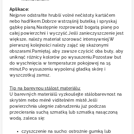
Aplikace:
Nejprve odstraňte hrubší volné nečistoty kartáčem
nebo hadříkem.Dobrze wstrząśnij butelką i spryskaj
gąbkę pianą.Następnie rozprowadź bogatą pianę po
całej powierzchni i wyczyść.Jeśli zanieczyszczenie jest
większe, należy materiał szorować intensywniej.W
pierwszej kolejności należy zająć się skażonymi
obszarami.Pamiętaj, aby zawsze czyścić oba buty, aby
uniknąć różnicy kolorów po wysuszeniu.Pozostaw but
do wyschnięcia w temperaturze pokojowej na 15
minut.Po wysuszeniu wypoleruj gładką skórę i
wyszczotkuj zamsz.
Tip na barevnou stálost materiálu:
U barevných materiálů vyzkoušejte stálobarevnost na
skrytém nebo méně viditelném místě.Jeśli
powierzchnia ulegnie zabrudzeniu już podczas
przecierania suchą szmatką lub szmatką nasączoną
wodą, zaleca się:
czyszczenie na sucho: ostrożnie gumką lub