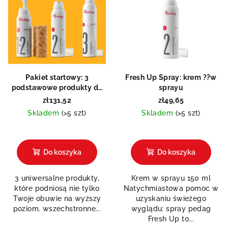
Pakiet startowy: 3
Fresh Up Spray: krem ??w
podstawowe produkty do
sprayu
wszystkich materiałów
zł131,52
zł49,65
Skladem
(>5 szt)
Skladem
(>5 szt)
Do koszyka
Do koszyka
3 uniwersalne produkty,
Krem w sprayu 150 ml
które podniosą nie tylko
Natychmiastowa pomoc w
Twoje obuwie na wyższy
uzyskaniu świeżego
poziom. wszechstronne...
wyglądu: spray pedag
Fresh Up to...