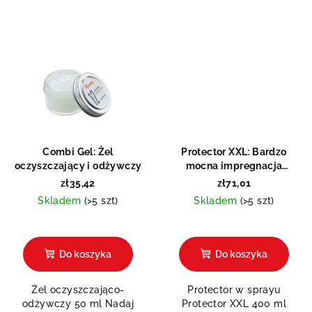
Combi Gel: Żel
Protector XXL: Bardzo
oczyszczający i odżywczy
mocna impregnacja
natryskowa
zł35,42
zł71,01
Skladem
(>5 szt)
Skladem
(>5 szt)
Średnia
ocena
produktu
Do koszyka
Do koszyka
wynosi
5,0
Żel oczyszczająco-
Protector w sprayu
na
odżywczy 50 ml Nadaj
Protector XXL 400 ml
5