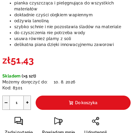
pianka czyszcząca i pielęgnująca do wszystkich
materiałów
dokładnie czyści olejkiem wapiennym
odżywia lanoliną
szybko schnie i nie pozostawia śladów na materiale
do czyszczenia nie potrzeba wody
usuwa również plamy z soli
delikatna piana dzięki innowacyjnemu zaworowi
zł51,43
Cena
Skladem
(>5 szt)
jednostkowa:
Możemy doręczyć do:
10. 8. 2026
Kod:
8301
−
+
Do koszyka
Zadaj pytanie
Powiadom mnie
Udostępnij