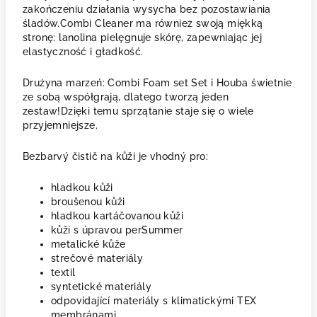
zakończeniu działania wysycha bez pozostawiania
śladów.Combi Cleaner ma również swoją miękką
stronę: lanolina pielęgnuje skórę, zapewniając jej
elastyczność i gładkość.
Drużyna marzeń: Combi Foam set Set i Houba świetnie
ze sobą współgrają, dlatego tworzą jeden
zestaw!Dzięki temu sprzątanie staje się o wiele
przyjemniejsze.
Bezbarvý čistič na kůži je vhodný pro:
hladkou kůži
broušenou kůži
hladkou kartáčovanou kůži
kůži s úpravou perSummer
metalické kůže
strečové materiály
textil
syntetické materiály
odpovídající materiály s klimatickými TEX
membránami